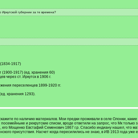
по Иркутской губернии за те времена?
(1834-1917)
 (1900-1917) (ед. хранения 60)
 через ст. Иркутск в 1906 г.
жения переселенцев 1899-1920 гг.
ед. хранения 1293).
кажите по наличию материалов. Мои предки проживали в селе Олонки, какие 
посемейныке и рекрутские списки, вроде ответили на запрос, что Мк только 
, его Мощенко Евстафий Семенович 1867 г.р. Спасибо индиану нашел, что ма
ского присутствия. Насчет когда пересилились не знаю, в ИВ 1913 года уже е