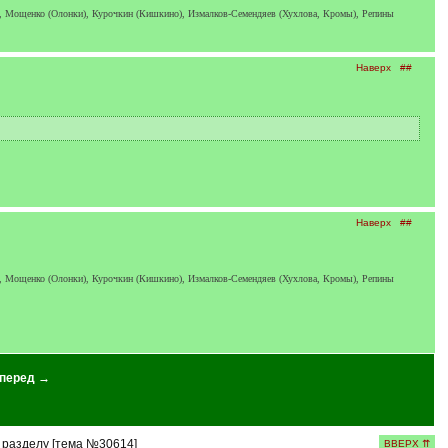
е), Мощенко (Олонки), Курочкин (Кишкино), Измалков-Семендяев (Хухлова, Кромы), Репины
Наверх
##
Наверх
##
е), Мощенко (Олонки), Курочкин (Кишкино), Измалков-Семендяев (Хухлова, Кромы), Репины
перед →
 разделу [тема №30614]
ВВЕРХ ⇈