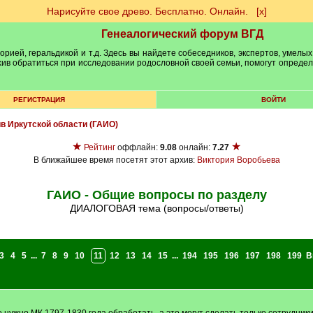
Нарисуйте свое древо. Бесплатно. Онлайн.
[х]
Генеалогический форум ВГД
рией, геральдикой и т.д. Здесь вы найдете собеседников, экспертов, умелых
рхив обратиться при исследовании родословной своей семьи, помогут опреде
РЕГИСТРАЦИЯ
ВОЙТИ
ив Иркутской области (ГАИО)
★
★
Рейтинг
оффлайн:
9.08
онлайн:
7.27
В ближайшее время посетят этот архив:
Виктория Воробьева
ГАИО - Общие вопросы по разделу
ДИАЛОГОВАЯ тема (вопросы/ответы)
3
4
5
...
7
8
9
10
11
12
13
14
15
...
194
195
196
197
198
199
В