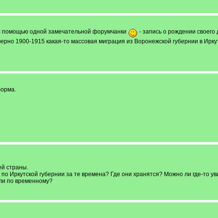
- с помощью одной замечательной форумчанки
- запись о рождении своего 
имерно 1900-1915 какая-то массовая миграция из Воронежской губернии в Ирку
форма.
ей страны.
 по Иркутской губернии за те времена? Где они хранятся? Можно ли где-то уви
или по временному?