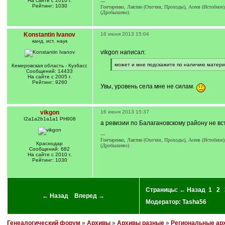
На сайте с 2010 г.
---
Рейтинг: 1030
Гончаренко, Лактин (Охочяя, Проходы), Асеев (Истобное
(Дробышево)
Konstantin Ivanov
16 июня 2013 15:04
канд. ист. наук
vikgon написал:
[
может и мне подскажите по наличию матер
Кемеровская область - Кузбасс
q
[
Сообщений: 14433
]
/
На сайте с 2005 г.
q
Рейтинг: 9260
Увы, уровень села мне не силам.
]
vikgon
16 июня 2013 15:37
I2a1a2b1a1a1 PH908
а ревизии по Балагановскому району не вс
---
Гончаренко, Лактин (Охочяя, Проходы), Асеев (Истобное
Краснодар
(Дробышево)
Сообщений: 682
На сайте с 2010 г.
Рейтинг: 1030
Страницы:
← Назад
1
2
← Назад
Вперед →
Модератор:
Tasha56
Генеалогический форум
»
Архивы
»
Архивы разные
»
Региональные ар