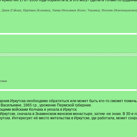
 нужно МК 1797-1830 года обработать, а это могут сделать только сотрудники,
), Дяков (Гайсин), Щербаков (Бушинка), Лаенко-Мельников (Калач, Тишанка), Могилев (Новопокровско
гаков
 архив Иркутска необходимо обратиться или может быть кто-то сможет помочь
сильевне, 1865 г.р., уроженке Пермской губернии.
ющими войсками Колчака и уехала в Иркутск.
 Иркутске, сначала в Знаменском женском монастыре, затем -не знаю. В 30-е
ркутска. Интересует её место жительства в Иркутске, где работала, может с