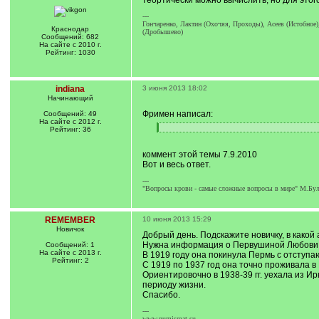
теортически можно вычислить, но для этого
---
Гончаренко, Лактин (Охочяя, Проходы), Асеев (Истобное
Краснодар
(Дробышево)
Сообщений: 682
На сайте с 2010 г.
Рейтинг: 1030
indiana
3 июня 2013 18:02
Начинающий
Фримен написал:
Сообщений: 49
На сайте с 2012 г.
Рейтинг: 36
[
[
q
/
]
q
коммент этой темы 7.9.2010
]
Вот и весь ответ.
---
"Вопросы крови - самые сложные вопросы в мире" М.Бул
REMEMBER
10 июня 2013 15:29
Новичок
Добрый день. Подскажите новичку, в какой
Нужна информация о Первушиной Любови Ва
Сообщений: 1
На сайте с 2013 г.
В 1919 году она покинула Пермь с отступа
Рейтинг: 2
С 1919 по 1937 год она точно проживала в
Ориентировочно в 1938-39 гг. уехала из И
периоду жизни.
Спасибо.
---
www.numismat.su