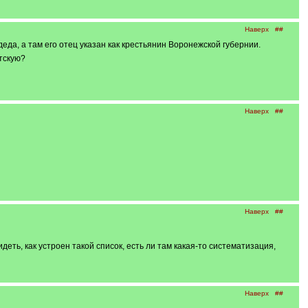
Наверх
##
деда, а там его отец указан как крестьянин Воронежской губернии.
тскую?
Наверх
##
Наверх
##
деть, как устроен такой список, есть ли там какая-то систематизация,
Наверх
##