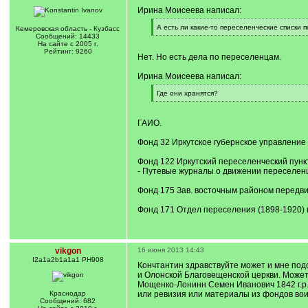
Ирина Моисеева написал:
[
А есть ли какие-то переселенческие списки 
Кемеровская область - Кузбасс
q
[
Сообщений: 14433
]
/
На сайте с 2005 г.
q
Рейтинг: 9260
Нет. Но есть дела по переселенцам.
]
Ирина Моисеева написал:
[
Где они хранятся?
q
[
]
/
q
ГАИО.
]
Фонд 32 Иркутское губернское управление 
Фонд 122 Иркутский переселенческий пункт
- Путевые журналы о движении переселенцев
Фонд 175 Зав. восточным районом передви
Фонд 171 Отдел переселения (1898-1920) (
vikgon
16 июня 2013 14:43
I2a1a2b1a1a1 PH908
Кончтантин здравствуйте может и мне подс
и Олонской Благовещенской церкви. Может 
Мощенко-Лонинн Семен Иванович 1842 г.р.
Краснодар
или ревизия или материалы из фондов воин
Сообщений: 682