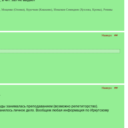
 в чит. зал не выдают
е), Мощенко (Олонки), Курочкин (Кишкино), Измалков-Семендяев (Хухлова, Кромы), Репины
Наверх
##
Наверх
##
.
 годы занималась преподаванием (возможно репетиторство).
охранилось личное дело. Вообщем любая информация по Иркутскому