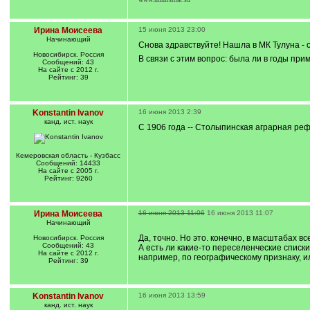
Ирина Моисеева
15 июня 2013 23:00
Начинающий
Снова здравствуйте! Нашла в МК Тулуна 
Новосибирск. Россия
В связи с этим вопрос: была ли в годы пр
Сообщений: 43
На сайте с 2012 г.
Рейтинг: 39
Konstantin Ivanov
16 июня 2013 2:39
канд. ист. наук
С 1906 года -- Столыпинская аграрная ре
Кемеровская область - Кузбасс
Сообщений: 14433
На сайте с 2005 г.
Рейтинг: 9260
Ирина Моисеева
16 июня 2013 11:06
16 июня 2013 11:07
Начинающий
Да, точно. Но это. конечно, в масштабах вс
Новосибирск. Россия
Сообщений: 43
А есть ли какие-то переселенческие списки
На сайте с 2012 г.
например, по географическому признаку, 
Рейтинг: 39
Konstantin Ivanov
16 июня 2013 13:59
канд. ист. наук