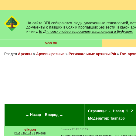
На сайте ВГД собираются люди, увлеченные генеалогией, исто
документы о павших в боях и пропавших без вести, в какой а
и чину.
ВГД - поиск людей в прошлом, настоящем и будущем!
VGD.RU
Раздел
Архивы
»
Архивы разные
»
Региональные архивы РФ
»
Гос. арх
Страницы:
← Назад
1
2
← Назад
Вперед →
Модератор:
Tasha56
vikgon
3 июня 2013 17:49
I2a1a2b1a1a1 PH908