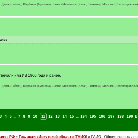
), Дяков (Гайсин), Щербаков (Бушинка), Лаенко-Мельников (Калач, Тишанка), Могилев (Новопокровско
иалов
тречали или ИВ 1900 года и ранее.
), Дяков (Гайсин), Щербаков (Бушинка), Лаенко-Мельников (Калач, Тишанка), Могилев (Новопокровско
3
4
5
...
7
8
9
10
11
12
13
14
15
...
194
195
196
197
198
199
В
хивы РФ
»
Гос. архив Иркутской области (ГАИО)
» ГАИО - Общие вопросы по