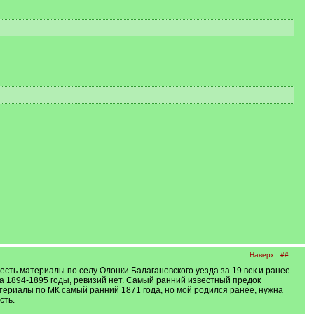
Наверх
##
есть материалы по селу Олонки Балагановского уезда за 19 век и ранее
за 1894-1895 годы, ревизий нет. Самый ранний известный предок
териалы по МК самый ранний 1871 года, но мой родился ранее, нужна
сть.