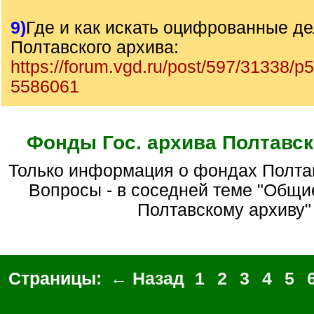
9)
Где и как искать оцифрованные д
Полтавского архива:
https://forum.vgd.ru/post/597/31338/
5586061
Фонды Гос. архива Полтавск
Только информация о фондах Полтавскоого архива.
Вопросы - в соседней теме "Общи
Полтавскому архиву"
Страницы:
← Назад
1
2
3
4
5