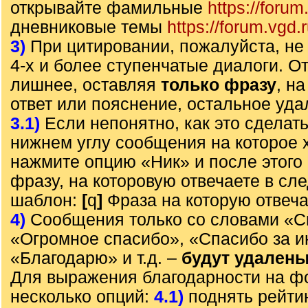
открывайте фамильные
https://forum
дневниковые темы
https://forum.vgd.
3)
При цитировании, пожалуйста, не 
4-х и более ступенчатые диалоги. О
лишнее, оставляя
только фразу
, н
ответ или пояснение, остальное уда
3.1)
Если непонятно, как это сделать
нижнем углу сообщения на которое х
нажмите опцию «Ник» и после этого 
фразу, на которовую отвечаете в с
шаблон:
[
q
]
Фраза на которую отвеч
4)
Сообщения только со словами «С
«Огромное спасибо», «Спасибо за 
«Благодарю» и т.д. –
будут удален
Для выражения благодарности на ф
несколько опций:
4.1)
поднять рейти