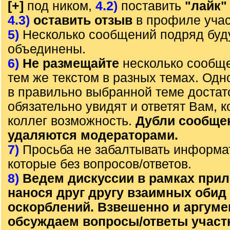
[+]
под ником,
4.2)
поставить
"лайк"
4.3)
оставить отзыв
в профиле учас
5)
Несколько сообщений подряд буд
объединены.
6)
Не размещайте
несколько сообще
тем же текстом в разных темах. Од
в правильно выбранной теме достат
обязательно увидят и ответят Вам, к
коллег возможность.
Дубли сообще
удаляются модераторами.
7)
Просьба не забалтывать информа
которые без вопросов/ответов.
8)
Ведем дискуссии в рамках прил
нанося друг другу взаимных обид
оскорблений. Взвешенно и аргум
обсуждаем вопросы/ответы участ