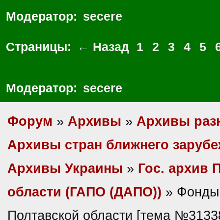
Модератор:
secere
Страницы:
← Назад
1
2
3
4
5
Модератор:
secere
Форум
»
Архивы
»
Архивы раз
Архивы стран ближнего заруб
Архивы Украины
»
Гос. архив 
области (ГАПО (ДАПО))
» Фонды 
Полтавской области [тема №3133