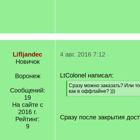
Lifljandec
4 авг. 2016 7:12
Новичок
LtColonel написал:
Воронеж
[
Сразу можно заказать? Или то
Сообщений:
q
как в оффлайне? )))
]
19
[
/
На сайте с
q
2016 г.
]
Сразу после закрытия дос
Рейтинг:
9