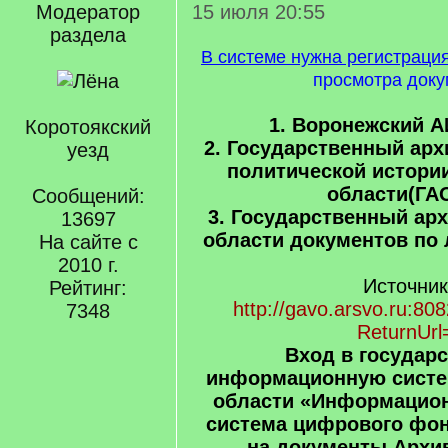
Модератор
15 июля 20:55
раздела
В системе нужна регистраци
просмотра доку
1. Воронежский А
Коротоякский
2. Государственный арх
уезд
политической истори
области(ГА
Сообщений:
3. Государственный ар
13697
области документов по 
На сайте с
2010 г.
Источник
Рейтинг:
http://gavo.arsvo.ru:80
7348
ReturnUrl
Вход в государ
информационную систе
области «Информацион
система цифрового фо
на документы Архи