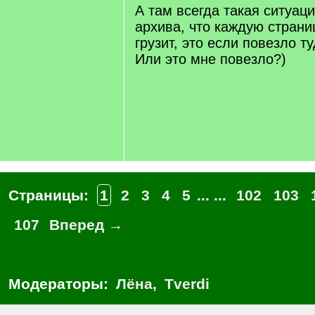
]
А там всегда такая ситуац
архива, что каждую страни
грузит, это если повезло ту
Или это мне повезло?)
Страницы:
1
2
3
4
5
... ...
102
103
107
Вперед →
Модераторы:
Лёна
,
Tverdi