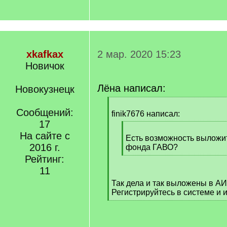
xkafkax
2 мар. 2020 15:23
Новичок
Лёна написал:
Новокузнецк
[
Сообщений:
q
finik7676 написал:
]
17
[
На сайте с
q
Есть возможность выложит
2016 г.
]
фонда ГАВО?
[
Рейтинг:
/
11
q
Так дела и так выложены в А
]
Регистрируйтесь в системе и 
[
/
q