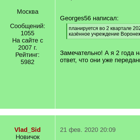
Москва
Georges56 написал:
Сообщений:
[
планируется во 2 квартале 20
1055
q
казённое учреждение Воронеж
]
На сайте с
[
/
2007 г.
q
Замечательно! А я 2 года 
Рейтинг:
]
ответ, что они уже переда
5982
Vlad_Sid
21 фев. 2020 20:09
Новичок