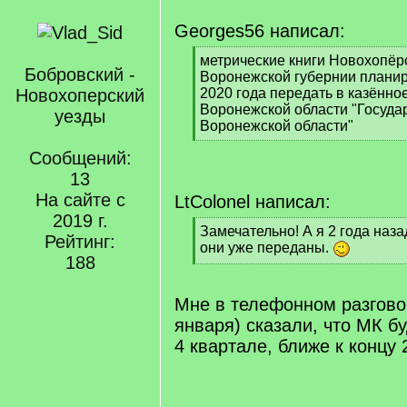
Georges56 написал:
[
метрические книги Новохопёр
Бобровский -
q
Воронежской губернии планир
]
Новохоперский
2020 года передать в казённо
Воронежской области "Госуда
уезды
Воронежской области"
[
Сообщений:
/
q
13
]
На сайте с
LtColonel написал:
2019 г.
[
Замечательно! А я 2 года наза
Рейтинг:
q
они уже переданы.
188
]
[
/
q
Мне в телефонном разгово
]
января) сказали, что МК б
4 квартале, ближе к концу 