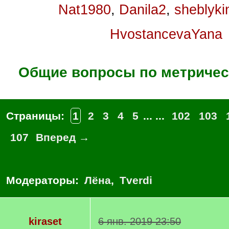
Nat1980
,
Danila2
,
sheblyki
HvostancevaYana
Общие вопросы по метричес
Страницы:
1
2
3
4
5
... ...
102
103
107
Вперед →
Модераторы:
Лёна
,
Tverdi
kiraset
6 янв. 2019 23:50