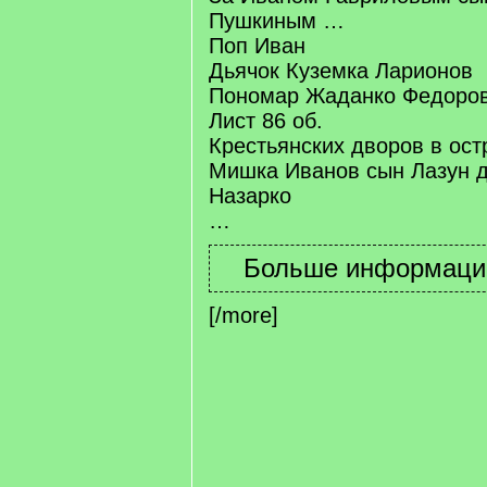
Пушкиным …
Поп Иван
Дьячок Куземка Ларионов
Пономар Жаданко Федоро
Лист 86 об.
Крестьянских дворов в ост
Мишка Иванов сын Лазун д
Назарко
…
[/more]