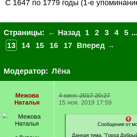
С 1647 по 1779 годы (1-е упоминание
Страницы:
← Назад
1
2
3
4
5
..
13
14
15
16
17
Вперед →
Модератор:
Лёна
Межова
4 сент. 2017 20:27
Наталья
15 ноя. 2019 17:59
[
q
Сообщение от м
]
Данная тема, "Город Добрый