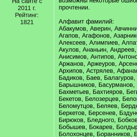
возможны некоторые ошибк
На сайте с
прочтении.
2011 г.
Рейтинг:
Алфавит фамилий:
1821
Абакумов, Аверин, Авчинни
Агапов, Агафонов, Азарник
Алексеев, Алимпиев, Алпа
Акулов, Ананьин, Андреев,
Анисимов, Антипов, Антон
Аржанов, Аржеуров, Арсен
Архипов, Астрялев, Афанас
Бадиков, Баев, Балагуров,
Барышников, Басурманов, 
Бахметьев, Бахтияров, Бег
Бекетов, Белозерцев, Бело
Беломутцов, Беляев, Берд
Беркетов, Берсенев, Бздун
Бирюков, Бледного, Бобко
Бобышев, Бокарев, Болдыр
Болохонцев, Боранников, 