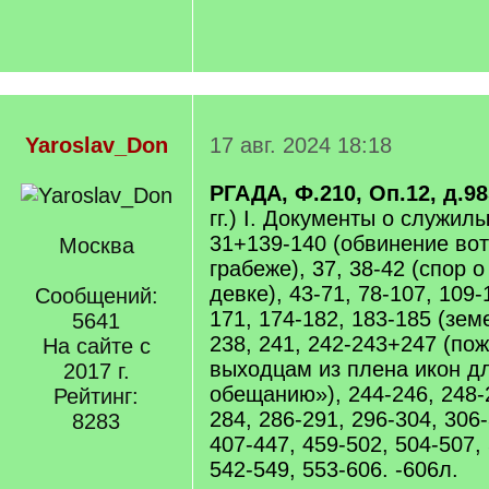
Yaroslav_Don
17 авг. 2024 18:18
РГАДА, Ф.210, Оп.12, д.98
гг.) I. Документы о служилы
31+139-140 (обвинение во
Москва
грабеже), 37, 38-42 (спор 
девке), 43-71, 78-107, 109-
Сообщений:
171, 174-182, 183-185 (зем
5641
238, 241, 242-243+247 (по
На сайте с
выходцам из плена икон д
2017 г.
обещанию»), 244-246, 248-2
Рейтинг:
284, 286-291, 296-304, 306-
8283
407-447, 459-502, 504-507,
542-549, 553-606. -606л.