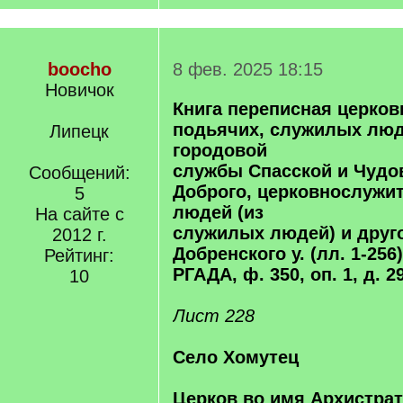
boocho
8 фев. 2025 18:15
Новичок
Книга переписная церков
подьячих, служилых люд
Липецк
городовой
службы Спасской и Чудов
Сообщений:
Доброго, церковнослужи
5
людей (из
На сайте с
служилых людей) и друг
2012 г.
Добренского у. (лл. 1-256)
Рейтинг:
РГАДА, ф. 350, оп. 1, д. 29
10
Лист 228
Село Хомутец
Церков во имя Архистра