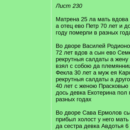
Лист 230
Матрена 25 ла мать вдова
а отец ево Петр 70 лет и д
году померли в разных год
Во дворе Василей Родионо
72 лет вдов а сын ево Семе
рекрутныя салдаты а жену
взял с собою да племянни
Фекла 30 лет а муж ея Карн
рекрутныя салдаты а друг
40 лет с женою Прасковью
дось девка Екотерина пол 
разных годах
Во дворе Сава Ермолов сы
прибыл холост у него мат
да сестра девка Авдотья 6