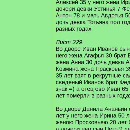
Алексей 35 у него жена Ир
дочери девки Устинья 7 Фе
Антон 78 и мать Авдотья 5
дочь девка Тотьяна пол го
разных годах
Лист 229
Во дворе Иван Иванов сын
него жена Агафья 30 брат 
жена Анна 30 дочь девка А
Козмина жена Прасковья 3
35 лет взят в рекрутные с
сведеный Иванов брат Федо
знак =) а отец ево Иван 65
лет померли в разных года
Во дворе Данила Ананьин 
лет у него жена Ирина 50 л
женою Просковьею 20 лет 
а дочери ево сын Петр 9 л