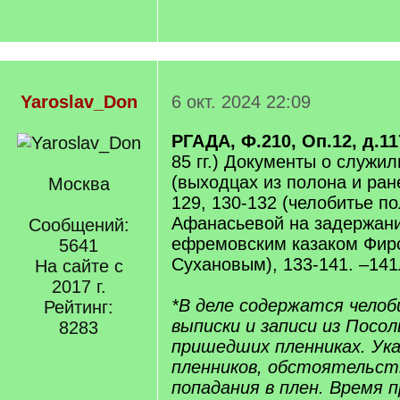
Yaroslav_Don
6 окт. 2024 22:09
РГАДА, Ф.210, Оп.12, д.11
85 гг.) Документы о служи
(выходцах из полона и ране
Москва
129, 130-132 (челобитье п
Афанасьевой на задержан
Сообщений:
ефремовским казаком Фир
5641
Сухановым), 133-141. –141
На сайте с
2017 г.
*В деле содержатся чело
Рейтинг:
выписки и записи из Посол
8283
пришедших пленниках. Ук
пленников, обстоятельств
попадания в плен. Время 