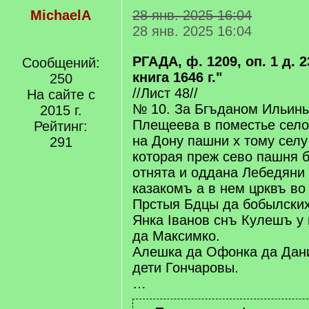
MichaelA
28 янв. 2025 16:04
28 янв. 2025 16:04
РГАДА, ф. 1209, оп. 1 д. 
Сообщений:
книга 1646 г."
250
//Лист 48//
На сайте с
№ 10. За Бгъданом Ильин
2015 г.
Плещеева в поместье село
Рейтинг:
на Дону пашни х тому селу
291
которая преж сево пашня 
отнята и оддана Лебедяни
казакомъ а в нем црквъ во
Прстыя Бдцы да бобылски
Янка Іванов снъ Кулешъ у
да Максимко.
Алешка да Офонка да Дан
дети Гончаровы.
…