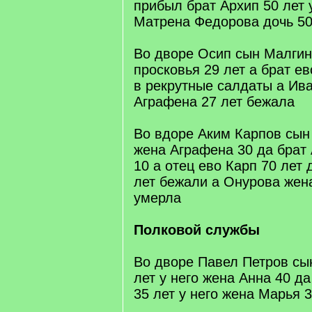
прибыл брат Архип 50 лет 
Матрена Федорова дочь 50
Во дворе Осип сын Малгин 
просковья 29 лет а брат ев
в рекрутные салдаты а Ив
Аграфена 27 лет бежала
Во вдоре Аким Карпов сын 
жена Аграфена 30 да брат
10 а отец ево Карп 70 лет 
лет бежали а Онурова жен
умерла
Полковой службы
Во дворе Павел Петров сы
лет у него жена Анна 40 д
35 лет у него жена Марья 3