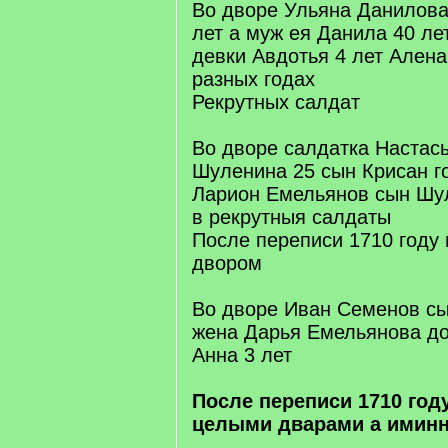
Во дворе Ульяна Данилов
лет а муж ея Данила 40 ле
девки Авдотья 4 лет Алена
разных годах
Рекрутных салдат
Во дворе салдатка Настас
Шуленина 25 сын Крисан г
Ларион Емельянов сын Шул
в рекрутныя салдаты
После переписи 1710 году
двором
Во дворе Иван Семенов сы
жена Дарья Емельянова до
Анна 3 лет
После переписи 1710 го
целыми дварами а имин