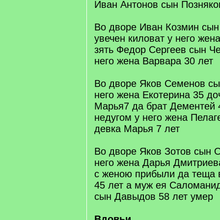
Иван Антонов сын Позняко
Во дворе Иван Козмин сын
увечен киловат у него жен
зять Федор Сергеев сын Ч
него жена Варвара 30 лет
Во дворе Яков Семенов сы
него жена Екотерина 35 до
Марья7 да брат Дементей
недугом у него жена Пелаг
девка Марья 7 лет
Во дворе Яков Зотов сын О
него жена Дарья Дмитриев
с женою прибыли да теща
45 лет а муж ея Саломани
сын Давыдов 58 лет умер
Вдовьи