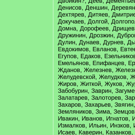
Двойкин?, Деев, Дементье
Денисов, Деншин, Деревян
Дехтярев, Дитяев, Дмитри
Докучаев, Долгой, Долгопо
Домна, Дорофеев, Дрищев
Дружинин, Дрозжин, Дубро
Дулин, Дунаев, Дурнев, Ды
Евдокимов, Евланов, Евте
Егупов, Едаков, Езельнико
Емельянов, Епифанцев, Е
Жданов, Железнев, Желез
Желудевской, Желудков, Ж
Жиров, Житкой, Жуков, Жу
Забобурин, Заврин, Загуме
Залатарев, Залоторев, Зар
Захаров, Захарьев, Звягин
Земляников, Зима, Земцов,
Ивакин, Иванов, Игнатов, 
Измалков, Ильин, Инзков, 
Исаев, Каверин, Казанков,