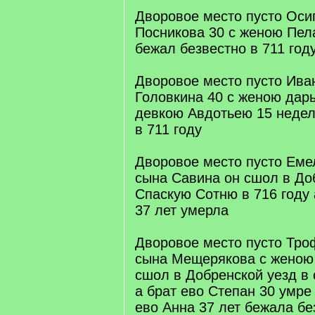
Дворовое место пусто Ос
Посникова 30 с женою Пел
бежал безвестно в 711 год
Дворовое место пусто Ива
Головкина 40 с женою дар
девкою Авдотьею 15 недел
в 711 году
Дворовое место пусто Еме
сына Савина он сшол в До
Спаскую Сотню в 716 году
37 лет умерла
Дворовое место пусто Тр
сына Мещерякова с жено
сшол в Добренской уезд в
а брат ево Степан 30 умре 
ево Анна 37 лет бежала бе