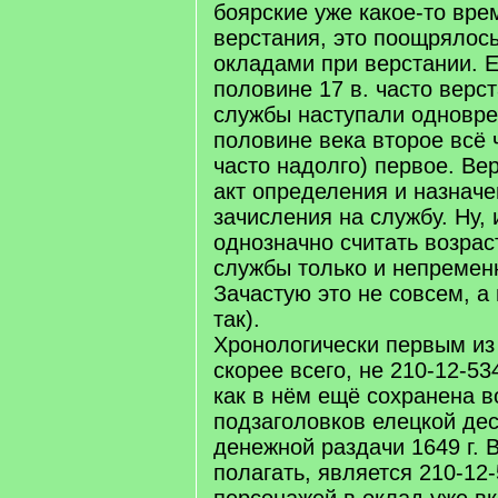
боярские уже какое-то вре
верстания, это поощряло
окладами при верстании. Е
половине 17 в. часто верс
службы наступали одноврем
половине века второе всё
часто надолго) первое. Вер
акт определения и назначе
зачисления на службу. Ну, 
однозначно считать возра
службы только и непременн
Зачастую это не совсем, а 
так).
Хронологически первым из 
скорее всего, не 210-12-534
как в нём ещё сохранена в
подзаголовков елецкой дес
денежной раздачи 1649 г. 
полагать, является 210-12-