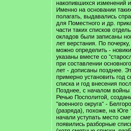
накопившихся изменений и
Именно на основании таких
полагать, выдавались спра
для Поместного и др. прик
части таких списков отдел
окладов были записаны но
лет верстания. По почерку,
можно определить - новики
указаны вместе со "старос
при составлении основного
лет - дописаны позднее. Э
примерно установить год с
списка и год внесения пос
Позднее, с началом войны
Речью Посполитой, создан
"военного округа" - Белгор
(разряда), похоже, на Юге 
начали уступать место сме
появились разборные списки
(хотя сметные списки, раз