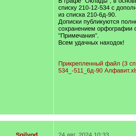
В графе "Оклады", в основ
списку 210-12-534 с допо
из списка 210-6д-90.
Дописки публикуются полн
сохранением орфографии о
"Примечания".
Всем удачных находок!
Прикрепленный файл (3 сп
534_-511_6д-90 Алфавит.xl
Spilvod
24 авг. 2024 10:33