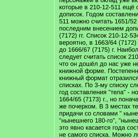
персонажей в оклад уже в
которые в 210-12-511 ещё
дописок. Годом составлени
511 можно считать 1651/52 (
последним внесением допи
(7172) гг. Список 210-12-5
вероятно, в 1663/64 (7172)
до 1666/67 (7175) г. Наиб
следует считать список 210
что он дошёл до нас уже не
книжной форме. Постепенн
книжный формат отразился
списках. По 3-му списку с
год составления "тела" - н
1664/65 (7173) г., но пона
же почерком. В 3 местах т
придачи со словами " ныне
"нынешнего 180-го", "нынеш
это явно касается года сос
не самого списка. Можно 