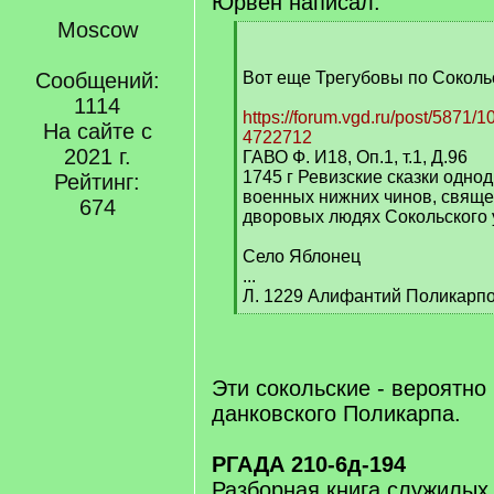
Юрвен написал:
Moscow
[
q
]
Сообщений:
Вот еще Трегубовы по Соколь
1114
https://forum.vgd.ru/post/5871
На сайте с
4722712
2021 г.
ГАВО Ф. И18, Оп.1, т.1, Д.96
1745 г Ревизские сказки одно
Рейтинг:
военных нижних чинов, свяще
674
дворовых людях Сокольского 
Село Яблонец
...
Л. 1229 Алифантий Поликарп
[
/
q
]
Эти сокольские - вероятно
данковского Поликарпа.
РГАДА 210-6д-194
Разборная книга служилых