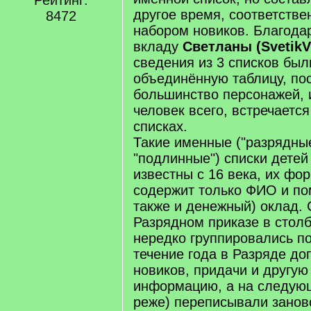
Рейтинг:
другое время, соответстве
8472
набором новиков. Благода
вкладу
Светланы (SvetikV
сведения из 3 списков был
объединённую таблицу, по
большинство персонажей, 
человек всего, встречается
списках.
Такие именные ("разрядные
"подлинные") списки детей
известны с 16 века, их фо
содержит только ФИО и по
также и денежный) оклад. 
Разрядном приказе в стол
нередко группировались по
течение года в Разряде до
новиков, придачи и другу
информацию, а на следующ
реже) переписывали занов