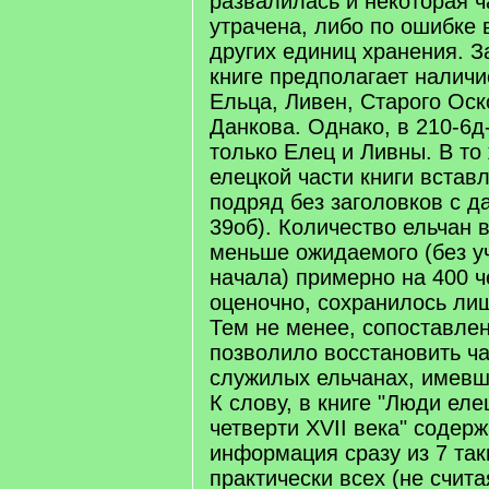
развалилась и некоторая ч
утрачена, либо по ошибке 
других единиц хранения. З
книге предполагает наличи
Ельца, Ливен, Старого Оск
Данкова. Однако, в 210-6д
только Елец и Ливны. В то
елецкой части книги встав
подряд без заголовков с д
39об). Количество ельчан 
меньше ожидаемого (без у
начала) примерно на 400 ч
оценочно, сохранилось ли
Тем не менее, сопоставлен
позволило восстановить ч
служилых ельчанах, имевш
К слову, в книге "Люди еле
четверти XVII века" содер
информация сразу из 7 так
практически всех (не счита