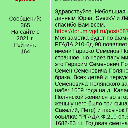
Здравствуйте. Небольшая 
данным Юрча, SvetikV и Л
Сообщений:
спасибо Вам всем.
365
https://forum.vgd.ru/post/
На сайте с
Моя заметка будет по фам
2021 г.
РГАДА 210-6д-90 появляет
Рейтинг:
имени Гараско Семенов По
164
странное, но через пару ми
это Герасим Семенович По
Семен Семеновича Полянск
брака. Всех детей и перву
Семеновича Полянского за
набег 1659 года на д. Кал
Полянской женился во втор
жены у него было три сына
Савелий, Петр) и пасынок 
ссылка
: "РГАДА Ф.210 оп.
1682-83 г.г. Годовая сметна