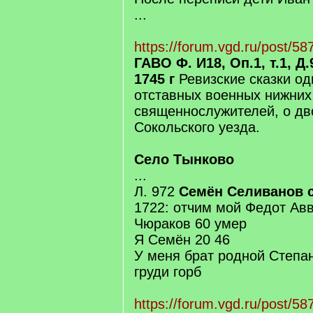
...
https://forum.vgd.ru/post/5
ГАВО Ф. И18, Оп.1, т.1, Д.
1745 г
Ревизские сказки о
отставных военных нижних
священнослужителей, о д
Сокольского уезда.
Село Тынково
...
Л. 972
Семён Селиванов 
1722: отчим мой Федот Ав
Чюраков 60 умер
Я Семён 20 46
У меня брат родной Степан
груди горб
https://forum.vgd.ru/post/5