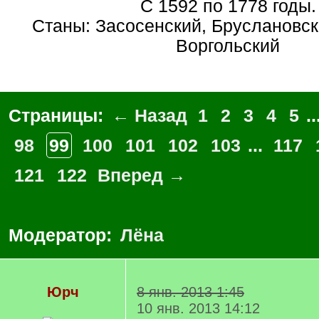
С 1592 по 1778 годы.
Станы: Засосенский, Бруслановск
Воргольский
Страницы:
← Назад
1
2
3
4
5
..
98
99
100
101
102
103
...
117
121
122
Вперед →
Модератор:
Лёна
Юрч
8 янв. 2013 1:45
10 янв. 2013 14:12