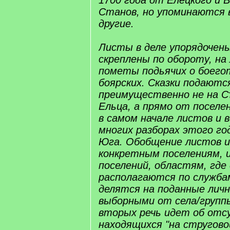
1700 года от Елецкого и 
Станов, но упоминаются в
другие.
Листы в деле упорядочены
скреплены по обороту, н
пометы подьячих о боег
боярских. Сказки подаютс
преимущественно не на С
Ельца, а прямо от поселе
в самом начале листов и 
многих разборах этого го
Юга. Обобщение листов и
конкретным поселениям, и
поселений, областям, где 
располагаются по службам
делятся на поданные личн
выборными от села/группы
вторых речь идет об от
находящихся "на стругово