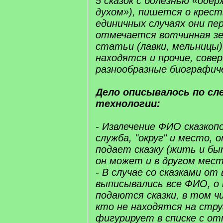
5 сказок с болезнью «оде
духом»), пишется о крест
единичных случаях они пер
отмечается вотчинная зе
статьи (лавки, мельницы)
находятся и прочие, сове
разнообразные биографич
Дело описывалось по с
технологии:
- Извлечение ФИО сказкоп
служба, "округ" и место, 
подает сказку (жить и б
он может и в другом мест
- В случае со сказками от
выписывались все ФИО, о
подаются сказки, в том ч
кто не находятся на стру
фигурирует в списке с о