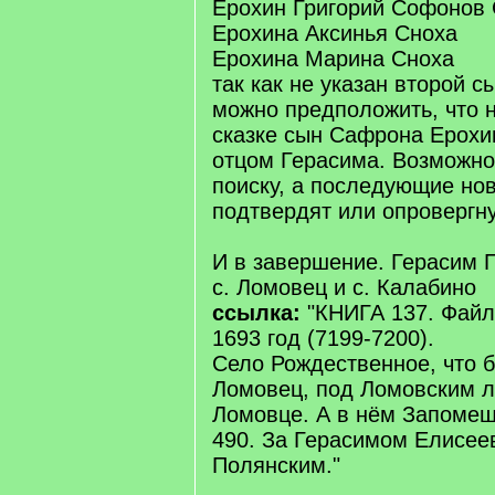
Ерохин Григорий Софонов
Ерохина Аксинья Сноха
Ерохина Марина Сноха
так как не указан второй сы
можно предположить, что н
сказке сын Сафрона Ерохи
отцом Герасима. Возможно,
поиску, а последующие но
подтвердят или опровергнут
И в завершение. Герасим П
с. Ломовец и с. Калабино
ссылка:
"КНИГА 137. Файл
1693 год (7199-7200).
Село Рождественное, что 
Ломовец, под Ломовским л
Ломовце. А в нём Запомещ
490. За Герасимом Елисе
Полянским."