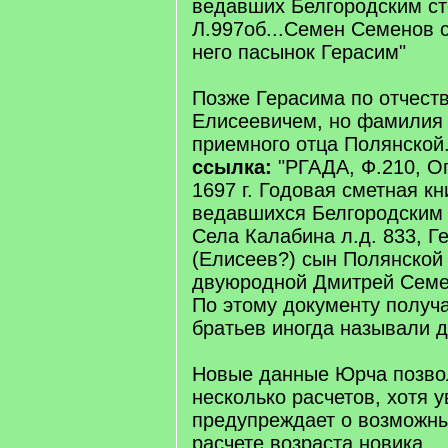
ведавших Белгородским с
Л.997об...Семен Семенов 
него пасынок Герасим"
Позже Герасима по отчест
Елисеевичем, но фамилия 
приемного отца Полянской
ссылка:
"РГАДА, Ф.210, Оп
1697 г. Годовая сметная кн
ведавшихся Белгородским с
Села Калабина л.д. 833, Г
(Елисеев?) сын Полянской 
двуюродной Дмитрей Семе
По этому документу получа
братьев иногда называли 
Новые данные Юрча позво
несколько расчетов, хотя
предупреждает о возможны
расчете возраста новика.