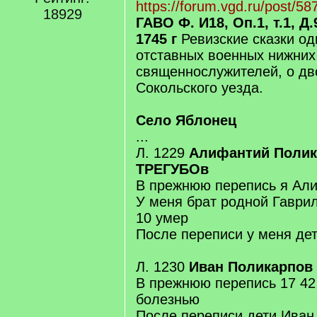
https://forum.vgd.ru/post/
18929
ГАВО Ф. И18, Оп.1, т.1, Д.
1745 г
Ревизские сказки од
отставных военных нижних
священнослужителей, о д
Сокольского уезда.
Село Яблонец
...
Л. 1229
Алифантий Полик
ТРЕГУБОв
В прежнюю перепись я Али
У меня брат родной Гаври
10 умер
После переписи у меня дет
Л. 1230
Иван Поликарпов
В прежнюю перепись 17 42
болезнью
После переписи дети Иван