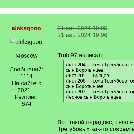
aleksgooo
21 авг. 2024 19:05
21 авг. 2024 19:06
Trubi97 написал:
Moscow
[
Лист 204 — села Трегубова с
Сообщений:
q
сын Воротынцев
]
1114
Лист 205 — Бурцов
Лист 206 — села Трегубова г
На сайте с
сын Воротынцев
2021 г.
Лист 207 — села Трегубова г
Рейтинг:
Леонов сын Воротынцев
[
674
/
q
]
Вот такой парадокс, село е
Трегубовых как-то совсем 