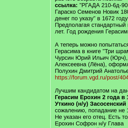
ссылка:
"РГАДА 210-6д-90
Гараско Семенов Новик 180
денег по указу" в 1672 году
Предполагая стандартный 
лет. Год рождения Герасим
А теперь можно попытаться
Герасима в книге "Три шра
Чурсин Юрий Ильич (Юрч)
Алексеевна (Лёна), оформ
Полухин Дмитрий Анатольев
https://forum.vgd.ru/post/
Лучшим кандидатом на да
Герасим Ерохин 2 года в 1
Уткино (н/у) Засосенский 
сожалению, попадание не 
Не указан его отец. Есть то
Ерохин Софрон н/у Глава