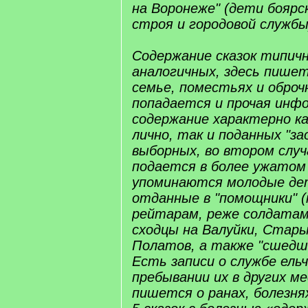
на Воронеже" (дети боярс
строя и городовой службы
Содержание сказок типич
аналогичных, здесь пишет
семье, поместьях и обро
попадается и прочая инф
содержание характерно ка
лично, так и поданных "за
выборных, во втором слу
подается в более ужатом 
упоминаются молодые дет
отданные в "помощники" 
рейтарам, реже солдатам
сходцы на Валуйки, Стары
Полатов, а также "сшедш
Есть записи о службе ельч
пребывании их в других м
пишется о ранах, болезнях