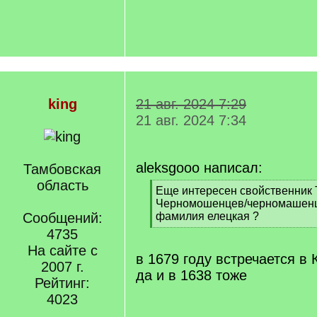
king
21 авг. 2024 7:29
21 авг. 2024 7:34
aleksgooo написал:
Тамбовская
область
[
Еще интересен свойственник 
q
Черномошенцев/черномашенце
]
Сообщений:
фамилия елецкая ?
[
4735
/
На сайте с
q
в 1679 году встречается в 
2007 г.
]
да и в 1638 тоже
Рейтинг:
4023