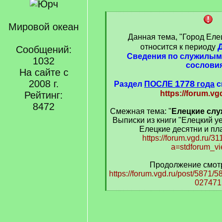
[
Мировой океан
q
]
Данная тема, "Город Елец
относится к периоду
Сообщений:
Сведения по служилым
1032
сослови
На сайте с
2008 г.
1778
Раздел
ПОСЛЕ
года
с
https://forum.vg
Рейтинг:
8472
Смежная тема: "
Елецкие слу
Выписки из книги "Елецкий уе
Елецкие десятни и пл
https://forum.vgd.ru/3
a=stdforum_v
Продолжение смотр
https://forum.vgd.ru/post/5871
027471
[
/
q
]