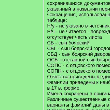
сохранившихся документов 
указанный в названии пери
Сокращения, использован
таблице:
Н/у - не указано в источник
Н/ч - не читается - повреж
отсутствует часть листа
СБ - сын боярский
СБГ - сын боярский городо
СБД - сын боярский дворо
ОСБ - отставной сын бояр
СОПС - с отцовского помес
СОПН - с отцовского поме
Отчества приведены к еди
Фамилии приведены к наи
в 17 в. форме.
Имена сохранены в оригин
Различные существенные о
варианты фамилий даны в 