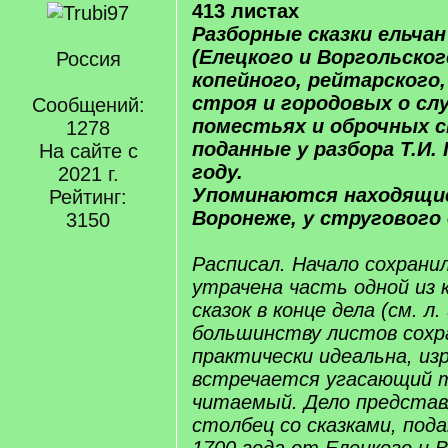
413 листах
Разборные сказки ельчан
(Елецкого и Воргольско
Россия
копейного, рейтарского
строя и городовых о слу
Сообщений:
поместьях и оброчных 
1278
поданные у разбора Т.И. 
На сайте с
году.
2021 г.
Упоминаются находящие
Рейтинг:
Воронеже, у стругового 
3150
Расписал. Начало сохранил
утрачена часть одной из
сказок в конце дела (см. л.
большинству листов сох
практически идеальна, из
встречается угасающий т
читаемый. Дело представ
столбец со сказками, под