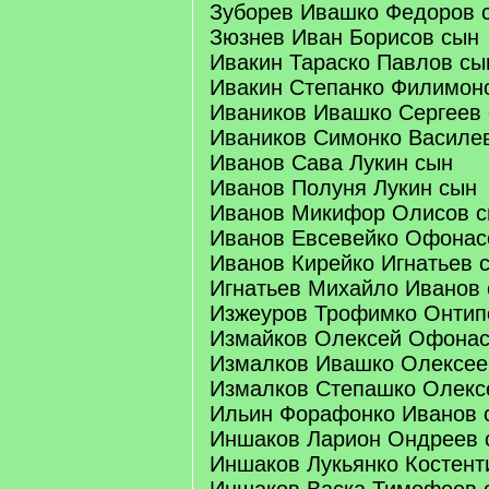
Зуборев Ивашко Федоров 
Зюзнев Иван Борисов сын
Ивакин Тараско Павлов сы
Ивакин Степанко Филимон
Иваников Ивашко Сергеев
Иваников Симонко Василе
Иванов Сава Лукин сын
Иванов Полуня Лукин сын
Иванов Микифор Олисов 
Иванов Евсевейко Офонас
Иванов Кирейко Игнатьев 
Игнатьев Михайло Иванов
Изжеуров Трофимко Онтип
Измайков Олексей Офонас
Измалков Ивашко Олексее
Измалков Степашко Олекс
Ильин Форафонко Иванов 
Иншаков Ларион Ондреев 
Иншаков Лукьянко Костент