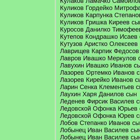
Кулаков Ламачко Самойло
Куликов Гордейко Митроф
Куликов Карпунка Степано
Куликов Гришка Киреев сы
Куросов Данилко Тимофее
Кутепов Кондрашко Исаев
Кутузов Аристко Олексеев
Лаврищев Карпик Федосов
Лавров Ивашко Меркулов 
Лавухин Ивашко Иванов с
Лазорев Ортемко Иванов 
Лазорев Кирейко Иванов с
Ларин Сенка Клементьев 
Лаухин Харя Данилов сын
Леденев Фирсик Василев 
Ледовской Офонка Юрьев 
Ледовской Офонка Юрев с
Лобов Степанко Иванов сы
Лобынец Иван Василев сы
Лобынец Иван Василев сы