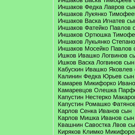
Иншаков Васка Тимофеев 
Иншаков Федка Лавров сы
Иншаков Лукянко Тимофее
Иншаков Васка Игнатев сы
Иншаков Фатейко Павлов 
Иншаков Ортюшка Тимофе
Иншаков Лукьянко Степано
Иншаков Мосейко Павлов 
Ишков Ивашко Логвинов с
Ишков Васка Логвинов сын
Кабускин Ивашко Яковлев
Калинин Федка Юрьев сын
Камарев Микифорко Ивано
Камаревцов Олешка Парф
Капустин Нестерко Макаро
Капустин Ромашко Фатяно
Карлов Сенка Иванов сын
Карлов Мишка Иванов сын
Квашнин Савостка Лвов с
Киряков Климко Микифоро