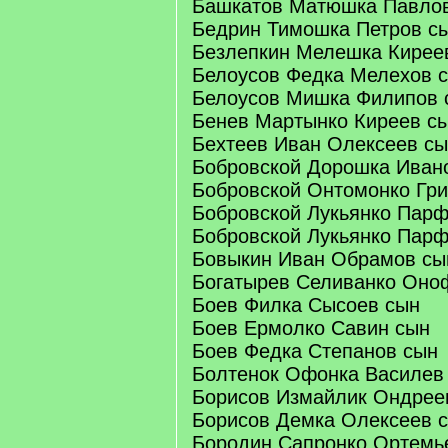
Башкатов Матюшка Павло
Бедрин Тимошка Петров с
Безлепкин Мелешка Кирее
Белоусов Федка Мелехов 
Белоусов Мишка Филипов 
Бенев Мартынко Киреев с
Бехтеев Иван Олексеев с
Бобровской Дорошка Иван
Бобровской Онтомонко Гри
Бобровской Лукьянко Пар
Бобровской Лукьянко Парф
Бовыкин Иван Обрамов сы
Богатырев Селиванко Оно
Боев Филка Сысоев сын
Боев Ермолко Савин сын
Боев Федка Степанов сын
Болтенок Офонка Василев
Борисов Измайлик Ондрее
Борисов Демка Олексеев 
Бородин Сапронко Ортемь