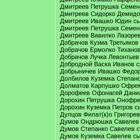
Дмитреев Петрушка Семен
Дмитреев Сидорко Демидо
Дмитреев Ивашко Юдин с
Дмитреев Петрушка Семен
Дмитреев Вавилко Лазоре
Добрачов Кузма Третьяков
Добрачов Ермолко Тихано
Добрачов Лучка Левонтьев
Добродной Васка Иванов 
Добрыничев Ивашко Федор
Долбилов Куземка Степан
Долматов Карпушко Офре
Дорофеев Офонасей Дани
Дорохин Петрушка Онофре
Дорохин Куземка Петров с
Дулцов Филат(к)о Григоре
Думов Ондрюшка Савелев
Думов Степанко Савелев 
Думов Куземка Савелев с