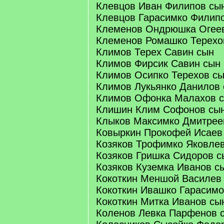
Клевцов Иван Филипов сы
Клевцов Гарасимко Филип
Клеменов Ондрюшка Огее
Клеменов Ромашко Терехо
Климов Терех Савин сын
Климов Фирсик Савин сын
Климов Осипко Терехов с
Климов Лукьянко Данилов
Климов Офонка Малахов 
Клишин Клим Софонов сы
Клыков Максимко Дмитрее
Ковыркин Прокофей Исаев
Козяков Трофимко Яковле
Козяков Гришка Сидоров с
Козяков Куземка Иванов с
Кокоткин Меншой Василев
Кокоткин Ивашко Гарасимо
Кокоткин Митка Иванов сы
Коленов Левка Парфенов 