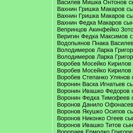
Василев Мишка Онтонов с
Вахнин Гришка Макаров с
Вахнин Гришка Макаров сы
Вахнин Федка Макаров сы
Вепринцов Акинфейко Зот
Веригин Федка Максимов 
Водопьянов Пнака Василе
Володимеров Ларка Григор
Володимеров Ларка Григор
Воробев Мосейко Кирилов
Воробев Мосейко Кирилов 
Воробев Степанко Улянов 
Воронин Васка Игнатьев с
Воронин Ивашко Федоров 
Воронин Федка Тимофеев 
Воронов Данило Офонасев
Воронов Якушко Осипов с
Воронов Никонко Огеев сы
Воронов Ивашко Титов сы
Воропаев Ермолко Григоре