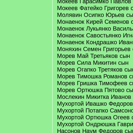
Мокеев Гарасимко Павлов
Мокеев Фатейко Григорев 
Молявин Осипко Юрьев с
Монаенок Кирей Семенов 
Монаенок Лукьянко Василь
Монаенок Савостьянко Игн
Монаенок Кондрашко Иван
Моняхин Семен Григорьев
Морев Май Третьяков сын
Морев Сила Микитин сын
Морев Огапко Третяков сы
Морев Тимошка Романов с
Морев Гришка Тимофеев с
Морев Ортюшка Пятово с
Мослекин Микитка Иванов
Мухортой Ивашко Федоров
Мухортой Потапко Самсон
Мухортой Ортюшка Огеев 
Мухортой Ондрюшка Гаври
Насонов Наум Федоров сы