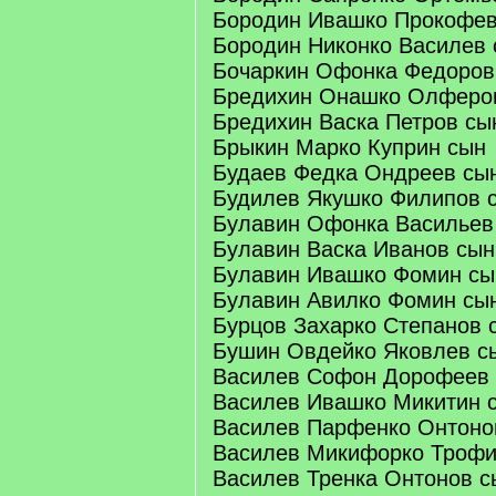
Бородин Ивашко Прокофев
Бородин Никонко Василев 
Бочаркин Офонка Федоров
Бредихин Онашко Олферо
Бредихин Васка Петров сы
Брыкин Марко Куприн сын
Будаев Федка Ондреев сы
Будилев Якушко Филипов 
Булавин Офонка Васильев
Булавин Васка Иванов сын
Булавин Ивашко Фомин сы
Булавин Авилко Фомин сы
Бурцов Захарко Степанов 
Бушин Овдейко Яковлев с
Василев Софон Дорофеев
Василев Ивашко Микитин 
Василев Парфенко Онтоно
Василев Микифорко Троф
Василев Тренка Онтонов с