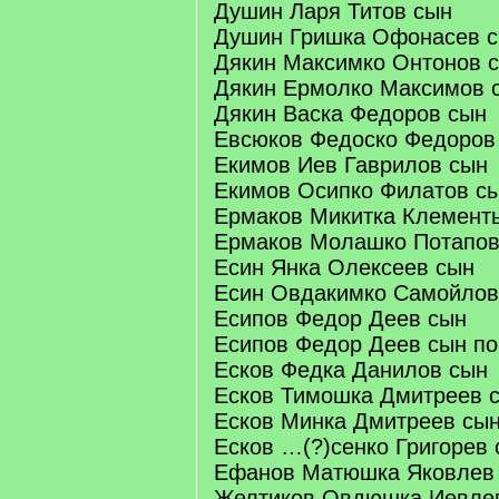
Душин Ларя Титов сын
Душин Гришка Офонасев 
Дякин Максимко Онтонов 
Дякин Ермолко Максимов 
Дякин Васка Федоров сын
Евсюков Федоско Федоров
Екимов Иев Гаврилов сын
Екимов Осипко Филатов с
Ермаков Микитка Клемент
Ермаков Молашко Потапов
Есин Янка Олексеев сын
Есин Овдакимко Самойлов
Есипов Федор Деев сын
Есипов Федор Деев сын по
Есков Федка Данилов сын
Есков Тимошка Дмитреев 
Есков Минка Дмитреев сы
Есков …(?)сенко Григорев
Ефанов Матюшка Яковлев
Желтиков Овдюшка Иевле