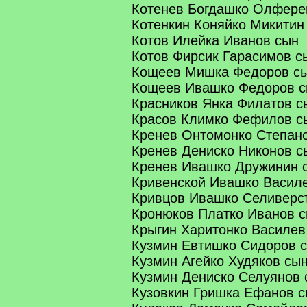
Котенев Богдашко Олфере
Котенкин Коняйко Микитин
Котов Илейка Иванов сын
Котов Фирсик Гарасимов с
Кощеев Мишка Федоров с
Кощеев Ивашко Федоров 
Красников Янка Филатов с
Красов Климко Фефилов с
Кренев Онтомонко Степан
Кренев Дениско Никонов с
Кренев Ивашко Дружинин 
Кривенской Ивашко Васил
Кривцов Ивашко Селиверс
Кронюков Платко Иванов 
Крыгин Харитонко Василев
Кузмин Евтишко Сидоров 
Кузмин Агейко Худяков сы
Кузмин Дениско Селуянов 
Кузовкин Гришка Ефанов 