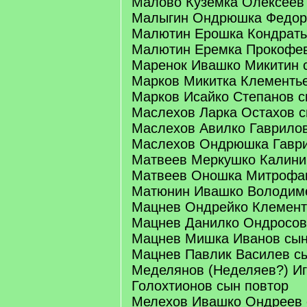
Малово Куземка Олексеев
Малыгин Ондрюшка Федор
Малютин Ерошка Кондрать
Малютин Еремка Прокофе
Маренок Ивашко Микитин 
Марков Микитка Клементь
Марков Исайко Степанов 
Маслехов Ларка Остахов 
Маслехов Авилко Гаврило
Маслехов Ондрюшка Гавр
Матвеев Меркушко Калини
Матвеев Оношка Митрофа
Матюнин Ивашко Володим
Мацнев Ондрейко Клемент
Мацнев Данилко Ондросов
Мацнев Мишка Иванов сы
Мацнев Павлик Василев с
Меделянов (Неделяев?) И
Голохтионов сын повтор
Мелехов Ивашко Ондреев