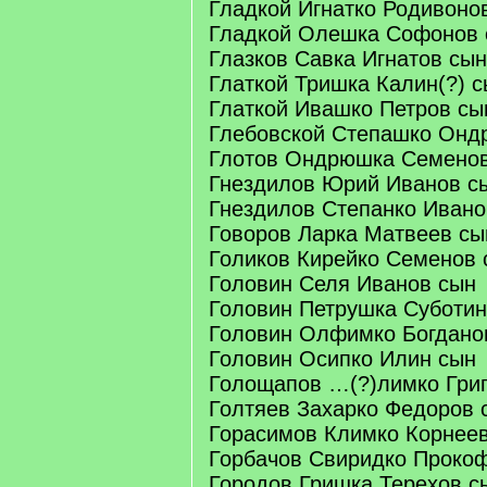
Гладкой Игнатко Родивоно
Гладкой Олешка Софонов 
Глазков Савка Игнатов сын
Глаткой Тришка Калин(?) 
Глаткой Ивашко Петров сы
Глебовской Степашко Онд
Глотов Ондрюшка Семено
Гнездилов Юрий Иванов с
Гнездилов Степанко Ивано
Говоров Ларка Матвеев сы
Голиков Кирейко Семенов 
Головин Селя Иванов сын
Головин Петрушка Суботин
Головин Олфимко Богдано
Головин Осипко Илин сын
Голощапов …(?)лимко Гри
Голтяев Захарко Федоров 
Горасимов Климко Корнее
Горбачов Свиридко Проко
Городов Гришка Терехов с