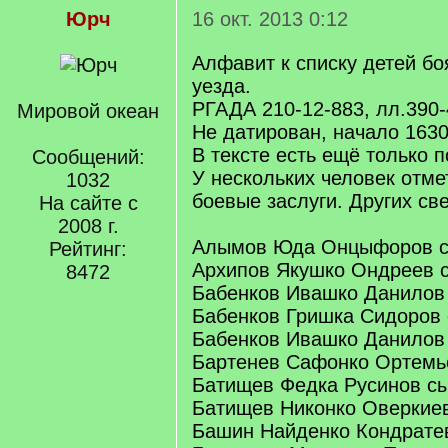
Юрч
16 окт. 2013 0:12
Алфавит к списку детей бо
уезда.
РГАДА 210-12-883, лл.390-
Мировой океан
Не датирован, начало 1630-
В тексте есть ещё только 
Сообщений:
У нескольких человек отме
1032
боевые заслуги. Других све
На сайте с
2008 г.
Алымов Юда Онцыфоров 
Рейтинг:
Архипов Якушко Ондреев 
8472
Бабенков Ивашко Данилов
Бабенков Гришка Сидоров
Бабенков Ивашко Данилов
Бартенев Сафонко Ортемь
Батищев Федка Русинов с
Батищев Никонко Оверкие
Башин Найденко Кондрате