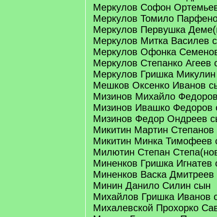
Меркулов Софон Ортемье
Меркулов Томило Парфено
Меркулов Первушка Деме(
Меркулов Митка Василев 
Меркулов Офонка Семено
Меркулов Степанко Агеев 
Меркулов Гришка Микулин
Мешков Оксенко Иванов с
Мизинов Михайло Федоров
Мизинов Ивашко Федоров 
Мизинов Федор Ондреев с
Микитин Мартин Степанов
Микитин Минка Тимофеев 
Милютин Степан Степа(нов
Миненков Гришка Игнатев 
Миненков Васка Дмитреев
Минин Данило Силин сын
Михайлов Гришка Иванов 
Михалевской Прохорко Са