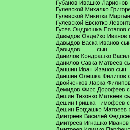
Губанов Ивашко Ларионов
Гулевской Михалко Григор
Гулевской Микитка Мартын
Гулевской Евсютко Левонт
Гусев Ондрюшка Потапов 
Давыдов Овдейко Иванов 
Давыдов Васка Иванов сы
Давыдов … … сын
Данилов Кондрашко Васил
Данилов Савка Матвеев с
Даншин Иван Иванов сын
Даншин Олешка Филипов 
Двойченков Ларка Филипо
Демидов Фирс Дорофеев 
Дешин Тихонко Матвеев с
Дешин Гришка Тимофеев 
Дешин Богдашко Матвеев 
Дмитреев Василей Федосе
Дмитреев Игнашко Иванов
Дмитреев Климко Парфено