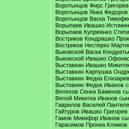
Воротынцов Фирс Григорев
Воротынцов Янка Федоров
Воротынцов Васка Тимофе
Ворыпаев Ивашко Истомин
Ворыпаев Купреянко Степ
Востриков Кондрашко Про
Востриков Нестерко Марти
Выковской Васка Кондрать
Выковской Ивашко Офонас
Выставкин Ивашко Микити
Выставкин Карпушка Ондр
Выставкин Федка Елизаре
Выстовкин Федка Иванов 
Вялехов Сенка Баженов с
Вялой Микитка Иванов сы
Гаврилов Василей Пантеле
Гайтуров Ивашко Григорев
Гамов Микифор Иванов сы
Гарасимов Пронка Климов