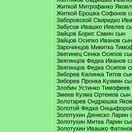
Житкой Митрофанко Яковл
Житкой Ерошка Софонов с
Заборовской Свиридко Ив
Забусов Ивашко Иевлев с
Зайцов Борис Савин сын
Зайцов Осипко Иванов сы
Зарочинцов Микитка Тимо
Звегинец Сенка Осипов сы
Звягинцов Федка Иванов с
Звягинцов Федка Осипов с
Зиборев Калинка Титов сы
Зиборев Пронка Кузмин сы
Злобин Устинко Тимофеев
Змеев Кузма Ортемов сын
Золотарев Ондрюшка Яков
Золотой Федка Онцыфоров
Золотухин Дениско Ларин 
Золотухин Митка Ларин сы
Золотухин Ивашко Фатяно