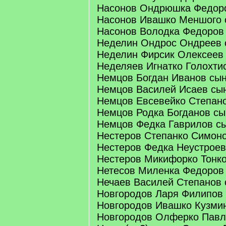
Насонов Ондрюшка Федор
Насонов Ивашко Меншого 
Насонов Володка Федоров
Неделин Ондрос Ондреев 
Неделин Фирсик Олексеев
Неделяев Игнатко Голохти
Немцов Богдан Иванов сы
Немцов Василей Исаев сы
Немцов Евсевейко Степан
Немцов Родка Богданов сы
Немцов Федка Гаврилов с
Нестеров Степанко Симон
Нестеров Федка Неустроев
Нестеров Микифорко Тонк
Нетесов Миленка Федоров
Нечаев Василей Степанов 
Новгородов Ларя Филипов
Новгородов Ивашко Кузми
Новгородов Олферко Павл