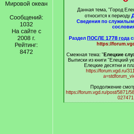
Мировой океан
q
]
Данная тема, "Город Елец
относится к периоду
Сообщений:
Сведения по служилым
1032
сослови
На сайте с
2008 г.
1778
Раздел
ПОСЛЕ
года
с
https://forum.vg
Рейтинг:
8472
Смежная тема: "
Елецкие слу
Выписки из книги "Елецкий уе
Елецкие десятни и пл
https://forum.vgd.ru/3
a=stdforum_v
Продолжение смотр
https://forum.vgd.ru/post/5871
027471
[
/
q
]