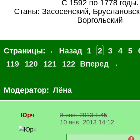
С 1592 по 1778 годы.
Станы: Засосенский, Бруслановск
Воргольский
Страницы:
← Назад
1
2
3
4
5
119
120
121
122
Вперед →
Модератор:
Лёна
Юрч
8 янв. 2013 1:45
10 янв. 2013 14:12
[