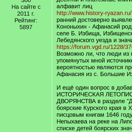
300
алфавит лиц
На сайте с
http://www.history-ryazan.ru/
2011 г.
ранний достоверно выявл
Рейтинг:
Кононыхин - Афанасий роди
5897
селе Б. Избища, Избищенс
Лебедянского уезда и знач
https://forum.vgd.ru/1228/3
Возможно ли, что люди из
упомянутых мной источнико
вероятностью являются пр
Афанасия из с. Большие 
И ещё один вопрос в добав
ИСТОРИЧЕСКАЯ ЛЕТОПИ
ДВОРЯНСТВА в разделе "Д
боярские Курского края в X
писцовым книгам 1646 году
Непыхаева на реке на Лип
списке детей боярских зна