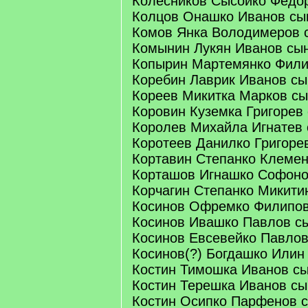
Колесников Сысойко Федо
Колцов Онашко Иванов сы
Комов Янка Володимеров 
Комынин Лукян Иванов сы
Копырин Мартемянко Фили
Коребин Лаврик Иванов сы
Кореев Микитка Марков с
Коровин Куземка Григорев
Королев Михайла Игнатев
Коротеев Данилко Григоре
Кортавин Степанко Клемен
Корташов Игнашко Софоно
Корчагин Степанко Микити
Косинов Офремко Филипов
Косинов Ивашко Павлов с
Косинов Евсевейко Павлов
Косинов(?) Богдашко Илин
Костин Тимошка Иванов с
Костин Терешка Иванов сы
Костин Осипко Парфенов 