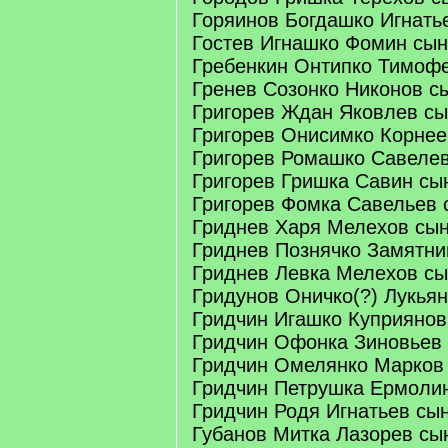
Горяинов Богдашко Игнать
Гостев Игнашко Фомин сын
Гребенкин Онтипко Тимоф
Гренев Созонко Никонов с
Григорев Ждан Яковлев с
Григорев Онисимко Корнее
Григорев Ромашко Савеле
Григорев Гришка Савин сы
Григорев Фомка Савельев 
Гриднев Харя Мелехов сы
Гриднев Познячко Замятни
Гриднев Левка Мелехов с
Гридунов Оничко(?) Лукья
Гридчин Игашко Куприянов
Гридчин Офонка Зиновьев
Гридчин Омелянко Марков
Гридчин Петрушка Ермоли
Гридчин Родя Игнатьев сы
Губанов Митка Лазорев сы