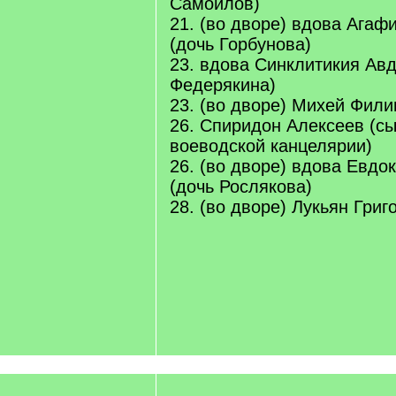
Самойлов)
21. (во дворе) вдова Агаф
(дочь Горбунова)
23. вдова Синклитикия Авд
Федерякина)
23. (во дворе) Михей Фили
26. Спиридон Алексеев (сы
воеводской канцелярии)
26. (во дворе) вдова Евдо
(дочь Рослякова)
28. (во дворе) Лукьян Григ