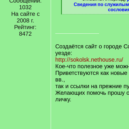
Сообщений:
Сведения по служилым
1032
сослови
На сайте с
[
2008 г.
/
q
Рейтинг:
]
8472
Создаётся сайт о городе С
уезде:
http://sokolsk.nethouse.ru/
Кое-что полезное уже можн
Приветствуются как новые
вв.,
так и ссылки на прежние п
Желающих помочь прошу о
личку.