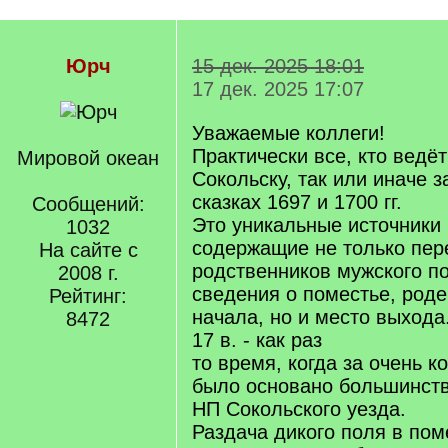
Юрч
15 дек. 2025 18:01
17 дек. 2025 17:07
Уважаемые коллеги!
Практически все, кто ведёт
Мировой океан
Сокольску, так или иначе 
сказках 1697 и 1700 гг.
Сообщений:
Это уникальные источники
1032
содержащие не только пер
На сайте с
родственников мужского п
2008 г.
сведения о поместье, роде
Рейтинг:
начала, но и место выхода
8472
17 в. - как раз
то время, когда за очень к
было основано большинст
НП Сокольского уезда.
Раздача дикого поля в пом