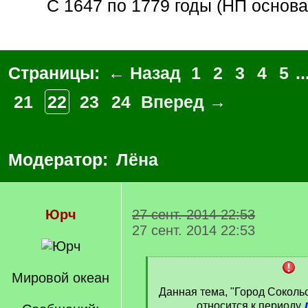
С 1647 по 1779 годы (НП основан
Страницы:
← Назад
1
2
3
4
5
..
21
22
23
24
Вперед →
Модератор:
Лёна
Юрч
27 сент. 2014 22:53
27 сент. 2014 22:53
[
Мировой океан
q
]
Данная тема, "Город Сокольс
относится к периоду