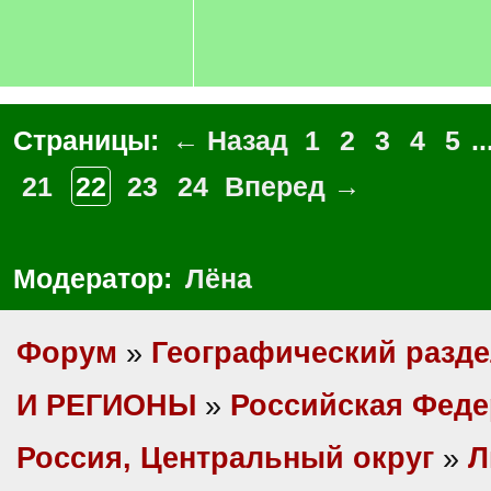
Страницы:
← Назад
1
2
3
4
5
..
21
22
23
24
Вперед →
Модератор:
Лёна
Форум
»
Географический разд
И РЕГИОНЫ
»
Российская Фед
Россия, Центральный округ
»
Л