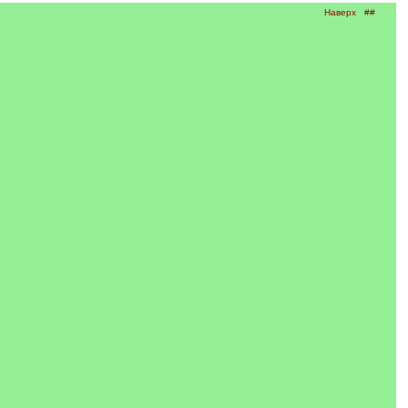
Наверх
##