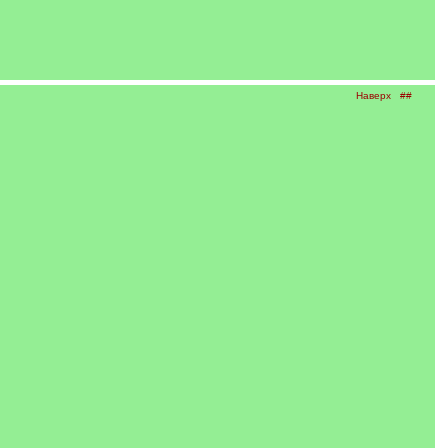
Наверх
##