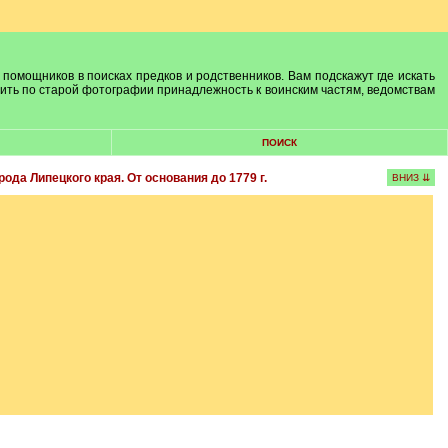
 помощников в поисках предков и родственников. Вам подскажут где искать
лить по старой фотографии принадлежность к воинским частям, ведомствам
ПОИСК
ода Липецкого края. От основания до 1779 г.
ВНИЗ ⇊