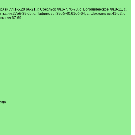
и лл.1-5,20 об-21, г. Сокольск лл.6-7,70-73, с. Богоявленское лл.8-11, с.
тка лл.27об-39,65, с. Тафино лл.39об-40,61об-64, с. Шехмань лл.41-52, с.
вка лл.67-69.
езда