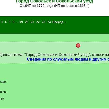
Город Сокольск и Сокольский уезд
С 1647 по 1779 годы (НП основан в 1613 г.)
3
4
5
6
...
19
20
21
22
23
24
Вперед →
Данная тема, "Город Сокольск и Сокольский уезд", относитс
Сведения по служилым людям и другим 
езде:
 вв.,
ку.