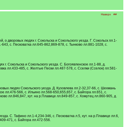
Наверх
##
о дворовых людях г. Сокольска и Сокольского уезда. Г. Сокольск лл.1-
643, с. Песковатка лл.645-862,869-878, с. Тынково лл.881-1028, с.
г. Сокольска и Сокольского уезда. С. Богоявленское лл.1-88, д.
вка лл.433-485, с. Желтые Пески лл.487-578, с. Сселки (Сселок) лл.581-
вых людях Сокольского уезда. Д. Кузовлева лл.2-32,37-66, с. Шехмань
ое лл.476-566, с. Ильино лл.568-650,655,657, с. Байгора лл.651, с.
ово лл.846,847, хут. на р.Плавице лл.849-857, с. Хомутец лл.860-905, д.
. С. Тафино лл.1-4,234-346, с. Песковатка л.5, хут. на р.Плавице лл.6,
09-471, с. Байгора лл.472-556.