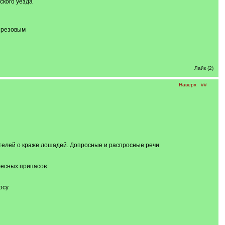
ского уезда
ерезовым
Лайк (2)
Наверх
##
ителей о краже лошадей. Допросные и распросные речи
лесных припасов
осу