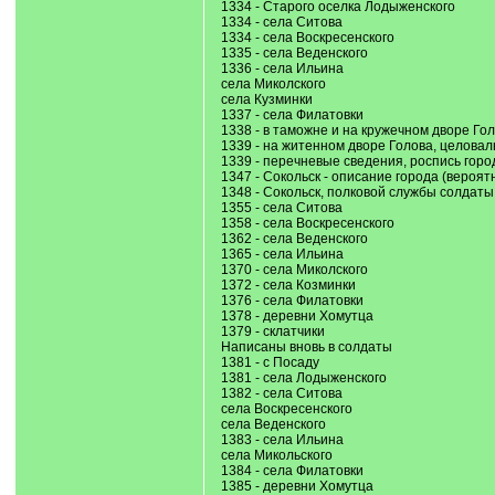
1334 - Старого оселка Лодыженского
1334 - села Ситова
1334 - села Воскресенского
1335 - села Веденского
1336 - села Ильина
села Миколского
села Кузминки
1337 - села Филатовки
1338 - в таможне и на кружечном дворе Го
1339 - на житенном дворе Голова, целовал
1339 - перечневые сведения, роспись горо
1347 - Сокольск - описание города (вероят
1348 - Сокольск, полковой службы солдаты
1355 - села Ситова
1358 - села Воскресенского
1362 - села Веденского
1365 - села Ильина
1370 - села Миколского
1372 - села Козминки
1376 - села Филатовки
1378 - деревни Хомутца
1379 - склатчики
Написаны вновь в солдаты
1381 - с Посаду
1381 - села Лодыженского
1382 - села Ситова
села Воскресенского
села Веденского
1383 - села Ильина
села Микольского
1384 - села Филатовки
1385 - деревни Хомутца