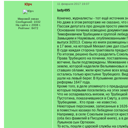
Юрч
11 февраля 2017 19:07
lady495
Конечно, журналисты - тот ещё источник зн
Мировой океан
Сообщений: 1032
Но даже в этом репортаже не сказано, что 
На сайте с 2008 г.
Пассаж депутата про донцов просто умиляет
Рейтинг: 8472
Основание починка освещено документам
Тимофеевичем Трубецким и группой лебед
Замыцким и Наумовым, опубликованными Г
выпуск 3/2013. Сканы из книги размещены
в 17 веке, на который Михаил уже дал ссыл
В суде каждая сторона трактовала предыс
По итогам, решено было разделить Соколь
Права Трубецкого на починки, поставленны
вотчине, были подтверждены. Межевание 
землю, которой наделили Вельяминовых и К
ставших сёлами, жили крестьяне всех влад
остались только крестьяне Трубецкого. Ви
ушли на левый берег. В Кузьминке деление
реформы 1647 года.
Кроме того, в деле упомянуто о предыдуще
которые первыми поселились на этих землях
Что не оспаривалось князем, но Трубецкой 
Пустотина, показачившиеся в Смуту, а опп
Трубецкими... Кто прав - не известно.
Некоторые персонажи, записанные в 1626-2
в поместных казаках по Лебедяни согласно
Например, в селе Сокольем значатся крес
(оба без фамилий в Писцовой книге), а в д
Лукьянов сын Ортюхин.
То есть, пошли с царской службы на службу 