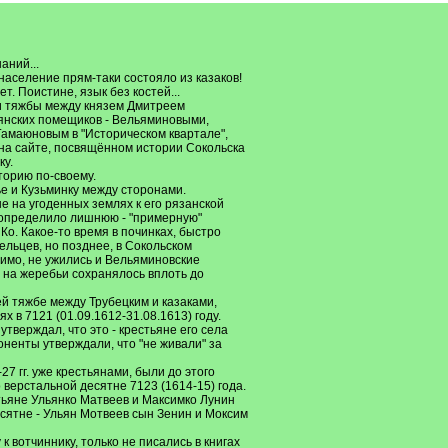
аний...
население прям-таки состояло из казаков!
. Поистине, язык без костей...
и тяжбы между князем Дмитреем
янских помещиков - Вельяминовыми,
амаюновым в "Историческом квартале",
 на сайте, посвящённом истории Сокольска
ку.
торию по-своему.
е и Кузьминку между сторонами.
е на угоденных землях к его рязанской
определило лишнюю - "примерную"
о. Какое-то время в починках, быстро
ельцев, но позднее, в Сокольском
димо, не ужились и Вельяминовские
 на жеребьи сохранялось вплоть до
й тяжбе между Трубецким и казаками,
 в 7121 (01.09.1612-31.08.1613) году.
утверждал, что это - крестьяне его села
оненты утверждали, что "не живали" за
7 гг. уже крестьянами, были до этого
 верстальной десятне 7123 (1614-15) года.
тьяне Ульянко Матвеев и Максимко Лунин
есятне - Ульян Мотвеев сын Зенин и Моксим
к вотчиннику, только не писались в книгах