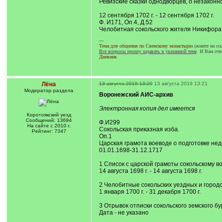
Ревизские сказки однодворцев, о незакон
12 сентября 1702 г. - 12 сентября 1702 г.
Ф. И171, Оп.4, Д.52
Челобитная сокольского жителя Никифора
---
Тема для общения по Свенскому монастырю
(жмите на сс
Все вопросы прошу задавать в указанной теме
. И Вам отв
Дневник
Лёна
13 августа 2019 13:20
13 августа 2019 13:21
Модератор раздела
Воронежский АИС-архив
Электронная копия дел имеется
Коротоякский уезд
Сообщений: 13694
Ф.И299
На сайте с 2010 г.
Сокольская приказная изба.
Рейтинг: 7347
Оп.1
Царская грамота воеводе о подготовке не
01.01.1698-31.12.1717
1 Список с царской грамоты сокольскому 
14 августа 1698 г. - 14 августа 1698 г.
2 Челобитные сокольских уездных и город
1 января 1700 г. - 31 декабря 1700 г.
3 Отрывок отписки сокольского земского 
Дата - не указано