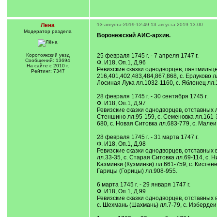
Лёна
13 августа 2019 12:49
13 августа 2019 13:00
Модератор раздела
Воронежский АИС-архив.
Коротоякский уезд
25 февраля 1745 г. - 7 апреля 1747 г.
Сообщений: 13694
Ф. И18, Оп.1, Д.96
На сайте с 2010 г.
Ревизские сказки однодворцев, лантмильце
Рейтинг: 7347
216,401,402,483,484,867,868, с. Ерлуково л
Лосиная Лука лл.1032-1160, с. Яблонец лл.
28 февраля 1745 г. - 30 сентября 1745 г.
Ф. И18, Оп.1, Д.97
Ревизские сказки однодворцев, отставных 
Стеншино лл.95-159, с. Семеновка лл.161-3
680, с. Новая Ситовка лл.683-779, с. Малеи
28 февраля 1745 г. - 31 марта 1747 г.
Ф. И18, Оп.1, Д.98
Ревизские сказки однодворцев, отставных 
лл.33-35, с. Старая Ситовка лл.69-114, с. Н
Казминки (Кузминки) лл.661-759, с. Кистене
Гарицы (Горицы) лл.908-955.
6 марта 1745 г. - 29 января 1747 г.
Ф. И18, Оп.1, Д.99
Ревизские сказки однодворцев, отставных в
с. Шехмань (Шахмань) лл.7-79, с. Избердеи