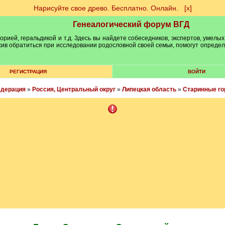
Нарисуйте свое древо. Бесплатно. Онлайн.
[х]
Генеалогический форум ВГД
рией, геральдикой и т.д. Здесь вы найдете собеседников, экспертов, умелых
рхив обратиться при исследовании родословной своей семьи, помогут опреде
РЕГИСТРАЦИЯ
ВОЙТИ
едерация
»
Россия, Центральный округ
»
Липецкая область
»
Старинные гор