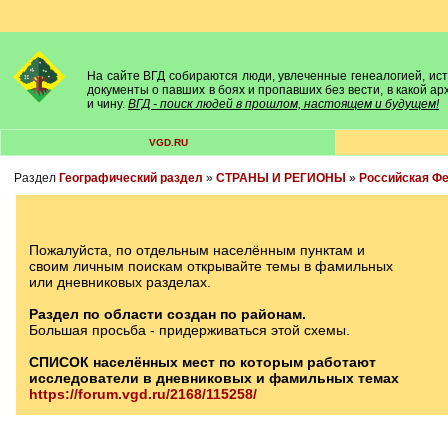
На сайте ВГД собираются люди, увлеченные генеалогией, исто
документы о павших в боях и пропавших без вести, в какой а
и чину.
ВГД - поиск людей в прошлом, настоящем и будущем!
VGD.RU
Раздел
Географический раздел
»
СТРАНЫ И РЕГИОНЫ
»
Российская Ф
Пожалуйста, по отдельным населённым пунктам и
своим личным поискам открывайте темы в фамильных
или дневниковых разделах.
Раздел по области создан по районам.
Большая просьба - придерживаться этой схемы.
СПИСОК населённых мест по которым работают
исследователи в дневниковых и фамильных темах
https://forum.vgd.ru/2168/115258/