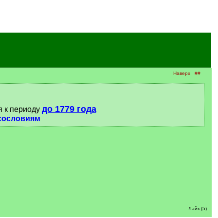
Наверх
##
до 1779 года
я к периоду
сословиям
Лайк (5)