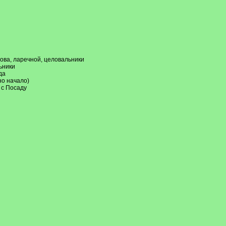
лова, ларечной, целовальники
ьники
да
но начало)
 с Посаду