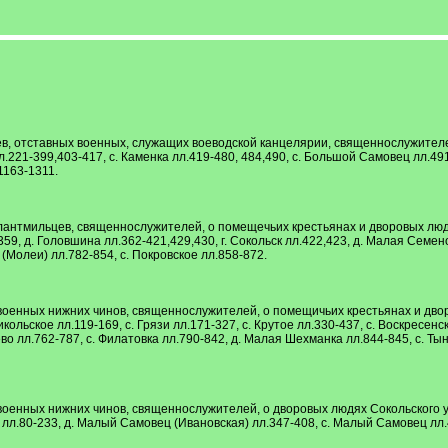
в, отставных военных, служащих воеводской канцелярии, священнослужителей, 
л.221-399,403-417, с. Каменка лл.419-480, 484,490, с. Большой Самовец лл.491-
1163-1311.
лантмильцев, священнослужителей, о помещечьих крестьянах и дворовых людях 
59, д. Головшина лл.362-421,429,430, г. Сокольск лл.422,423, д. Малая Семено
 (Молеи) лл.782-854, с. Покровское лл.858-872.
военных нижних чинов, священнослужителей, о помещичьих крестьянах и дворо
икольское лл.119-169, с. Грязи лл.171-327, с. Крутое лл.330-437, с. Воскресенск
во лл.762-787, с. Филатовка лл.790-842, д. Малая Шехманка лл.844-845, с. Тынк
оенных нижних чинов, священнослужителей, о дворовых людях Сокольского уезда
 лл.80-233, д. Малый Самовец (Ивановская) лл.347-408, с. Малый Самовец лл.4