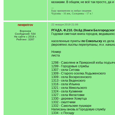
казаками. В общем, не всё так просто, да и
---
Буду признателен за любые сведения:
Чурсины - 16 век, Склядневы - 17 в.!
newpetrov
22 января 2019 21:06
РГАДА. Ф.210. Оп.6д (Книги Белгородского
Воронеж
Годовая сметная книга городов, ведавшихся
Сообщений: 534
На сайте с 2016 г.
Рейтинг: 3287
населенные пункты
по Сокольску
из дела
(вероятно листы перепутаны, т.к. начинает
Номер
листа
1298 - Саколяне ж Приказной избы подъяч
1299 - Городовые службы
1307 - села Ситова
1309 - Старого оселка Лодыженского
1309 - села Воскресенского
1313 - села Веденского
1316 - села Ильина
1321 - села Микольского
1324 - села Кузминки
1327 - села Филатовки
1330 - деревни Хомутца
1332 - скалтчики
1332 - Сакольские пушкари
Написаны вновь в Городовую службу
1334 - с Посаду