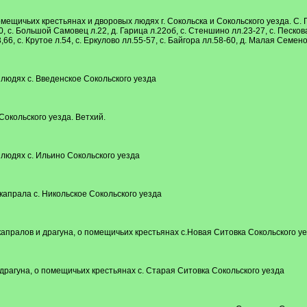
мещичьих крестьянах и дворовых людях г. Сокольска и Сокольского уезда. С. Гряз
, с. Большой Самовец л.22, д. Гарица л.22об, с. Стеншино лл.23-27, с. Пескова
6, с. Крутое л.54, с. Еркулово лл.55-57, с. Байгора лл.58-60, д. Малая Семено
 людях с. Введенское Сокольского уезда
Сокольского уезда. Ветхий.
 людях с. Ильино Сокольского уезда
капрала с. Никольское Сокольского уезда
капралов и драгуна, о помещичьих крестьянах с.Новая Ситовка Сокольского у
 драгуна, о помещичьих крестьянах с. Старая Ситовка Сокольского уезда