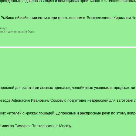
норожденных, о дворовых людях и помещичьих крестьянах с. Стеншино Соколь
 Рыбина об избиении его матери крестьянином с. Воскресенское Кириллом Ч
ылку).
етят и другим польза будет.
дорослей для заготовки лесных припасов, челобитные уездных и городских ж
воеводе Афонасию Ивановичу Сомову о подготовке недорослей для заготовки 
ских жителей о кражах лошадей. Допросные и распросные речи по этому вопр
бурмистра Тимофея Полторыхина в Москву