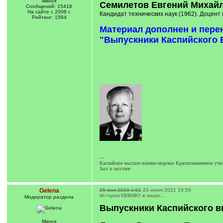
Минск
Семилетов Евгений Михай
Сообщений: 15416
На сайте с 2006 г.
Кандидат технических наук (1962). Доцент
Рейтинг: 1564
Материал дополнен и пере
"Выпускники Каспийского В
---
Каспийское высшее военно-морское Краснознаменном учил
Зых и зыхчане
Gelena
26 мая 2010 1:01
24 июня 2021 19:54
История КВВМКУ в лицах…
Модератор раздела
Выпускники Каспийского в
Минск