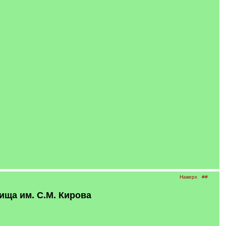
Наверх
##
ща им. С.М. Кирова