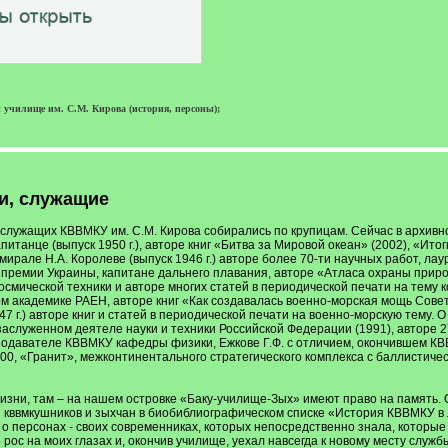
 училище им. С.М. Кирова (история, персоны);
и, служащие
 служащих КВВМКУ им. С.М. Кирова собирались по крупицам. Сейчас в архивн
итанце (выпуск 1950 г.), авторе книг «Битва за Мировой океан» (2002), «Ито
мирале Н.А. Королеве (выпуск 1946 г.) авторе более 70-ти научных работ, ла
й премии Украины, капитане дальнего плавания, авторе «Атласа охраны приро
осмической техники и авторе многих статей в периодической печати на тему ко
ом академике РАЕН, авторе книг «Как создавалась военно-морская мощь Сове
7 г.) авторе книг и статей в периодической печати на военно-морскую тему. О 
аслуженном деятеле науки и техники Российской Федерации (1991), авторе 2
одавателе КВВМКУ кафедры физики, Ежкове Г.Ф. с отличием, окончившем КВВ
00, «Гранит», межконтинентального стратегического комплекса с баллистиче
изни, там – на нашем островке «Баку-училище-Зых» имеют право на память. 
 кввмкушников и зыхчан в биобиблиографическом списке «История КВВМКУ в
 персонах - своих современниках, которых непосредственно знала, которые ж
о рос на моих глазах и, окончив училище, уехал навсегда к новому месту служ