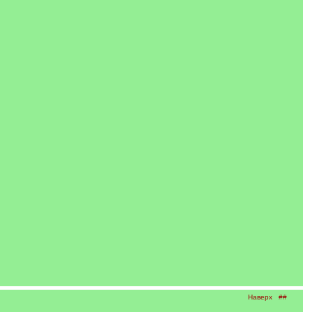
Наверх
##