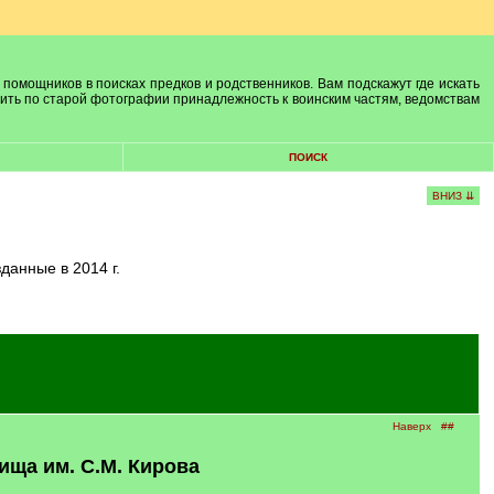
 помощников в поисках предков и родственников. Вам подскажут где искать
лить по старой фотографии принадлежность к воинским частям, ведомствам
ПОИСК
ВНИЗ ⇊
данные в 2014 г.
Наверх
##
ща им. С.М. Кирова