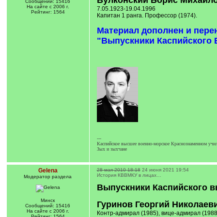
Вулконский Борис Михайл
Сообщений: 15416
На сайте с 2006 г.
7.05.1923-19.04.1996
Рейтинг: 1564
Капитан 1 ранга. Профессор (1974).
Материал дополнен и пере
"Выпускники Каспийского В
---
Каспийское высшее военно-морское Краснознаменном учил
Зых и зыхчане
Gelena
28 мая 2010 18:18
24 июня 2021 19:54
История КВВМКУ в лицах…
Модератор раздела
Выпускники Каспийского в
Минск
Гуринов Георгий Николаев
Сообщений: 15416
На сайте с 2006 г.
Контр-адмирал (1985), вице-адмирал (1988)
Рейтинг: 1564