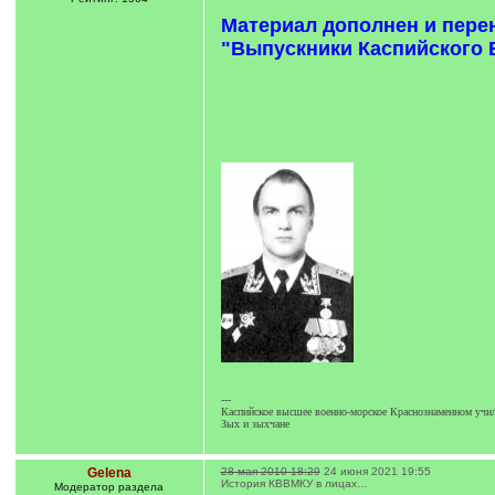
Материал дополнен и пере
"Выпускники Каспийского В
---
Каспийское высшее военно-морское Краснознаменном учил
Зых и зыхчане
Gelena
28 мая 2010 18:29
24 июня 2021 19:55
История КВВМКУ в лицах…
Модератор раздела