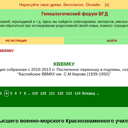
Нарисуйте свое древо. Бесплатно. Онлайн.
[х]
Генеалогический форум ВГД
рией, геральдикой и т.д. Здесь вы найдете собеседников, экспертов, умелых
рхив обратиться при исследовании родословной своей семьи, помогут опреде
РЕГИСТРАЦИЯ
ВОЙТИ
КВВМКУ
КВВМКУ
ия собранная с 2010-2013 гг. Постепенно переношу в подтемы, соз
"Каспийское ВВМКУ им. С.М.Кирова (1939-1992)"
3
4
5
6
7
8
...
119
120
121
122
123
124
Вперед →
ысшего военно-морского Краснознаменного учили