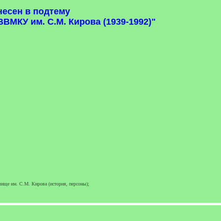
несен в подтему
ВМКУ им. С.М. Кирова (1939-1992)"
ище им. С.М. Кирова (история, персоны);