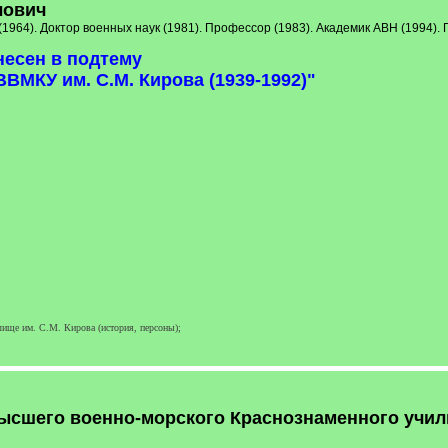
лович
 (1964). Доктор военных наук (1981). Профессор (1983). Академик АВН (1994
несен в подтему
ВМКУ им. С.М. Кирова (1939-1992)"
ище им. С.М. Кирова (история, персоны);
ысшего военно-морского Краснознаменного учили