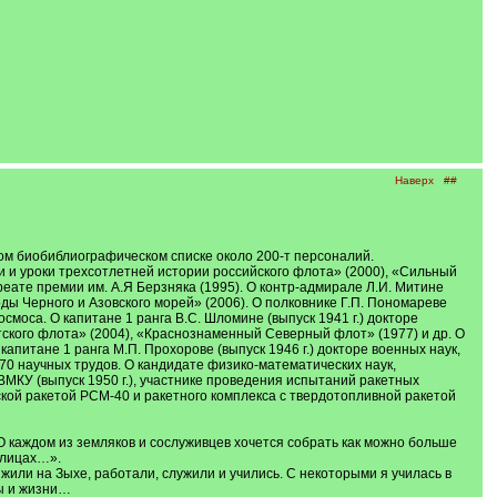
Наверх
##
ом биобиблиографическом списке около 200-т персоналий.
ги и уроки трехсотлетней истории российского флота» (2000), «Сильный
уреате премии им. А.Я Берзняка (1995). О контр-адмирале Л.И. Митине
ды Черного и Азовского морей» (2006). О полковнике Г.П. Пономареве
смоса. О капитане 1 ранга В.С. Шломине (выпуск 1941 г.) докторе
тского флота» (2004), «Краснознаменный Северный флот» (1977) и др. О
капитане 1 ранга М.П. Прохорове (выпуск 1946 г.) докторе военных наук,
70 научных трудов. О кандидате физико-математических наук,
МКУ (выпуск 1950 г.), участнике проведения испытаний ракетных
ской ракетой РСМ-40 и ракетного комплекса с твердотопливной ракетой
О каждом из земляков и сослуживцев хочется собрать как можно больше
 лицах…».
или на Зыхе, работали, служили и учились. С некоторыми я училась в
бы и жизни…