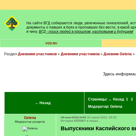
На сайте ВГД собираются люди, увлеченные генеалогией, исто
документы о павших в боях и пропавших без вести, в какой а
и чину.
ВГД - поиск людей в прошлом, настоящем и будущем!
VGD.RU
Раздел
Дневники участников
»
Дневники участников
»
Дневник Gelena
»
Здесь информац
Страницы:
← Назад
1
2
← Назад
Модератор:
Gelena
Gelena
26 мая 2010 0:59
24 июня 2021 19:53
История КВВМКУ в лицах…
Модератор раздела
Выпускники Каспийского в