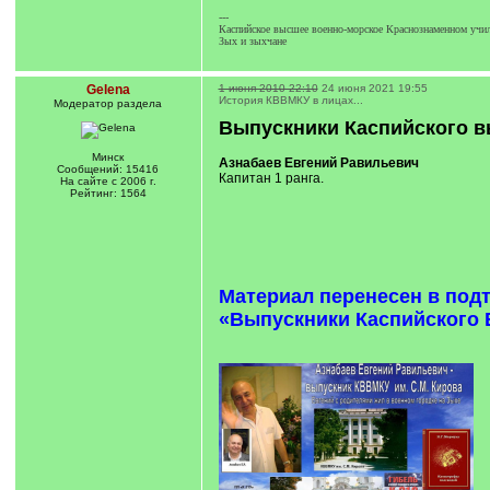
---
Каспийское высшее военно-морское Краснознаменном учил
Зых и зыхчане
Gelena
1 июня 2010 22:10
24 июня 2021 19:55
История КВВМКУ в лицах...
Модератор раздела
Выпускники Каспийского в
Минск
Азнабаев Евгений Равильевич
Сообщений: 15416
Капитан 1 ранга.
На сайте с 2006 г.
Рейтинг: 1564
Материал перенесен в под
«Выпускники Каспийского В