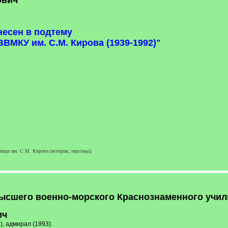
ович
несен в подтему
ВМКУ им. С.М. Кирова (1939-1992)"
ище им. С.М. Кирова (история, персоны);
ысшего военно-морского Краснознаменного учили
ич
, адмирал (1993).