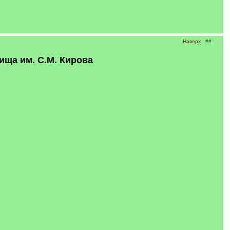
Наверх
##
ща им. С.М. Кирова