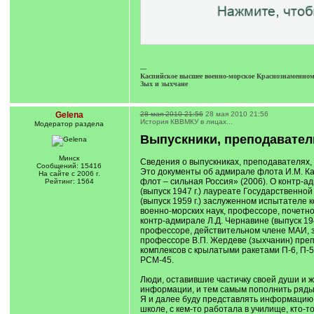
---
Каспийское высшее военно-морское Краснознаменном
Зых и зыхчане
Gelena
28 мая 2010 21:56
28 мая 2010 21:56
История КВВМКУ в лицах...
Модератор раздела
Выпускники, преподавател
Минск
Сведения о выпускниках, преподавателях,
Сообщений: 15416
Это документы об адмирале флота И.М. Кап
На сайте с 2006 г.
флот – сильная Россия» (2006). О контр-ад
Рейтинг: 1564
(выпуск 1947 г.) лауреате Государственно
(выпуск 1959 г.) заслуженном испытателе к
военно-морских наук, профессоре, почетн
контр-адмирале Л.Д. Чернавине (выпуск 194
профессоре, действительном члене МАИ, з
профессоре В.П. Жердеве (зыхчанин) преп
комплексов с крылатыми ракетами П-6, П-5
РСМ-45.
Люди, оставившие частичку своей души и ж
информации, и тем самым пополнить ряды
Я и далее буду представлять информацию о
школе, с кем-то работала в училище, кто-т