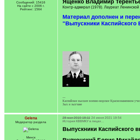
Ященко Владимир Теренть
Сообщений: 15416
На сайте с 2006 г.
Контр-адмирал (1978). Лауреат Ленинской 
Рейтинг: 1564
Материал дополнен и пере
"Выпускники Каспийского В
---
Каспийское высшее военно-морское Краснознаменном учил
Зых и зыхчане
Gelena
28 мая 2010 18:11
24 июня 2021 19:54
История КВВМКУ в лицах…
Модератор раздела
Выпускники Каспийского в
Минск