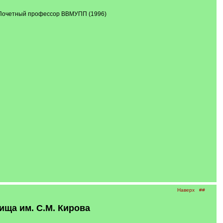
). Почетный профессор ВВМУПП (1996)
Наверх
##
ща им. С.М. Кирова