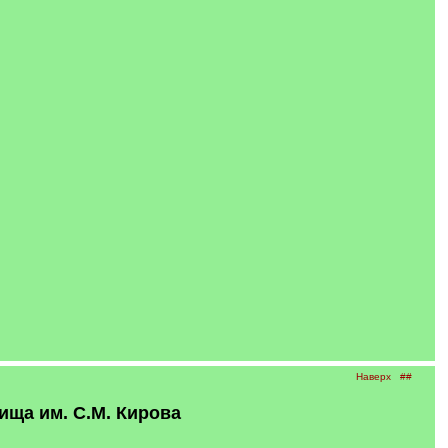
Наверх
##
ща им. С.М. Кирова