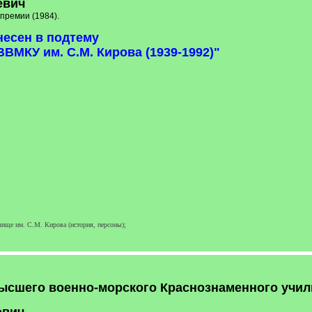
евич
премии (1984).
несен в подтему
ВМКУ им. С.М. Кирова (1939-1992)"
ище им. С.М. Кирова (история, персоны);
ысшего военно-морского Краснознаменного учили