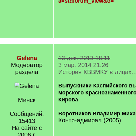
a=stdforum_view&o=
Gelena
13 дек. 2013 18:11
Модератор
3 мар. 2014 21:26
раздела
История КВВМКУ в лицах..
Выпускники Каспийского вы
морского Краснознаменного
Минск
Кирова
Сообщений:
Воротников Владимир Миха
Контр-адмирал (2005)
15413
На сайте с
2006 г.