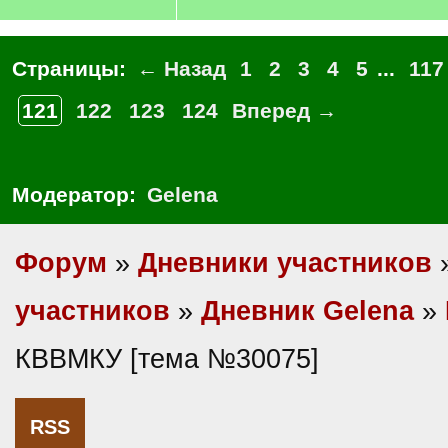
Страницы:
← Назад
1
2
3
4
5
...
117
121
122
123
124
Вперед →
Модератор:
Gelena
Форум
»
Дневники участников
участников
»
Дневник Gelena
»
КВВМКУ [тема №30075]
RSS