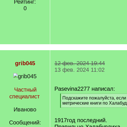
Рейтинг:
0
grib045
12 фев. 2024 19:44
13 фев. 2024 11:02
Pasevina2277 написал:
Частный
специалист
[
Подскажите пожалуйста, если 
q
метрические книги по Халабуд
]
[
Иваново
/
q
1917год последний.
Сообщений:
]
Правильно-Халабурдиха.