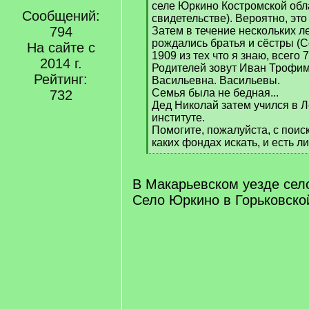
селе Юркино Костромской обла
Сообщений:
свидетельстве). Вероятно, эт
794
Затем в течение нескольких ле
рождались братья и сёстры (С
На сайте с
1909 из тех что я знаю, всего 7
2014 г.
Родителей зовут Иван Трофим
Рейтинг:
Васильевна. Васильевы.
Семья была не бедная...
732
Дед Николай затем учился в 
институте.
Помогите, пожалуйста, с поис
каких фондах искать, и есть 
[
/
q
В Макарьевском уезде сел
]
Село Юркино в Горьковско