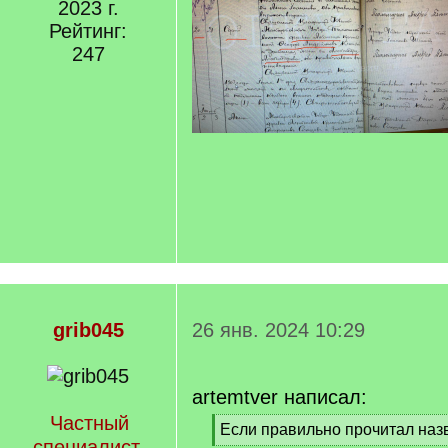
2023 г.
Рейтинг:
247
grib045
26 янв. 2024 10:29
artemtver написал:
Частный
[
Если правильно прочитал наз
специалист
q
[