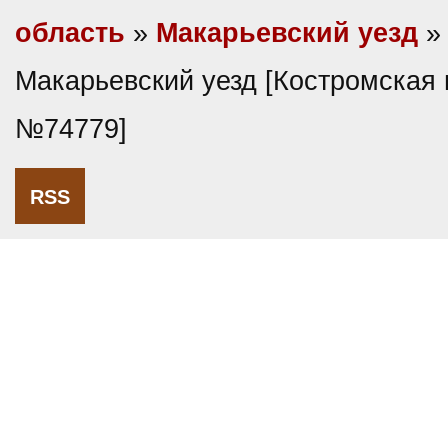
область
»
Макарьевский уезд
»
Макарьевский уезд [Костромская г
№74779]
RSS