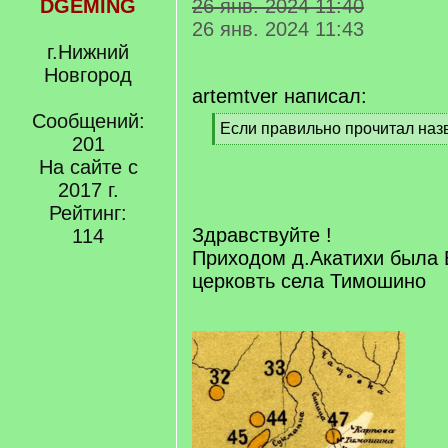
DGEMING
26 янв. 2024 11:40
26 янв. 2024 11:43
г.Нижний
Новгород
artemtver написал:
Сообщений:
[
Если правильно прочитал наз
201
q
[
]
На сайте с
/
q
2017 г.
]
Рейтинг:
Здравствуйте !
114
Приходом д.Акатихи была 
церковть села Тимошино