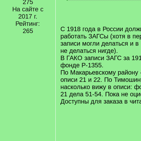
]
275
[
/
На сайте с
q
2017 г.
]
Рейтинг:
С 1918 года в России дол
265
работать ЗАГСы (хотя в п
записи могли делаться и в
не делаться нигде).
В ГАКО записи ЗАГС за 191
фонде Р-1355.
По Макарьевскому району 
описи 21 и 22. По Тимошин
насколько вижу в описи: ф
21 дела 51-54. Пока не оц
Доступны для заказа в чи