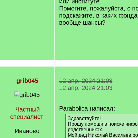
или институте.
Помогите, пожалуйста, с п
подскажите, в каких фондах
вообще шансы?
grib045
12 апр. 2024 21:03
12 апр. 2024 21:03
Parabolica написал:
Частный
специалист
[
Здравствуйте!
q
Прошу помощи в поиске инфо
]
родственниках.
Иваново
Мой дед Николай Васильев род