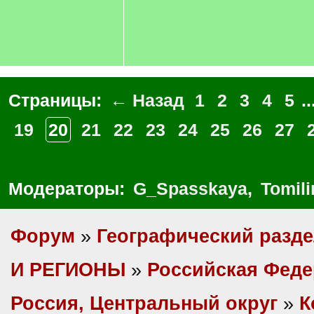
Страницы:
← Назад
1
2
3
4
5
..
19
20
21
22
23
24
25
26
27
Модераторы:
G_Spasskaya
,
Tomili
Форум
»
Географический разд
И РЕГИОНЫ
»
Российская Фед
Россия, Центральный округ
»
К