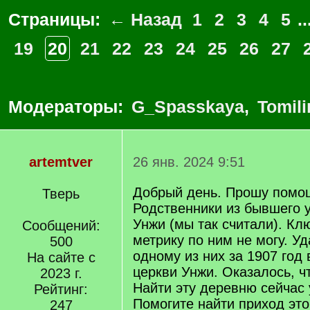
Страницы:
← Назад
1
2
3
4
5
..
19
20
21
22
23
24
25
26
27
Модераторы:
G_Spasskaya
,
Tomili
artemtver
26 янв. 2024 9:51
Добрый день. Прошу помо
Тверь
Родственники из бывшего у
Унжи (мы так считали). Кл
Сообщений:
метрику по ним не могу. У
500
одному из них за 1907 год
На сайте с
церкви Унжи. Оказалось, чт
2023 г.
Найти эту деревню сейчас 
Рейтинг:
Помогите найти приход это
247