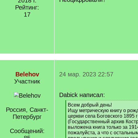
2018 г.
Рейтинг:
17
Belehov
24 мар. 2023 22:57
Участник
Dabick написал:
[
Всем добрый день!
Россия, Санкт-
q
Ищу метрическую книгу о рож
]
Петербург
церкви села Боговского 1895 
(Государственный архив Кост
выложена книга только за 191
Сообщений:
пожалуйста, а что с остальны