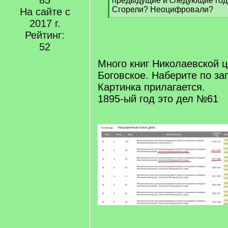
85
предыдущие и следующие года
Сгорели? Неоцифровали?
На сайте с
[
2017 г.
/
Рейтинг:
q
52
]
Много книг Николаевской ц
Боговское. Наберите по за
Картинка прилагается.
1895-ый год это дел №61