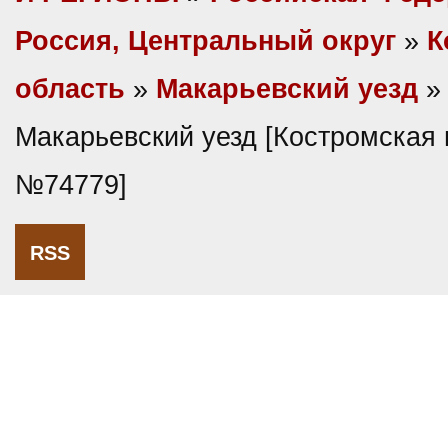
Россия, Центральный округ
»
К
область
»
Макарьевский уезд
»
Макарьевский уезд [Костромская г
№74779]
RSS