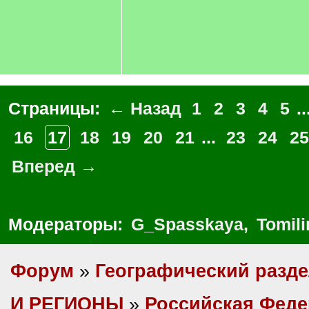
Страницы:
← Назад
1
2
3
4
5
..
16
17
18
19
20
21
...
23
24
25
Вперед →
Модераторы:
G_Spasskaya
,
Tomili
Форум
»
Географический разд
И РЕГИОНЫ
»
Российская Фед