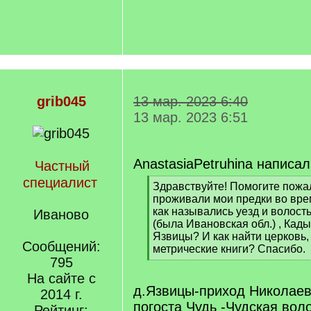
grib045
13 мар. 2023 6:40
13 мар. 2023 6:51
AnastasiaPetruhina написал
Частный
специалист
[
Здравствуйте! Помогите пожа
q
проживали мои предки во вре
]
как назывались уезд и волост
Иваново
(была Ивановская обл.) , Кад
Язвицы? И как найти церковь,
Сообщений:
метрические книги? Спасибо.
795
[
/
На сайте с
q
д.Язвицы-приход Николаев
2014 г.
]
погоста Чудь -Чудская вол
Рейтинг: