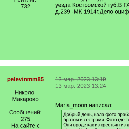
уезда Костромской губ.В Г
732
д.239 -МК 1914г.Дело оци
pelevinmm85
13 мар. 2023 13:19
13 мар. 2023 13:24
Николо-
Макарово
Maria_moon написал:
Сообщений:
[
Добрый день, нала фото праба
275
q
братом и сестрами. Фото где т
]
На сайте с
Они вроде как из крестьян из