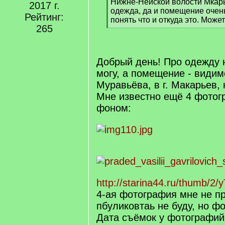
Нижне-Нейской волости Мкарь
2017 г.
одежда, да и помещение очень
Рейтинг:
понять что и откуда это. Может
265
[
/
q
]
Добрый день! Про одежду н
могу, а помещение - видим
Муравьёва, в г. Макарьев, 
Мне известно ещё 4 фотог
фоном:
http://starina44.ru/thumb/2/y
4-ая фотография мне не п
пбуликовтаь не буду, но фо
Дата съёмок у фотографий