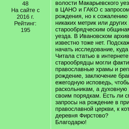
волости Макарьевского уе
48
в ЦАНО и ГАКО с запросом
На сайте с
рождения, но к сожалению 
2016 г.
никаких метрик или других
Рейтинг:
старообрядческим община
195
уезда. В Ивановском архи
известно тоже нет. Подска
начать исследование, куда
Читала статью в интернете
старообрядцы могли факти
православные храмы и рег
рождение, заключение брак
ежегодную исповедь, чтобы
раскольникам, а духовную 
своим порядкам. Есть ли 
запросы на рождение в пр
православной церкви, к ко
деревня Фирстово?
Благодарю!