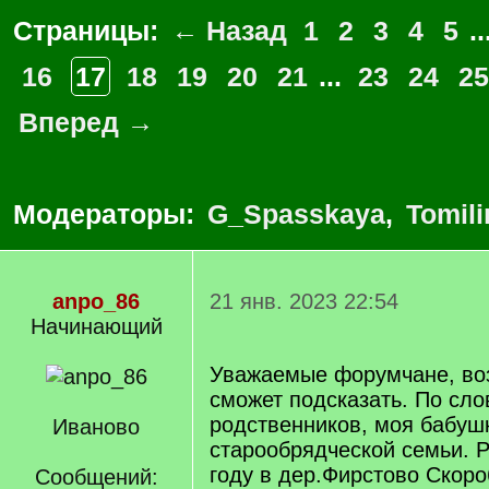
Страницы:
← Назад
1
2
3
4
5
..
16
17
18
19
20
21
...
23
24
25
Вперед →
Модераторы:
G_Spasskaya
,
Tomili
anpo_86
21 янв. 2023 22:54
Начинающий
Уважаемые форумчане, воз
сможет подсказать. По сл
родственников, моя бабуш
Иваново
старообрядческой семьи. 
году в дер.Фирстово Скоро
Сообщений: