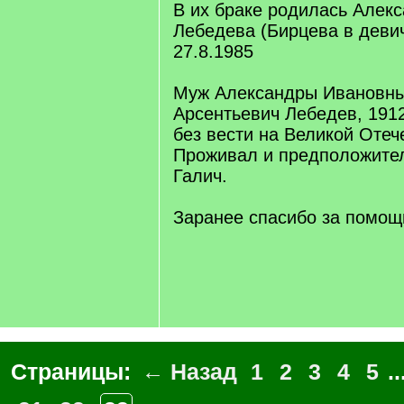
В их браке родилась Алек
Лебедева (Бирцева в девич
27.8.1985
Муж Александры Ивановны
Арсентьевич Лебедев, 191
без вести на Великой Отеч
Проживал и предположите
Галич.
Заранее спасибо за помощ
Страницы:
← Назад
1
2
3
4
5
..