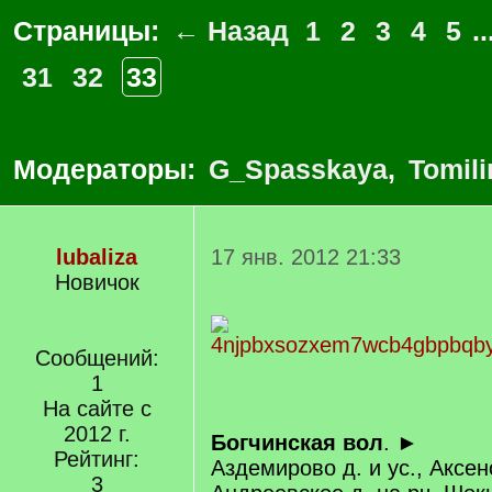
Страницы:
← Назад
1
2
3
4
5
..
31
32
33
Модераторы:
G_Spasskaya
,
Tomili
lubaliza
17 янв. 2012 21:33
Новичок
Сообщений:
1
На сайте с
2012 г.
Богчинская вол
. ►
Рейтинг:
Аздемирово д. и ус., Аксен
3