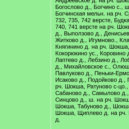
Андреевское д. на рч. Шок
Богослово д., Богчино с., 
Богчинская мельн. на рч. 
732, 735, 742 версте, Будка
740, 741 версте на рч. Шо
д., Выползово д., Денисьев
Житково д., Игумново., Кла
Княгинино д. на рч. Шокша,
Кокорюкино ус., Коровино д
Лаптево д., Лебзино д., Л
д., Михайловское с., Олю
Павлуково д., Пеньки-Ермо
Исаково д., Подойково д.,
рч. Шокша, Ратуново с-цо., 
Сабаново д., Самылово д.,
Синцово д., ш. на рч. Шокш
Шокша, Табуново д., Шокша 
Шокша, Щиплево д. на рч.
д.