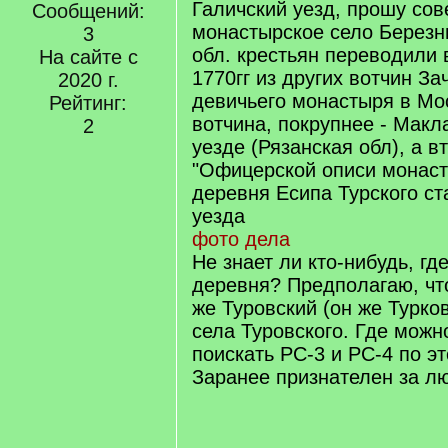
Галичский уезд, прошу сов
Сообщений:
монастырское село Березн
3
обл. крестьян переводили 
На сайте с
1770гг из других вотчин За
2020 г.
девичьего монастыря в Мо
Рейтинг:
вотчина, покрупнее - Макл
2
уезде (Рязанская обл), а вт
"Офицерской описи монаст
деревня Есипа Турского ст
уезда
фото дела
Не знает ли кто-нибудь, гд
деревня? Предполагаю, что
же Туровский (он же Турков
села Туровского. Где можн
поискать РС-3 и РС-4 по э
Заранее признателен за л