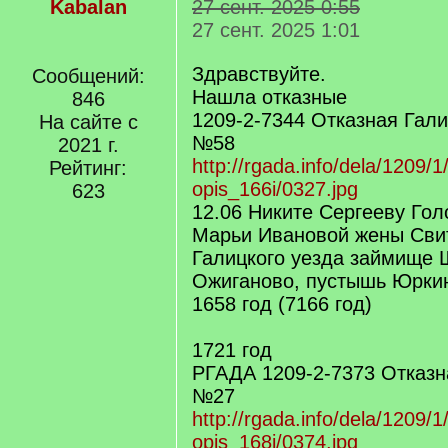
Kabalan
27 сент. 2025 0:55
27 сент. 2025 1:01
Здравствуйте.
Сообщений:
Нашла отказные
846
1209-2-7344 Отказная Гали
На сайте с
№58
2021 г.
http://rgada.info/dela/1209/1
Рейтинг:
opis_166i/0327.jpg
623
12.06 Никите Сергееву Го
Марьи Ивановой жены Сви
Галицкого уезда займище 
Ожиганово, пустышь Юркин
1658 год (7166 год)
1721 год
РГАДА 1209-2-7373 Отказн
№27
http://rgada.info/dela/1209/1
opis_168i/0374.jpg