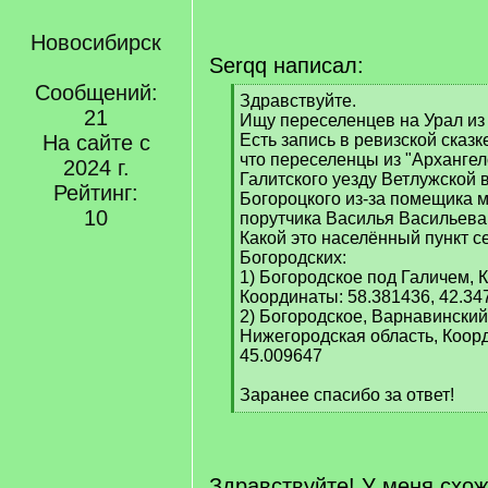
Новосибирск
Serqq написал:
Сообщений:
[
Здравствуйте.
21
q
Ищу переселенцев на Урал из 
]
На сайте с
Есть запись в ревизской сказк
что переселенцы из "Арханге
2024 г.
Галитского уезду Ветлужской 
Рейтинг:
Богороцкого из-за помещика 
10
порутчика Василья Васильев
Какой это населённый пункт с
Богородских:
1) Богородское под Галичем, 
Координаты: 58.381436, 42.34
2) Богородское, Варнавинский
Нижегородская область, Коорд
45.009647
Заранее спасибо за ответ!
[
/
q
]
Здравствуйте! У меня схож