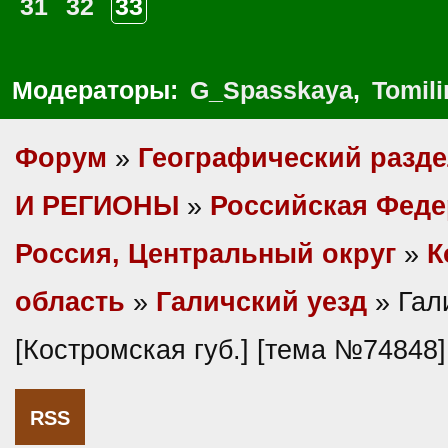
31
32
33
Модераторы:
G_Spasskaya
,
Tomili
Форум
»
Географический разд
И РЕГИОНЫ
»
Российская Фед
Россия, Центральный округ
»
К
область
»
Галичский уезд
» Гал
[Костромская губ.] [тема №74848]
RSS