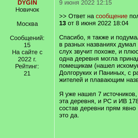
DYGIN
9 июня 2022 12:15
Новичок
>> Ответ на
сообщение
по
13
от 8 июня 2022 18:04
Москва
Спасибо, я также и подума
Сообщений:
в разных названиях думал и
15
слух звучит похоже, и плю
На сайте с
одна деревня могла прина
2022 г.
помещикам (нашел искому
Рейтинг:
Долгоруких и Паниных, с 
21
жителей и плавающим наз
Я уже нашел 7 источников,
эта деревня, и РС и ИВ 178
состав деревни прям явно
это да.