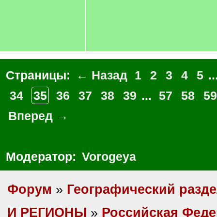
Страницы:
← Назад
1
2
3
4
5
..
34
35
36
37
38
39
...
57
58
59
Вперед →
Модератор:
Vorogeya
Форум
»
Географический разд
И РЕГИОНЫ
»
Российская Фед