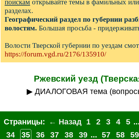
поискам
открывайте темы в фамильных или
разделах.
Географический раздел по губернии разб
волостям.
Большая просьба - придерживать
Волости Тверской губернии по уездам смот
https://forum.vgd.ru/2176/135910/
Ржевский уезд (Тверская
▶ ДИАЛОГОВАЯ тема (вопрос
Страницы:
← Назад
1
2
3
4
5
..
34
35
36
37
38
39
...
57
58
59