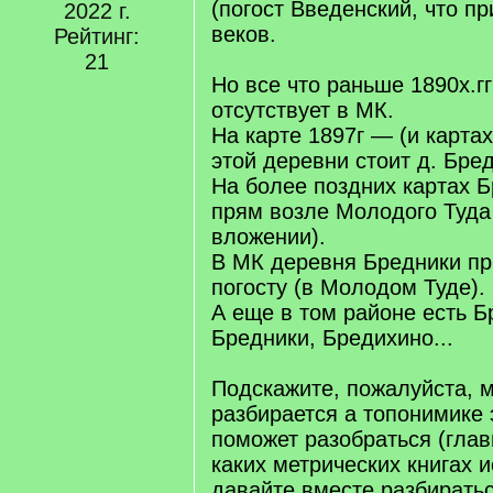
(погост Введенский, что пр
2022 г.
веков.
Рейтинг:
21
Но все что раньше 1890х.г
отсутствует в МК.
На карте 1897г — (и картах
этой деревни стоит д. Бре
На более поздних картах Б
прям возле Молодого Туда 
вложении).
В МК деревня Бредники пр
погосту (в Молодом Туде).
А еще в том районе есть Б
Бредники, Бредихино...
Подскажите, пожалуйста, м
разбирается а топонимике 
поможет разобраться (глав
каких метрических книгах и
давайте вместе разбирать