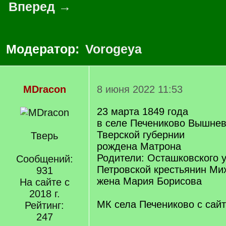
Вперед →
Модератор:
Vorogeya
MDracon
8 июня 2022 11:53
23 марта 1849 года
в селе Печениково Вышнев
Тверской губернии
Тверь
рождена Матрона
Родители: Осташковского 
Сообщений:
Петровской крестьянин Мих
931
жена Мария Борисова
На сайте с
2018 г.
МК села Печениково с сай
Рейтинг:
247