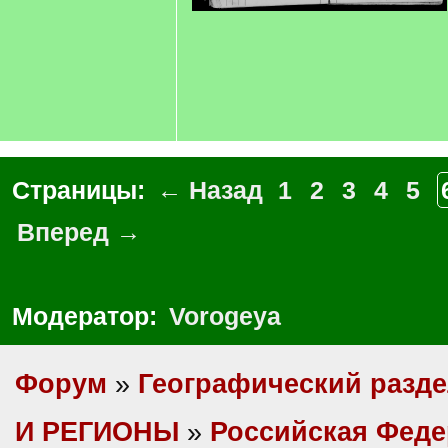
Страницы:
← Назад
1
2
3
4
5
Вперед →
Модератор:
Vorogeya
Форум
»
Географический разд
И РЕГИОНЫ
»
Российская Фед