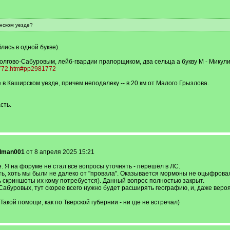
нском уезде?
лись в одной букве).
Долгово-Сабуровым, лейб-гвардии прапорщиком, два сельца а букву М - Микул
81772.htm#pp2981772
в Каширском уезде, причем неподалеку -- в 20 км от Малого Грызлова.
сть.
dman001
от 8 апреля 2025 15:21
. Я на форуме не стал все вопросы уточнять - перешёл в ЛС.
ть, хоть мы были не далеко от "провала". Оказывается мормоны не оцыфровали
ть скриншоты их кому потребуется). Данный вопрос полностью закрыт.
Сабуровых, тут скорее всего нужно будет расширять географию, и, даже веро
кой помощи, как по Тверской губернии - ни где не встречал)