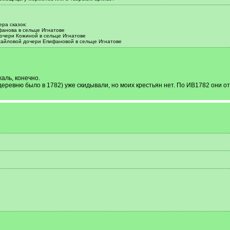
ра сказок:
фанова в сельце Игнатове
очери Кожиной в сельце Игнатове
хайловой дочери Епифановой в сельце Игнатове
аль, конечно.
деревню было в 1782) уже скидывали, но моих крестьян нет. По ИВ1782 они о