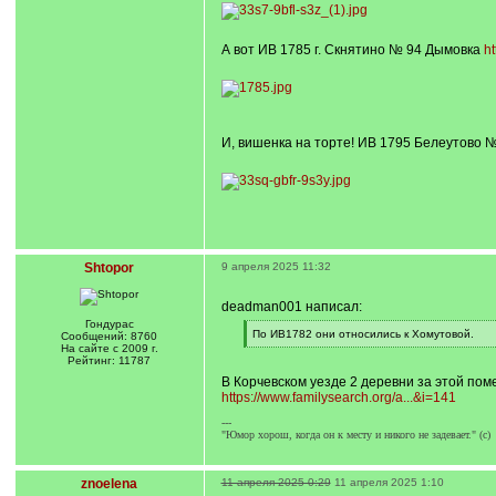
А вот ИВ 1785 г. Скнятино № 94 Дымовка
ht
И, вишенка на торте! ИВ 1795 Белеутово 
Shtopor
9 апреля 2025 11:32
deadman001 написал:
Гондурас
[
По ИВ1782 они относились к Хомутовой.
Сообщений: 8760
q
[
На сайте с 2009 г.
]
/
Рейтинг: 11787
q
В Корчевском уезде 2 деревни за этой по
]
https://www.familysearch.org/a...&i=141
---
"Юмор хорош, когда он к месту и никого не задевает." (с)
znoelena
11 апреля 2025 0:29
11 апреля 2025 1:10