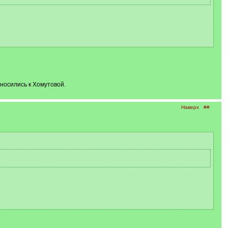
тносились к Хомутовой.
Наверх
##