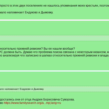
, просто в этих двух поселениях не нашлось упоминания моих крестьян, поэто
мало напоминает Ендуково и Дымовку.
относительно прежней ревизии? Вы ее нашли вообще?
С должна быть. Думаю что проблема поиска связана с некоторым нюансом, к
о анализируя что записано в шапках относительно прежней ревизии и владе
ало напоминает Ендуково и Дымовку.
о достались они от отца Андрея Борисовича Суворова.
ово
https://www.familysearch.org/a...mp;lang=ru