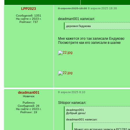
LPP2023
8 апреля 2025 18:36
8 апреля 2025 18:38
Сообщений: 1351
deadman001 написал:
На сайте с 2023 г.
Рейтинг: 737
[
деревня Гидукова
q
[
]
/
q
Мне кажется это так записали Ендуково
]
Посмотрите как его записали в шапке
deadman001
9 апреля 2025 8:10
Новичок
Shtopor написал:
Рыбинск
Сообщений: 26
На сайте с 2023 г.
[
deadman001
Рейтинг: 19
q
Добрый день!
]
deadman001 написал:
[
q
Может кто встречал записи в РС1782 