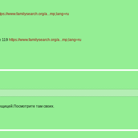
tps://www.familysearch.org/a...mp;lang=ru
№ 119
https://www.familysearch.org/a...mp;lang=ru
мещицей.Посмотрите там своих.