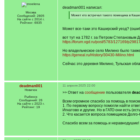
deadman001 написал:
Москва
[
Может кто встречал такого помещика в Каши
Сообщений: 2805
q
[
На сайте с 2014 г.
]
/
Рейтинг: 6935
q
Может все-таки это Каширский уезд? (ошиб
]
вот тут на 1782 г. за Петром Степановым 
https://forum.vgd.ru/post/5783/127169/p29
Но владельческое село Милино было также 
https://geneal.ru/History/30430-Milino.html
Сейчас это деревня Милино, Тульская обла
deadman001
11 апреля 2025 22:00
Новичок
>> Ответ на
сообщение
пользователя
dea
Рыбинск
Сообщений: 26
Всем огромное спасибо за помощь в поиске
На сайте с 2023 г.
1. По первому вопросу помогли найти отве
Рейтинг: 19
Игнатово и другие. Но в ГАТО они есть (ес
2. Что касается вопроса помещиков Долго-
Спасибо всем за помощь и неравнодушие! Та