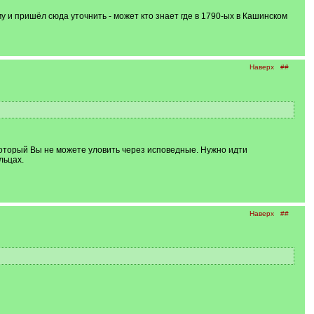
му и пришёл сюда уточнить - может кто знает где в 1790-ых в Кашинском
Наверх
##
оторый Вы не можете уловить через исповедные. Нужно идти
льцах.
Наверх
##