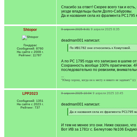
Спасибо за ответ! Скорее всего так и есть
уезде владельцы были Долго-Сабуровы.
Да и названия села из фрагмента РС1795 
Shtopor
9 апреля 2025 8:31
9 апреля 2025 8:35
deadman001 написал:
Гондурас
[
По ИВ1782 они относились к Хомутовой.
Сообщений: 8760
q
[
На сайте с 2009 г.
]
/
Рейтинг: 11787
q
А по РС 1795 года что записано в шапке 
]
Сохранность вообще 100% практически. 4Р
последовательно по ревизиям, внимательн
---
"Юмор хорош, когда он к месту и никого не задевает." (с)
LPP2023
9 апреля 2025 10:04
9 апреля 2025 10:45
Сообщений: 1351
deadman001 написал:
На сайте с 2023 г.
Рейтинг: 737
[
Да и названия села из фрагмента РС1795 м
q
[
]
/
q
И тем не менее это они. Ниже сказано, чт
]
Вот ИВ за 1781г с. Белеутово №106 Ендук