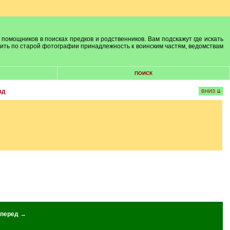
 помощников в поисках предков и родственников. Вам подскажут где искать
лить по старой фотографии принадлежность к воинским частям, ведомствам
ПОИСК
зд
ВНИЗ ⇊
перед →