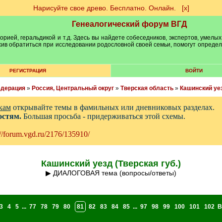
Нарисуйте свое древо. Бесплатно. Онлайн.
[х]
Генеалогический форум ВГД
рией, геральдикой и т.д. Здесь вы найдете собеседников, экспертов, умелых
рхив обратиться при исследовании родословной своей семьи, помогут опреде
РЕГИСТРАЦИЯ
ВОЙТИ
едерация
»
Россия, Центральный округ
»
Тверская область
»
Кашинский уе
кам
открывайте темы в фамильных или дневниковых разделах.
остям.
Большая просьба - придерживаться этой схемы.
://forum.vgd.ru/2176/135910/
Кашинский уезд (Тверская губ.)
▶ ДИАЛОГОВАЯ тема (вопросы/ответы)
3
4
5
...
77
78
79
80
81
82
83
84
85
...
97
98
99
100
101
102
В