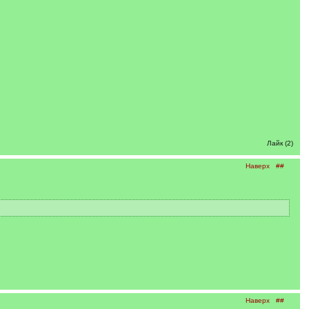
Лайк (2)
Наверх
##
Наверх
##