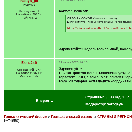
nastya_po
31 мая 2025 23:12
Новичок
bobzver написал:
Сообщений: 1
На сайте с 2025 г.
Рейтинг: 2
[
СЕЛО ВЫСОКОЕ Кашинского уезда
q
Если кому-то нужны материалы, готов подел
]
https://rutube.ru/video/ff2317cc5de488ec931f
[
/
q
]
Здравствуйте! Поделитесь со мной, пожал
Elena246
22 июня 2025 16:10
Здравствуйте.
Сообщений: 277
Поиски привели меня в Кашинский уезд. Ищ
На сайте с 2021 г.
Рейтинг: 147
картотеке ГАТО, а там она относится к Кор
Буду благодарна, если дадите координаты 
Страницы:
← Назад
1
2
Вперед →
Модератор:
Vorogeya
Генеалогический форум
»
Географический раздел
»
СТРАНЫ И РЕГИО
№74859]