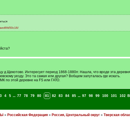
иться
eaed6fd50c16/
уйста?
у д.Щекотово. Интересует период 1868-1880гг. Нашла, что вроде эта деревн
чевскому уезду. Это та самая или другая? Вобщем запуталась где искать.
МК по этой деревне на FS или ГАТО.
3
4
5
...
77
78
79
80
81
82
83
84
85
...
97
98
99
100
101
102
В
НЫ
»
Российская Федерация
»
Россия, Центральный округ
»
Тверская обла