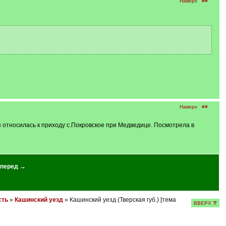
Наверх
##
Наверх
##
я относилась к приходу с.Покровское при Медведице. Посмотрела в
перед →
сть
»
Кашинский уезд
» Кашинский уезд (Тверская губ.) [тема
ВВЕРХ ⇈