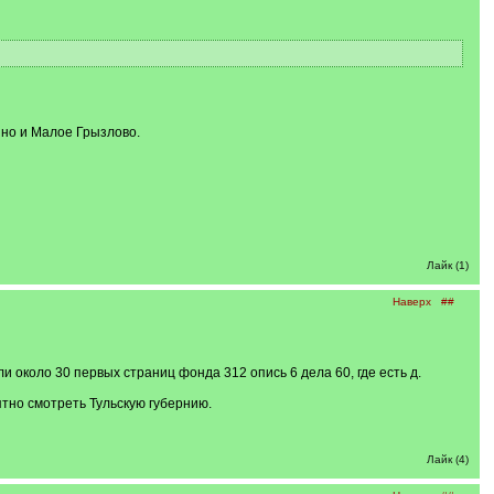
ино и Малое Грызлово.
Лайк (1)
Наверх
##
 около 30 первых страниц фонда 312 опись 6 дела 60, где есть д.
ятно смотреть Тульскую губернию.
Лайк (4)