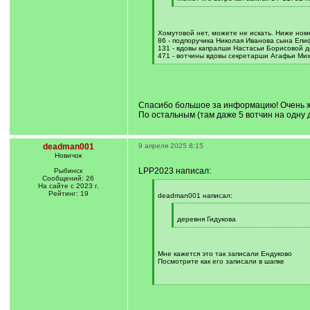
]
[
/
q
]
Хомутовой нет, можете не искать. Ниже номе
86 - подпоручика Николая Иванова сына Епи
131 - вдовы капралши Настасьи Борисовой д
471 - вотчины вдовы секретарши Агафьи Ми
[
/
q
]
Спасибо большое за информацию! Очень ж
По остальным (там даже 5 вотчин на одну 
deadman001
9 апреля 2025 8:15
Новичок
LPP2023 написал:
Рыбинск
Сообщений: 26
На сайте с 2023 г.
[
Рейтинг: 19
q
deadman001 написал:
]
[
q
деревня Гидукова
]
[
/
q
]
Мне кажется это так записали Ендуково
Посмотрите как его записали в шапке
[
/
q
]