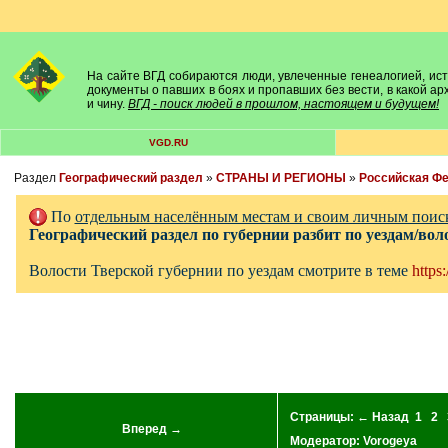
На сайте ВГД собираются люди, увлеченные генеалогией, исто
документы о павших в боях и пропавших без вести, в какой а
и чину.
ВГД - поиск людей в прошлом, настоящем и будущем!
VGD.RU
Раздел
Географический раздел
»
СТРАНЫ И РЕГИОНЫ
»
Российская Ф
По
отдельным населённым местам и своим личным поис
Географический раздел по губернии разбит по уездам/вол
Волости Тверской губернии по уездам смотрите в теме
https
Страницы:
← Назад
1
2
Вперед →
Модератор:
Vorogeya