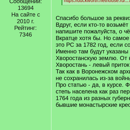
]
Сообщений:
https://duckworth.nethouse.ru/..
[
13694
/
На сайте с
q
Спасибо большое за рекви
2010 г.
]
Вдруг, если кто-то возьмёт
Рейтинг:
напишите пожалуйста, о чё
7346
Вкратце хотя бы. Но самое
это РС за 1782 год, если с
Именно там будут указаны
Хворостанскую землю. От 
Хворостань - левый приток
Так как в Воронежском арх
не сохранилась из-за войн
Про статью - да, в курсе. 
степь населена как раз пе
1764 года из разных губерн
бывшие монастырские крес