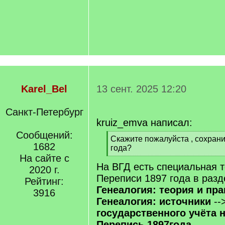
Karel_Bel
13 сент. 2025 12:20
Санкт-Петербург
kruiz_emva написал:
Сообщений:
[
Скажите пожалуйста , сохрани
1682
q
года?
]
На сайте с
[
На ВГД есть специальная 
/
2020 г.
q
Переписи 1897 года в разд
Рейтинг:
]
Генеалогия: теория и пра
3916
Генеалогия: источники
--
государственного учёта 
Перепись 1897года