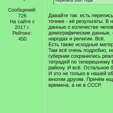
перепись 1897 года
q
[
]
Сообщений:
/
q
Давайте так: есть перепись
726
]
точнее - её результаты. В 
На сайте с
данные о количестве челов
2017 г.
демографические данные, 
Рейтинг:
народах и религии. Всё.
450
Есть также исходные мате
Там всё очень подробно, н
губернии сохранились реа
тетрадей по теперешнему 
району. И всё. Остальное 
И это не только в нашей об
многим другим. Причём ещ
времена, а не в СССР.