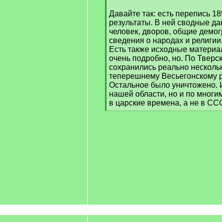
q
Давайте так: есть перепись 189
]
результаты. В ней сводные да
человек, дворов, общие демо
сведения о народах и религии.
Есть также исходные материа
очень подробно, но. По Тверс
сохранились реально нескольк
теперешнему Весьегонскому р
Остальное было уничтожено. И
нашей области, но и по многи
в царские времена, а не в СС
[
/
q
]