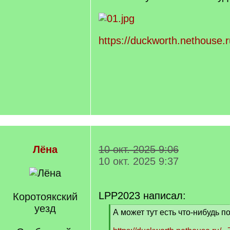
]
https://duckworth.nethouse.r
Лёна
10 окт. 2025 9:06
10 окт. 2025 9:37
LPP2023 написал:
Коротоякский
уезд
[
А может тут есть что-нибудь по
q