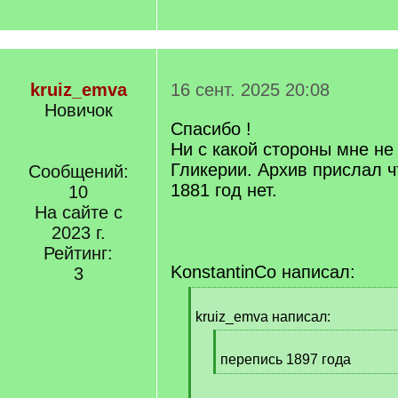
kruiz_emva
16 сент. 2025 20:08
Новичок
Спасибо !
Ни с какой стороны мне не
Гликерии. Архив прислал ч
Сообщений:
1881 год нет.
10
На сайте с
2023 г.
Рейтинг:
KonstantinCo написал:
3
[
q
kruiz_emva написал:
]
[
q
перепись 1897 года
]
[
/