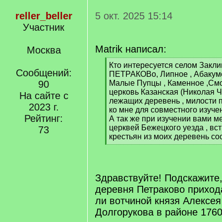
reller_beller
5 окт. 2025 15:14
Участник
Matrik написал:
Москва
[
Кто интересуется селом Заклин
Сообщений:
q
ПЕТРАКОВо, Липное , Абакумо
]
90
Малые Пупцы , Каменное ,Смо
церковь Казанская (Николая Ч
На сайте с
лежащих деревень , милости 
2023 г.
ко мне для совместного изуче
Рейтинг:
А так же при изучении вами м
церквей Бежецкого уезда , вс
73
крестьян из моих деревень со
[
/
q
]
Здравствуйте! Подскажите,
деревня Петраково приход
ли вотчиной князя Алексе
Долгорукова в районе 1760