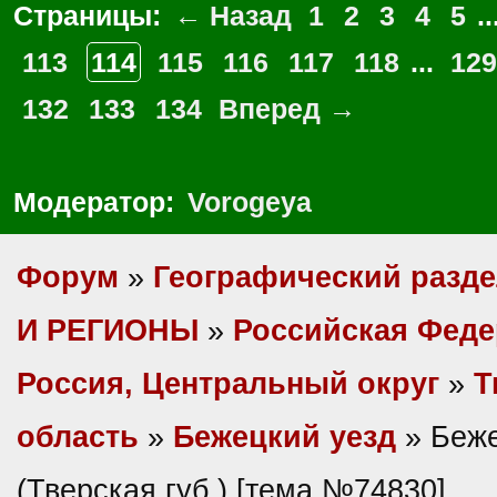
Страницы:
← Назад
1
2
3
4
5
..
113
114
115
116
117
118
...
129
132
133
134
Вперед →
Модератор:
Vorogeya
Форум
»
Географический разд
И РЕГИОНЫ
»
Российская Фед
Россия, Центральный округ
»
Т
область
»
Бежецкий уезд
» Беже
(Тверская губ.) [тема №74830]