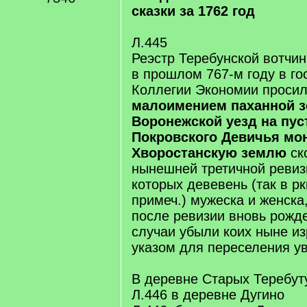
сказки за 1762 год
Л.445
Реэстр Теребунской вотчин
в прошлом 767-м году в го
Коллегии Экономии проси
малоимением паханной з
Воронежской уезд на пу
Покровского Девичья мо
Хворостанскую землю
ск
нынешней третичной ревиз
которых девевень (так в рк
примеч.) мужеска и женска,
после ревизии вновь рожд
случаи убыли коих ныне и
указом для переселения ув
В деревне Старых Теребут
Л.446 в деревне Дугино