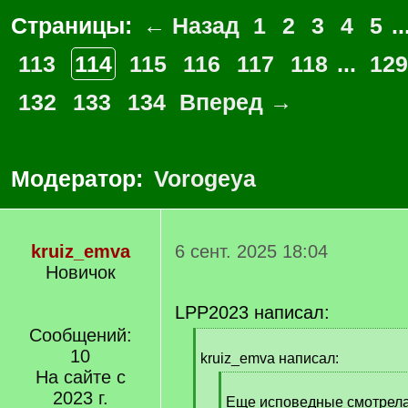
Страницы:
← Назад
1
2
3
4
5
..
113
114
115
116
117
118
...
129
132
133
134
Вперед →
Модератор:
Vorogeya
kruiz_emva
6 сент. 2025 18:04
Новичок
LPP2023 написал:
Сообщений:
[
10
q
kruiz_emva написал:
]
На сайте с
[
2023 г.
q
Еще исповедные смотрела