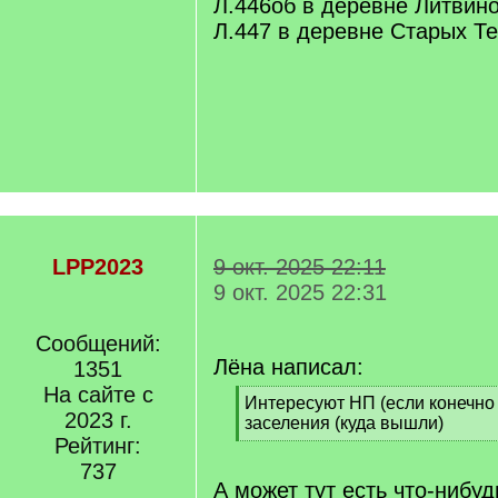
Л.446об в деревне Литвин
Л.447 в деревне Старых Т
LPP2023
9 окт. 2025 22:11
9 окт. 2025 22:31
Сообщений:
Лёна написал:
1351
На сайте с
[
Интересуют НП (если конечно 
2023 г.
q
заселения (куда вышли)
]
Рейтинг:
[
/
737
q
А может тут есть что-нибуд