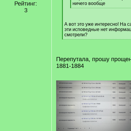
Рейтинг:
]
ничего вообще
[
3
/
q
А вот это уже интересно! На 
]
эти исповедные нет информаци
смотрели?
[
/
q
]
Перепутала, прошу проще
1881-1884