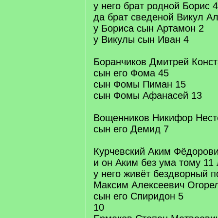
у него брат родной Борис 
да брат сведеной Викул А
у Бориса сын Артамон 2
у Викулы сын Иван 4
Боранчиков Дмитрей Конст
сын его Фома 45
сын Фомы Пиман 15
сын Фомы Афанасей 13
Вощенников Никифор Нест
сын его Демид 7
Курчевский Аким Фёдорови
и он Аким без ума тому 11 
у него живёт бездворный п
Максим Алексеевич Огоре
сын его Спиридон 5
10