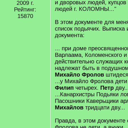
и дворовых людей, купцов 
2009 г.
людей г. КОЛОМНЫ..."
Рейтинг:
15870
В этом документе для мен
список подьячих. Выписка 
документа:
... при доме преосвященно
Варлаама, Коломенского и
действительно служащих к
надлежат быть в подушном 
Михайло Фролов
штидесят
...у Михайло Фролова дет
Филип
четырех.
Петр
дву..
...Канархистры Подьяки л
Пасошники Каверьщики ар
Михайлов
тридцати дву...
Правда, в этом документе
Фролова не дети, а внуки..