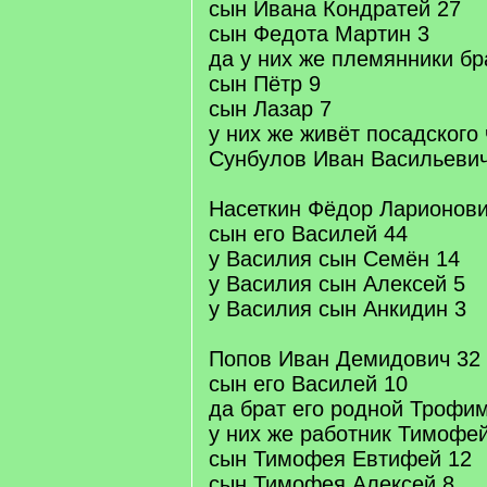
сын Ивана Кондратей 27
сын Федота Мартин 3
да у них же племянники бр
сын Пётр 9
сын Лазар 7
у них же живёт посадского
Сунбулов Иван Васильевич
Насеткин Фёдор Ларионови
сын его Василей 44
у Василия сын Семён 14
у Василия сын Алексей 5
у Василия сын Анкидин 3
Попов Иван Демидович 32
сын его Василей 10
да брат его родной Трофи
у них же работник Тимофе
сын Тимофея Евтифей 12
сын Тимофея Алексей 8