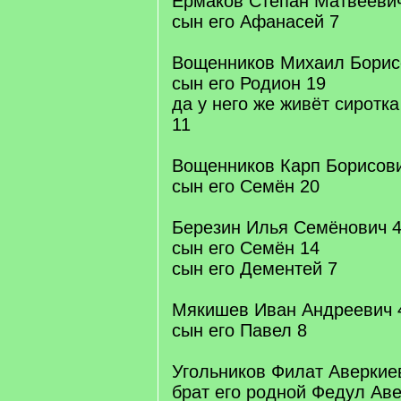
Ермаков Степан Матвееви
сын его Афанасей 7
Вощенников Михаил Борис
сын его Родион 19
да у него же живёт сиротка
11
Вощенников Карп Борисов
сын его Семён 20
Березин Илья Семёнович 
сын его Семён 14
сын его Дементей 7
Мякишев Иван Андреевич 
сын его Павел 8
Угольников Филат Аверкие
брат его родной Федул Ав