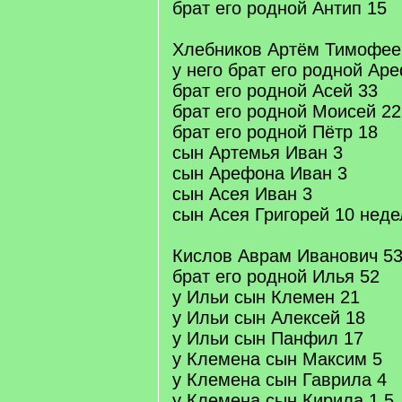
брат его родной Антип 15
Хлебников Артём Тимофее
у него брат его родной Ар
брат его родной Асей 33
брат его родной Моисей 22
брат его родной Пётр 18
сын Артемья Иван 3
сын Арефона Иван 3
сын Асея Иван 3
сын Асея Григорей 10 неде
Кислов Аврам Иванович 5
брат его родной Илья 52
у Ильи сын Клемен 21
у Ильи сын Алексей 18
у Ильи сын Панфил 17
у Клемена сын Максим 5
у Клемена сын Гаврила 4
у Клемена сын Кирила 1,5