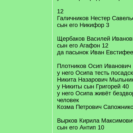
12
Галичников Нестер Савель
сын его Никифор 3
Щербаков Василей Иванов
сын его Агафон 12
да пасынок Иван Евстифее
Плотников Осип Иванович 
у него Осипа тесть посадс
Никита Назарович Мыльни
у Никиты сын Григорей 40
у него Осипа живёт бездв
человек
Козма Петрович Сапожнико
Вырков Кирила Максимови
сын его Антип 10