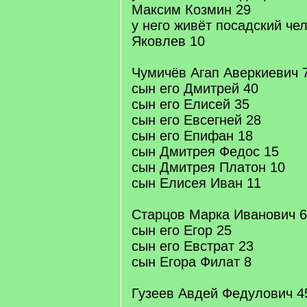
Максим Козмин 29
у него живёт посадский че
Яковлев 10
Чумичёв Агап Аверкиевич 
сын его Дмитрей 40
сын его Елисей 35
сын его Евсегней 28
сын его Епифан 18
сын Дмитрея Федос 15
сын Дмитрея Платон 10
сын Елисея Иван 11
Старцов Марка Иванович 
сын его Егор 25
сын его Евстрат 23
сын Егора Филат 8
Гузеев Авдей Федулович 4