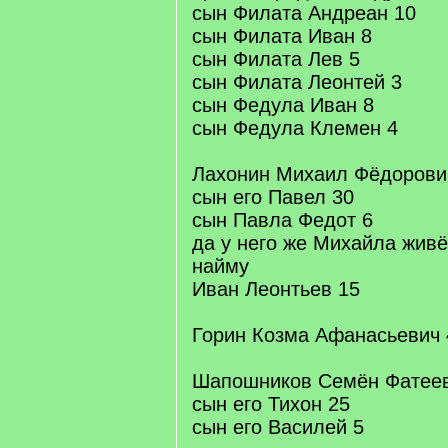
сын Филата Андреан 10
сын Филата Иван 8
сын Филата Лев 5
сын Филата Леонтей 3
сын Федула Иван 8
сын Федула Клемен 4
Лахонин Михаил Фёдорови
сын его Павел 30
сын Павла Федот 6
да у него же Михайла живё
найму
Иван Леонтьев 15
Горин Козма Афанасьевич 
Шапошников Семён Фатеев
сын его Тихон 25
сын его Василей 5