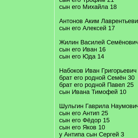
сын его Михайла 18
Антонов Аким Лаврентьеви
сын его Алексей 17
Жилин Василей Семёнович
сын его Иван 16
сын его Юда 14
Набоков Иван Григорьевич
брат его родной Семён 30
брат его родной Павел 25
сын Ивана Тимофей 10
Шульгин Гаврила Наумович
сын его Антип 25
сын его Фёдор 15
сын его Яков 10
у Антипа сын Сергей 3