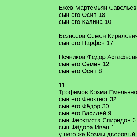
Ежев Мартемьян Савельев
сын его Осип 18
сын его Калина 10
Безносов Семён Кирилович
сын его Парфён 17
Печников Фёдор Астафьев
сын его Семён 12
сын его Осип 8
11
Трофимов Козма Емельяно
сын его Феоктист 32
сын его Фёдор 30
сын его Василей 9
сын Феоктиста Спиридон 6
сын Фёдора Иван 1
у него же Козмы дворовый