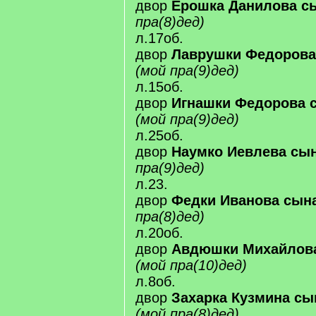
двор
Ерошка Данилова с
пра(8)дед)
л.17об.
двор
Лаврушки Федорова
(мой пра(9)дед)
л.15об.
двор
Игнашки Федорова 
(мой пра(9)дед)
л.25об.
двор
Наумко Иевлева сы
пра(9)дед)
л.23.
двор
Федки Иванова сын
пра(8)дед)
л.20об.
двор
Авдюшки Михайлова
(мой пра(10)дед)
л.8об.
двор
Захарка Кузмина сы
(мой пра(8)дед)