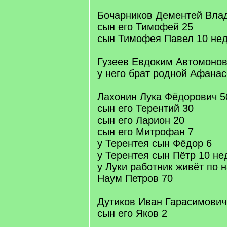
Бочарников Дементей Вла
сын его Тимофей 25
сын Тимофея Павел 10 не
Гузеев Евдоким Автомонов
у него брат родной Афанас
Лахонин Лука Фёдорович 5
сын его Терентий 30
сын его Ларион 20
сын его Митрофан 7
у Терентея сын Фёдор 6
у Терентея сын Пётр 10 не
у Луки работник живёт по 
Наум Петров 70
Дутиков Иван Гарасимович
сын его Яков 2