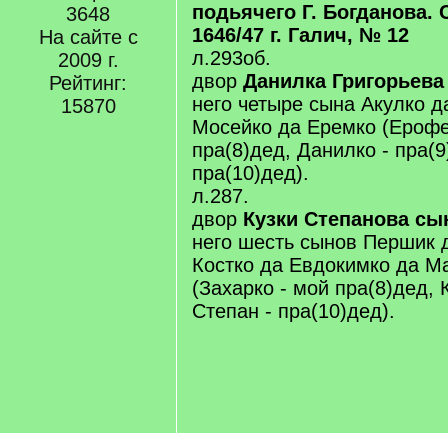
подьячего Г. Богданова. 
3648
1646/47 г. Галич, № 12
На сайте с
л.293об.
2009 г.
двор
Данилка Григорьева
Рейтинг:
него четыре сына Акулко 
15870
Мосейко да Еремко (Ерофе
пра(8)дед, Данилко - пра(9
пра(10)дед).
л.287.
двор
Кузки Степанова сы
него шесть сынов Першик
Костко да Евдокимко да М
(Захарко - мой пра(8)дед, К
Степан - пра(10)дед).