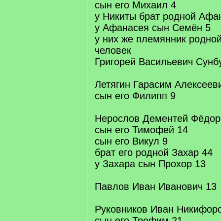
сын его Михаил 4
у Никиты брат родной Афа
у Афанасея сын Семён 5
у них же племянник родно
человек
Григорей Васильевич Сунб
Летягин Гарасим Алексеев
сын его Филипп 9
Нерослов Дементей Фёдор
сын его Тимофей 14
сын его Викул 9
брат его родной Захар 44
у Захара сын Прохор 13
Павлов Иван Иванович 13
Руковников Иван Никифоро
сын его Трофим 21