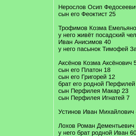
Нерослов Осип Федосееви
сын его Феоктист 25
Трофимов Козма Емельяно
у него живёт посадский че
Иван Анисимов 40
у него пасынок Тимофей З
Аксёнов Козма Аксёнович 
сын его Платон 18
сын его Григорей 12
брат его родной Перфилей
сын Перфилея Макар 23
сын Перфилея Игнатей 7
Устинов Иван Михайлович 
Лохов Роман Дементьевич
у него брат родной Иван 6