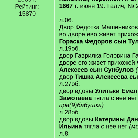
1667 г.
июня 19. Галич, № 2
Рейтинг:
15870
л.06.
Двор Федотка Машенников
во дворе ево живет прихож
Гораска Федоров сын Ту
л.19об.
двор Гаврилка Головина Г
дворе его живет прихожей
Алексеев сын Сунбулов
двор
Тишка Алексеева с
л.27об.
двор вдовы
Улитьки Емел
Замотаева
тягла с нее не
пра(9)бабушка)
л.28об.
двор вдовы
Катерины Да
Ильина
тягла с нее нет
(м
л.8.