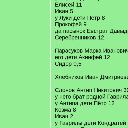
Елисей 11
Иван 5
у Луки дети Пётр 8
Прокофей 9
да пасынок Евстрат Давыд
Серебренников 12
Парасуков Марка Иванович
его дети Акинфей 12
Сидор 0,5
Хлебников Иван Дмитриев
Слонов Антип Никитович 3
у него брат родной Гаврил
у Антипа дети Пётр 12
Козма 8
Иван 2
у Гаврилы дети Кондратей