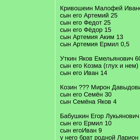
Кривошеин Малофей Иван
сын его Артемий 25
сын его Федот 25
сын его Фёдор 15
сын Артемия Аким 13
сын Артемия Ермил 0,5
Уткин Яков Емельянович 6
сын его Козма (глух и нем)
сын его Иван 14
Козин ??? Мирон Давыдов
сын его Семён 30
сын Семёна Яков 4
Бабушкин Егор Лукьянович
сын его Ермил 10
сын егоИван 9
у него брат родной Ларион