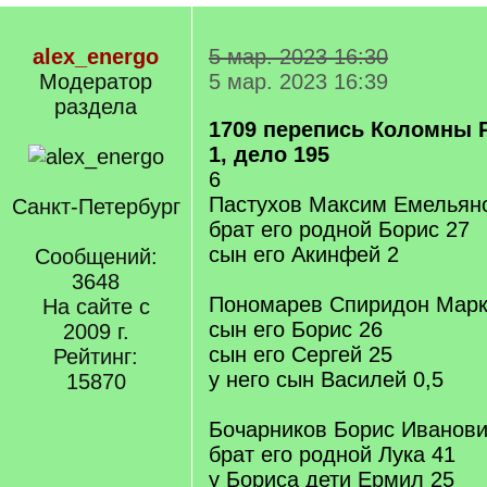
alex_energo
5 мар. 2023 16:30
Модератор
5 мар. 2023 16:39
раздела
1709 перепись Коломны Р
1, дело 195
6
Пастухов Максим Емельян
Санкт-Петербург
брат его родной Борис 27
сын его Акинфей 2
Сообщений:
3648
Пономарев Спиридон Марк
На сайте с
сын его Борис 26
2009 г.
сын его Сергей 25
Рейтинг:
у него сын Василей 0,5
15870
Бочарников Борис Иванови
брат его родной Лука 41
у Бориса дети Ермил 25