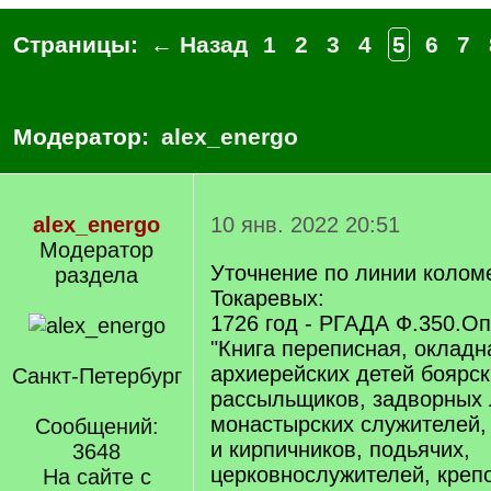
Страницы:
← Назад
1
2
3
4
5
6
7
Модератор:
alex_energo
alex_energo
10 янв. 2022 20:51
Модератор
Уточнение по линии колом
раздела
Токаревых:
1726 год - РГАДА Ф.350.Оп.
"Книга переписная, окладн
архиерейских детей боярски
Санкт-Петербург
рассыльщиков, задворных
монастырских служителей,
Сообщений:
и кирпичников, подьячих,
3648
церковнослужителей, креп
На сайте с