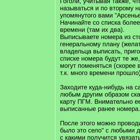
Гоголи, учитывая также, чт
называться и по второму н
упомянутого вами "Арсенье
Начинайте со списка более
времени (там их два).
Выписываете номера из ст
генеральному плану (жела
владельца выписать, приго
списке номера будут те же
могут поменяться (скорее 
т.к. много времени прошло
Заходите куда-нибудь на с
любым другим образом ска
карту ПГМ. Внимательно ее
выписанные ранее номера
После этого можно проводи
было это село" с любыми 
с какими получится увязать