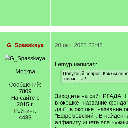
G_Spasskaya
20 окт. 2025 22:48
Lemyp написал:
Москва
[
Попутный вопрос: Как бы поня
q
эти места?
]
Сообщений:
[
/
7809
q
Заходите на сайт РГАДА. Н
На сайте с
]
в окошке "название фонда
2015 г.
дач", в окошке "название 
Рейтинг:
"Ефремовский". В найденн
4433
алфавиту ищете все нужны