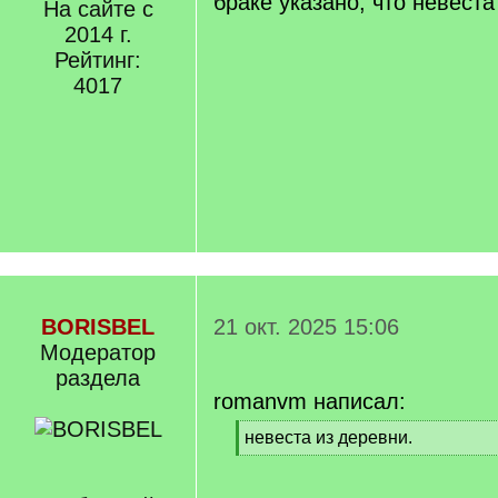
браке указано, что невеста
На сайте с
2014 г.
Рейтинг:
4017
BORISBEL
21 окт. 2025 15:06
Модератор
раздела
romanvm написал:
[
невеста из деревни.
q
[
]
/
q