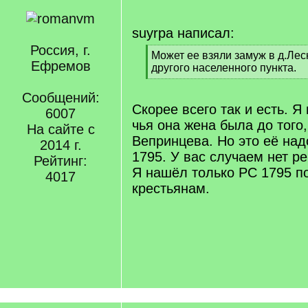
suyrpa написал:
Россия, г.
[
Может ее взяли замуж в д.Ле
Ефремов
q
другого населенного пункта.
]
[
/
Сообщений:
q
Скорее всего так и есть. Я
6007
]
чья она жена была до того
На сайте с
Вепринцева. Но это её над
2014 г.
1795. У вас случаем нет р
Рейтинг:
Я нашёл только РС 1795 
4017
крестьянам.