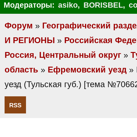
Модераторы:
asiko
,
BORISBEL
,
co
Форум
»
Географический разд
И РЕГИОНЫ
»
Российская Фед
Россия, Центральный округ
»
Т
область
»
Ефремовский уезд
» 
уезд (Тульская губ.) [тема №7066
RSS