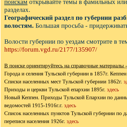
поискам
открывайте темы в фамильных или
разделах.
Географический раздел по губернии разб
волостям.
Большая просьба - придерживать
Волости губернии по уездам смотрите в те
https://forum.vgd.ru/2177/135907/
В поиске ориентируйтесь на справочные материалы -
Города и селения Тульской губернии в 1857г. Кеппе
Списки населенных мест Тульской губернии 1862г.
з
Приходы и церкви Тульской епархии 1895г.
здесь
Новый Кеппен. Приходы Тульской Епархии по данн
ведомостей 1915-1916г.г.
здесь
Список населенных пунктов Тульской губернии по 
переписи населения 1926г.
здесь