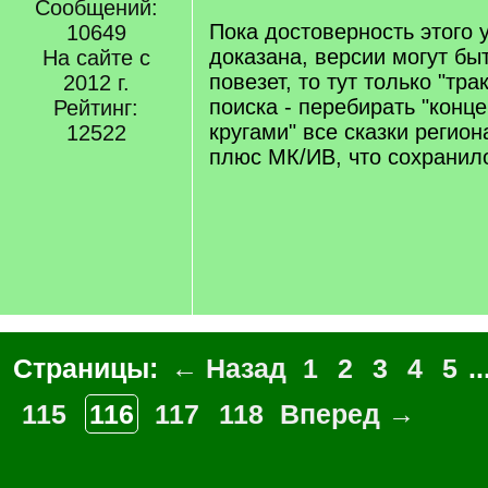
Сообщений:
]
Пока достоверность этого 
10649
доказана, версии могут бы
На сайте с
повезет, то тут только "тр
2012 г.
поиска - перебирать "конц
Рейтинг:
кругами" все сказки регио
12522
плюс МК/ИВ, что сохранило
Страницы:
← Назад
1
2
3
4
5
..
115
116
117
118
Вперед →