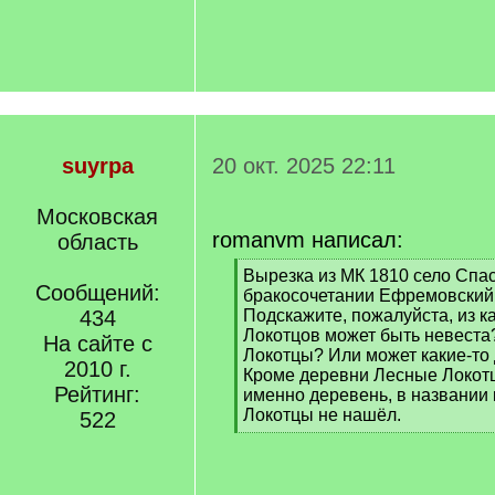
suyrpa
20 окт. 2025 22:11
Московская
romanvm написал:
область
[
Вырезка из МК 1810 село Спа
Сообщений:
q
бракосочетании Ефремовский 
]
434
Подскажите, пожалуйста, из к
Локотцов может быть невеста
На сайте с
Локотцы? Или может какие-то
2010 г.
Кроме деревни Лесные Локотц
Рейтинг:
именно деревень, в названии
Локотцы не нашёл.
522
[
/
q
]