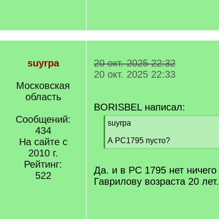
suyrpa
20 окт. 2025 22:32
20 окт. 2025 22:33
Московская
область
BORISBEL написал:
Сообщений:
[
suyrpa
434
q
]
На сайте с
А РС1795 пусто?
[
2010 г.
/
Рейтинг:
q
Да. и в РС 1795 нет ничег
522
]
Гаврилову возраста 20 лет.