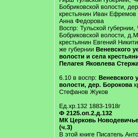
Бобриковской волости, де
крестьянин Иван Ефремов 
Анна Федорова
Воспр: Тульской губернии, 
Бобриковской волости, д.
крестьянин Евгений Никити
же губернии
Веневского у
волости и села крестьян
Пелагея Яковлева Стерж
6.10 в воспр:
Веневского у
волости, дер. Борокова
к
Стефанов Жуков
Ед.хр.132 1883-1918г
Ф 2125.оп.2.д.132
МК Церковь Новодевичь
(ч.3)
В этой книге Писатель Анто