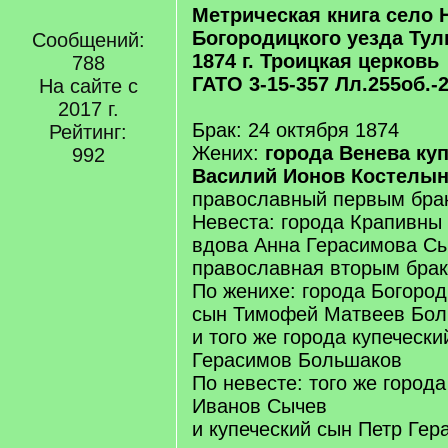
Метрическая книга село 
Богородицкого уезда Тул
Сообщений:
1874 г. Троицкая церковь
788
ГАТО 3-15-357 Лл.255об.-
На сайте с
2017 г.
Брак: 24 октября 1874
Рейтинг:
Жених:
города Венева ку
992
Василий Ионов Костелын
православный первым бра
Невеста: города Крапивны
вдова Анна Герасимова С
православная вторым брак
По женихе: города Богород
сын Тимофей Матвеев Бо
и того же города купеческ
Герасимов Большаков
По невесте: того же город
Иванов Сычев
и купеческий сын Петр Ге