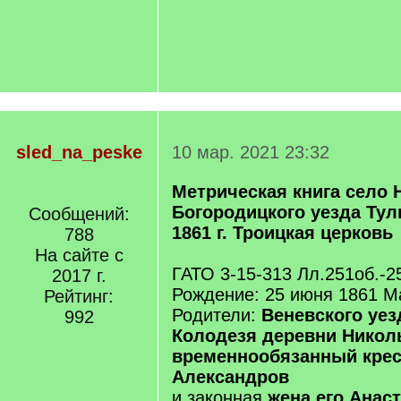
sled_na_peske
10 мар. 2021 23:32
Метрическая книга село 
Богородицкого уезда Тул
Сообщений:
1861 г. Троицкая церковь
788
На сайте с
ГАТО 3-15-313 Лл.251об.-2
2017 г.
Рождение: 25 июня 1861 
Рейтинг:
Родители:
Веневского уез
992
Колодезя деревни Никол
временнообязанный крес
Александров
и законная
жена его Анас