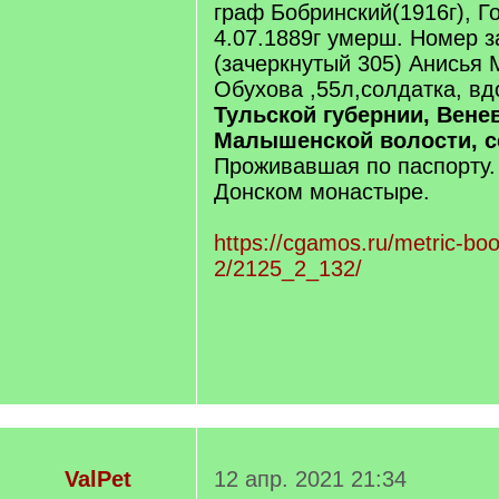
граф Бобринский(1916г), Г
4.07.1889г умерш. Номер з
(зачеркнутый 305) Анисья
Обухова ,55л,солдатка, вд
Тульской губернии, Венев
Малышенской волости, 
Проживавшая по паспорту.
Донском монастыре.
https://cgamos.ru/metric-bo
2/2125_2_132/
ValPet
12 апр. 2021 21:34