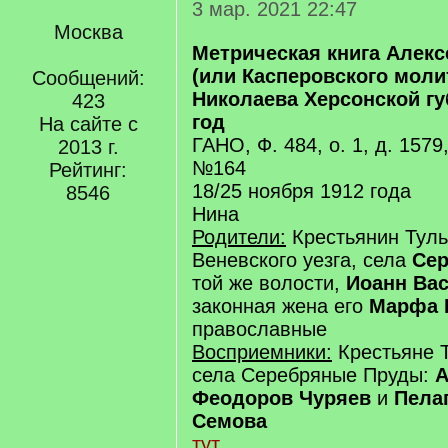
3 мар. 2021 22:47
Москва
Метрическая книга Алекс
(или Касперовского молит
Сообщений:
Николаева Херсонской гу
423
год
На сайте с
ГАНО, Ф. 484, о. 1, д. 1579
2013 г.
№164
Рейтинг:
18/25 ноября 1912 года
8546
Нина
Родители:
Крестьянин Туль
Веневского уезга, села
Се
той же волости,
Иоанн Ва
законная жена его
Марфа 
православные
Восприемники:
Крестьяне Т
села Серебряные Пруды:
А
Феодоров Чуряев
и
Пела
Семова
тут