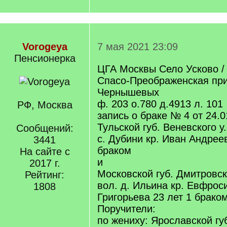
Vorogeya
7 мая 2021 23:09
Пенсионерка
ЦГА Москвы Село Усково / 
Спасо-Преображенская пр
Чернышевых
ф. 203 о.780 д.4913 л. 101
РФ, Москва
запись о браке № 4 от 24.0
Тульской губ. Веневского у
Сообщений:
с. Дубини кр. Иван Андрее
3441
браком
На сайте с
и
2017 г.
Московской губ. Дмитровск
Рейтинг:
вол. д. Ильина кр. Евфро
1808
Григорьева 23 лет 1 брако
Поручители:
по жениху: Ярославской губ