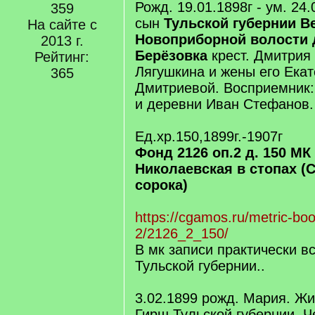
Рожд. 19.01.1898г - ум. 24
359
сын
Тульской губернии В
На сайте с
Новоприборной волости 
2013 г.
Берёзовка
крест. Дмитрия
Рейтинг:
Лягушкина и жены его Ека
365
Дмитриевой. Восприемник: 
и деревни Иван Стефанов.
Ед.хр.150,1899г.-1907г
Фонд 2126 оп.2 д. 150 МК
Николаевская в стопах (
сорока)
https://cgamos.ru/metric-bo
2/2126_2_150/
В мк записи практически в
Тульской губернии..
3.02.1899 рожд. Мария. Ж
Гирш Тульской губернии, Ч