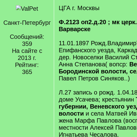
ЦГА г. Москвы
Ф.2123 оп2.д.20 ; мк цер
Санкт-Петербург
Варварске
Сообщений:
11.01.1897 Рожд.Владимир
359
Епифанского уезда, Каркад
На сайте с
дер. Новоселки Василий С
2013 г.
Анна Степанова( вопср:
Ве
Рейтинг:
Бородинской волости, с
365
Павел Петров Синяков..)
Л.27 запись о рожд. 1.04.1
доме Усачева; крестьянин
губернии, Веневского уез
волости
и села Матвей И
жена Марфа Павлова (восп
местности Алексей Павлов
Игнатьева Чесалова.