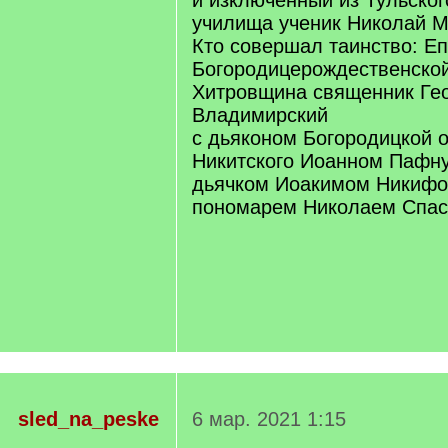
и изключенный из Тульског
училища ученик Николай М
Кто совершал таинство: Е
Богородицерождественской
Хитровщина священник Ге
Владимирский
с дьяконом Богородицкой о
Никитского Иоанном Пафн
дьячком Иоакимом Никиф
пономарем Николаем Спас
sled_na_peske
6 мар. 2021 1:15