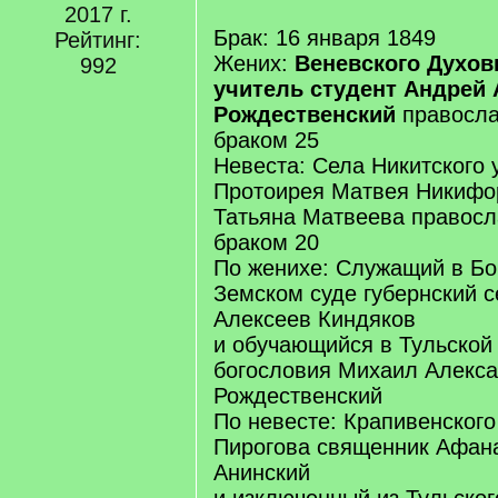
2017 г.
Брак: 16 января 1849
Рейтинг:
Жених:
Веневского Духов
992
учитель студент Андрей
Рождественский
правосл
браком 25
Невеста: Села Никитского
Протоирея Матвея Никифо
Татьяна Матвеева правос
браком 20
По женихе: Служащий в Б
Земском суде губернский с
Алексеев Киндяков
и обучающийся в Тульской
богословия Михаил Алекс
Рождественский
По невесте: Крапивенского
Пирогова священник Афан
Анинский