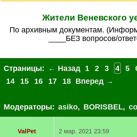
Жители Веневского у
По архивным документам. (Информативная тема
____БЕЗ вопросов/ответ
Страницы:
← Назад
1
2
3
4
5
14
15
16
17
18
Вперед →
Модераторы:
asiko
,
BORISBEL
,
co
ValPet
2 мар. 2021 23:59