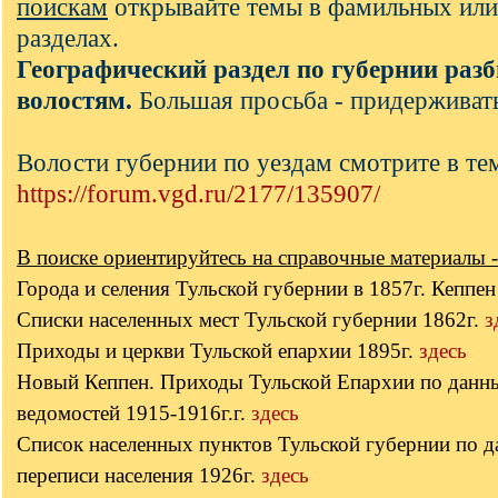
поискам
открывайте темы в фамильных или
разделах.
Географический раздел по губернии разб
волостям.
Большая просьба - придерживать
Волости губернии по уездам смотрите в те
https://forum.vgd.ru/2177/135907/
В поиске ориентируйтесь на справочные материалы -
Города и селения Тульской губернии в 1857г. Кеппе
Списки населенных мест Тульской губернии 1862г.
з
Приходы и церкви Тульской епархии 1895г.
здесь
Новый Кеппен. Приходы Тульской Епархии по данн
ведомостей 1915-1916г.г.
здесь
Список населенных пунктов Тульской губернии по 
переписи населения 1926г.
здесь