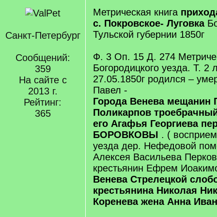
Метрическая книга
приход
с. Покровское- Луговка
Бо
Тульской губернии 1850г
Санкт-Петербург
Ф. 3 Оп. 15 Д. 274 Метриче
Сообщений:
Богородицкого уезда. Т. 2 
359
27.05.1850г родился – уме
На сайте с
Павел -
2013 г.
Города Венева мещанин 
Рейтинг:
Поликарпов троебрачный
365
его Агафья Георгиева пе
БОРОВКОВЫ
. ( восприе
уезда дер. Нефедовой пом
Алексея Васильева Перков
крестьянин Ефрем Иоаким
Венева Стрелецкой слоб
крестьянина Николая Ни
Коренева жена Анна Ива