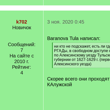
k702
3 ноя. 2020 0:45
Новичок
Baranova Tula написал:
Сообщений:
[
ни кто не подскажет, есть ли г
7
q
РГАДы, в свободном доступе 
]
На сайте с
по Алексинскому уезду Тульск
губернии от 1627-1629 г. (пер
2010 г.
Алексинского уезда)
Рейтинг:
[
4
/
q
Скорее всего они проходят
]
КАлужской