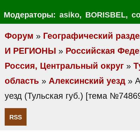
Модераторы:
asiko
,
BORISBEL
,
co
Форум
»
Географический разд
И РЕГИОНЫ
»
Российская Фед
Россия, Центральный округ
»
Т
область
»
Алексинский уезд
» А
уезд (Тульская губ.) [тема №7486
RSS