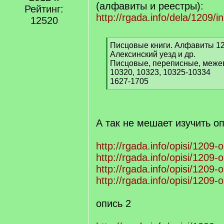
(алфавиты и реестры):
Рейтинг:
http://rgada.info/dela/1209/
12520
[
Писцовые книги. Алфавиты 126
q
Алексинский уезд и др.
]
Писцовые, переписные, межев
10320, 10323, 10325-10334
1627-1705
[
/
q
]
А так не мешает изучить о
http://rgada.info/opisi/1209-
http://rgada.info/opisi/1209-
http://rgada.info/opisi/1209-
http://rgada.info/opisi/1209-
опись 2