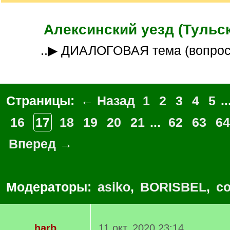
Алексинский уезд (Тульск
..▶ ДИАЛОГОВАЯ тема (вопро
Страницы:
← Назад
1
2
3
4
5
..
16
17
18
19
20
21
...
62
63
64
Вперед →
Модераторы:
asiko
,
BORISBEL
,
co
harb
11 окт. 2020 23:14