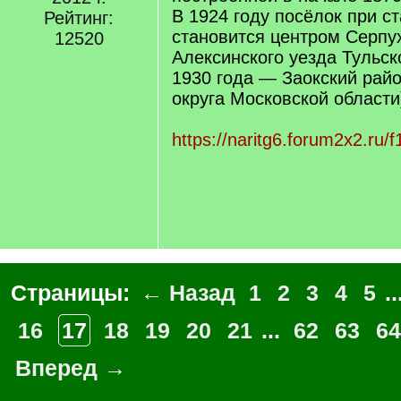
В 1924 году посёлок при с
Рейтинг:
становится центром Серпу
12520
Алексинского уезда Тульск
1930 года — Заокский рай
округа Московской области
https://naritg6.forum2x2.ru/
Страницы:
← Назад
1
2
3
4
5
..
16
17
18
19
20
21
...
62
63
64
Вперед →