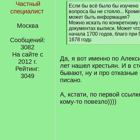
Частный
[
Если бы всё было бы изучено
специалист
q
вопроса бы не стояло... Кром
]
может быть информация?
Можно искать по конкретному 
Москва
документах выписи. Может что
начала 1700 годов, благо при
Сообщений:
1678 году.
[
3082
/
На сайте с
q
Да, я вот именно по Алекс
2012 г.
]
лет нашел крестьян. И в с
Рейтинг:
бывают, ну и про отказные 
3049
писано.
А, кстати, по первой ссылк
кому-то повезло))))