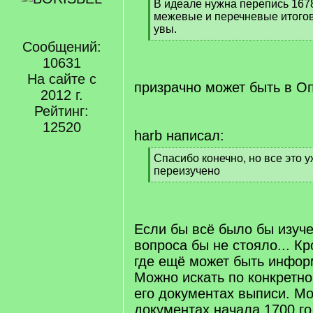
[
В идеале нужна перепись 1678
q
межевые и перечневые итогов
]
увы.
[
Сообщений:
/
10631
q
На сайте с
]
призрачно может быть в Оп
2012 г.
Рейтинг:
12520
harb написал:
[
Спасибо конечно, но все это у
q
переизучено
]
[
/
q
]
Если бы всё было бы изуче
вопроса бы не стояло... К
где ещё может быть инфо
Можно искать по конкретно
его документах выписи. Мо
документах начала 1700 го