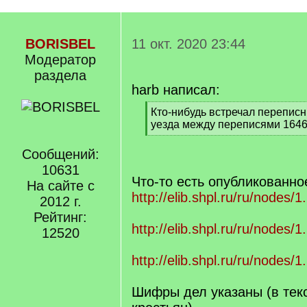
BORISBEL
11 окт. 2020 23:44
Модератор
раздела
harb написал:
[
Кто-нибудь встречал переписн
q
уезда между переписями 1646
]
[
/
Сообщений:
q
10631
]
Что-то есть опубликованно
На сайте с
http://elib.shpl.ru/ru/nodes/
2012 г.
Рейтинг:
http://elib.shpl.ru/ru/nodes/
12520
http://elib.shpl.ru/ru/nodes/
Шифры дел указаны (в тек