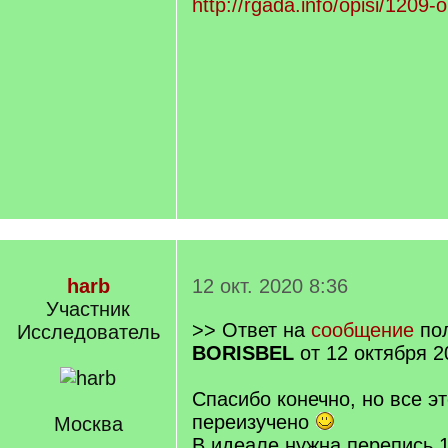
http://rgada.info/opisi/1209-
harb
12 окт. 2020 8:36
Участник
>> Ответ на
сообщение
пол
Исследователь
BORISBEL
от 12 октября 2
Спасибо конечно, но все эт
переизучено
Москва
В идеале нужна перепись 