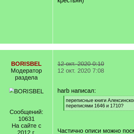
крестьян)
BORISBEL
12 окт. 2020 0:10
Модератор
12 окт. 2020 7:08
раздела
harb написал:
[
переписные книги Алексинско
q
переписями 1646 и 1710?
]
Сообщений:
[
/
10631
q
На сайте с
]
Частично описи можно посм
2012 г.