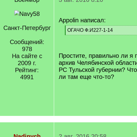
Appolin написал:
Санкт-Петербург
[
ОГАЧО Ф.И227-1-14
q
[
]
Сообщений:
/
q
978
]
Простите, правильно ли я п
На сайте с
архив Челябинской области
2009 г.
РС Тульской губернии? Что
Рейтинг:
ли там еще что-то?
4991
Nadinych
2 авг. 2016 20:58