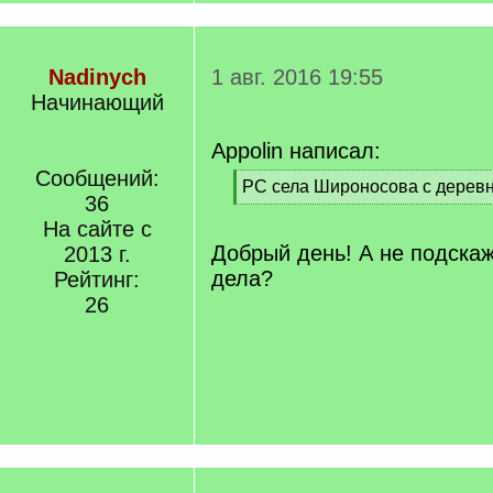
Nadinych
1 авг. 2016 19:55
Начинающий
Appolin написал:
Сообщений:
[
РС села Широносова с деревн
36
q
[
]
На сайте с
/
q
Добрый день! А не подска
2013 г.
]
дела?
Рейтинг:
26