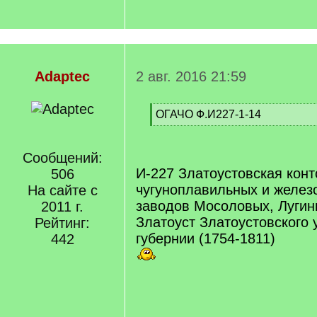
Adaptec
2 авг. 2016 21:59
[
ОГАЧО Ф.И227-1-14
q
[
]
/
q
Сообщений:
]
И-227 Златоустовская конт
506
чугуноплавильных и желез
На сайте с
заводов Мосоловых, Лугини
2011 г.
Златоуст Златоустовского
Рейтинг:
губернии (1754-1811)
442