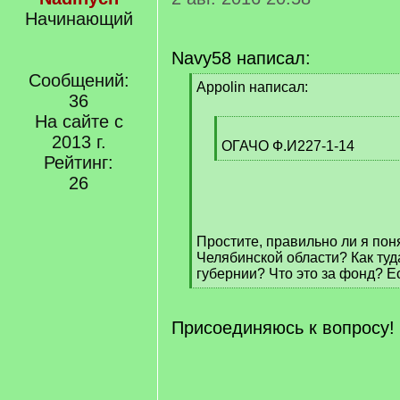
Начинающий
Navy58 написал:
Сообщений:
[
Appolin написал:
36
q
]
На сайте с
[
2013 г.
q
ОГАЧО Ф.И227-1-14
Рейтинг:
]
[
/
26
q
]
Простите, правильно ли я поня
Челябинской области? Как туд
губернии? Что это за фонд? Ес
[
/
q
Присоединяюсь к вопросу!
]