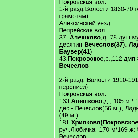
Покровская вол.
1-й разд.Волости 1860-70 
грамотам)
Алексинский уезд.
Вепрейская вол.
37.
Алешково
,д.,78 душ м
десятин-
Вечеслов(37), Л
Баувер(41)
43.
Покровское
,с.,112 дмп;
Вечеслов
2-й разд. Волости 1910-19
переписи)
Покровская вол.
163.
Алешково,
д., 105 м / 
дес.- Вечеслов(56 м.), Ла
(49 м.)
181
.Хрипково(Покровское
руч.Любичка,-170 м/169 ж; 
Вечеслов