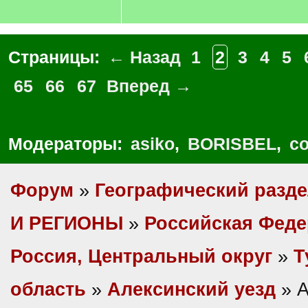
Страницы:
← Назад
1
2
3
4
5
65
66
67
Вперед →
Модераторы:
asiko
,
BORISBEL
,
co
Форум
»
Географический разд
И РЕГИОНЫ
»
Российская Фед
Россия, Центральный округ
»
Т
область
»
Алексинский уезд
» А