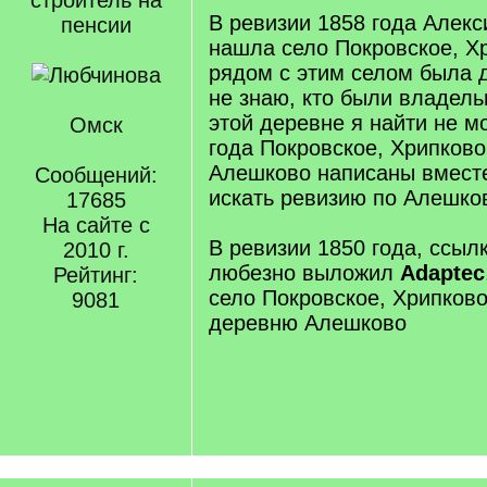
строитель на
В ревизии 1858 года Алекс
пенсии
нашла село Покровское, Х
рядом с этим селом была 
не знаю, кто были владель
этой деревне я найти не мо
Омск
года Покровское, Хрипково
Алешково написаны вместе
Сообщений:
искать ревизию по Алешков
17685
На сайте с
В ревизии 1850 года, ссыл
2010 г.
любезно выложил
Adaptec
Рейтинг:
село Покровское, Хрипково 
9081
деревню Алешково