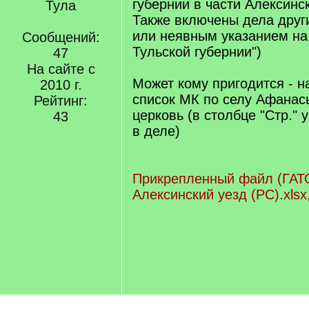
губернии в части Алексинск
Тула
Также включены дела друг
или неявным указанием на А
Сообщений:
Тульской губернии")
47
На сайте с
Может кому пригодится - н
2010 г.
список МК по селу Афанась
Рейтинг:
церковь (в столбце "Стр." 
43
в деле)
Прикрепленный файл (ГАТО
Алексинский уезд (РС).xlsx