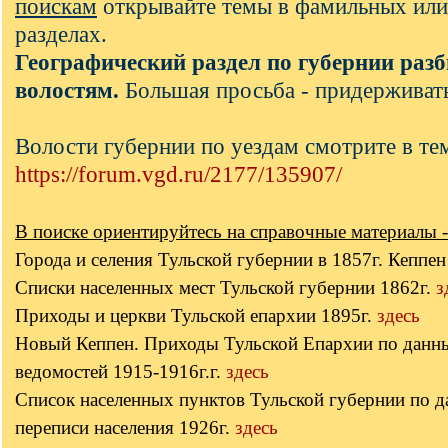
поискам
открывайте темы в фамильных или
разделах.
Географический раздел по губернии разб
волостям.
Большая просьба - придерживать
Волости губернии по уездам смотрите в те
https://forum.vgd.ru/2177/135907/
В поиске ориентируйтесь на справочные материалы -
Города и селения Тульской губернии в 1857г. Кеппе
Списки населенных мест Тульской губернии 1862г.
з
Приходы и церкви Тульской епархии 1895г.
здесь
Новый Кеппен. Приходы Тульской Епархии по данн
ведомостей 1915-1916г.г.
здесь
Список населенных пунктов Тульской губернии по 
переписи населения 1926г.
здесь