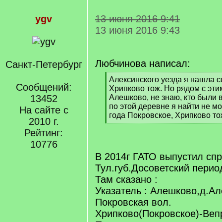
ygv
13 июня 2016 9:41
13 июня 2016 9:43
Любчинова написал:
Санкт-Петербург
[
Алексинского уезда я нашла с
Сообщений:
q
Хрипково тож. Но рядом с эт
]
13452
Алешково, не знаю, кто были
по этой деревне я найти не мо
На сайте с
года Покровское, Хрипково то
2010 г.
[
Рейтинг:
/
q
10776
]
В 2014г ГАТО выпустил сп
Тул.губ.Досоветский перио
Там сказано :
Указатель : Алешково,д.Ал
Покровская вол.
Хрипково(Покровское)-Веп