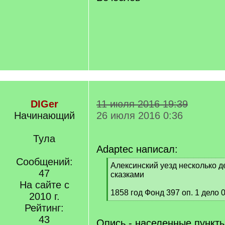
DIGer
11 июля 2016 19:39
Начинающий
26 июля 2016 0:36
Тула
Adaptec написал:
Сообщений:
[
Алексинский уезд несколько д
47
q
сказками
]
На сайте с
1858 год Фонд 397 оп. 1 дело 
2010 г.
[
Рейтинг:
/
43
q
Опись - населенные пункт