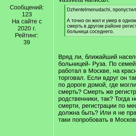
Сообщений:
[
Dzhentelmenudachi, пропустил
123
q
]
На сайте с
А точно он жил и умер в одно
смерть в другом районе реги
2020 г.
больница соседнего.
Рейтинг:
[
39
/
q
]
Вряд ли, ближайший насел
больницей- Руза. По семей
работал в Москве, на крас
торговал. Если вдруг он та
по дороге домой, где могл
смерть? Смерть же регист
родственники, так? Тогда 
смерти, регистрации по ме
должна быть? Или я не пр
таки попробовать в Моско