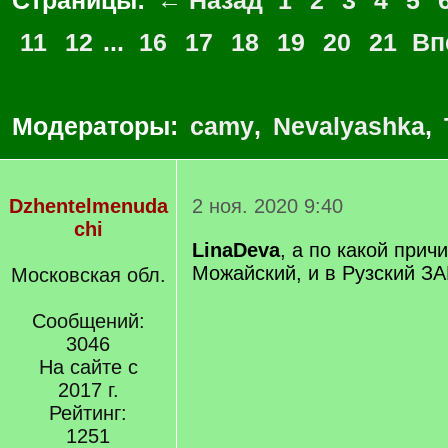
Страницы:
← Назад
1
2
3
4
5
11
12
...
16
17
18
19
20
21
Вп
Модераторы:
camy
,
Nevalyashka
,
Dzhentelmenuda
2 ноя. 2020 9:40
chi
LinaDeva
, а по какой прич
Можайский, и в Рузский З
Московская обл.
Сообщений:
3046
На сайте с
2017 г.
Рейтинг:
1251