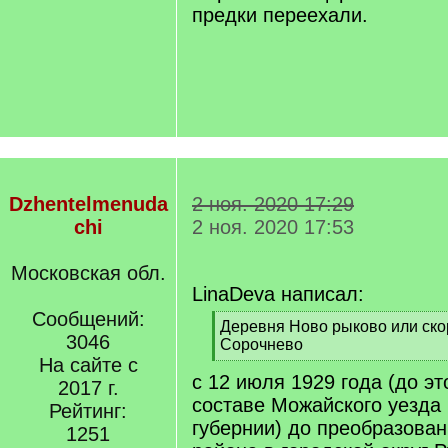
предки переехали.
Dzhentelmenuda
2 ноя. 2020 17:29
chi
2 ноя. 2020 17:53
Московская обл.
LinaDeva написал:
Сообщений:
[
Деревня Ново рыково или ско
3046
q
Сорочнево
]
На сайте с
[
с 12 июля 1929 года (до эт
/
2017 г.
q
составе Можайского уезда
Рейтинг:
]
губернии) до преобразован
1251