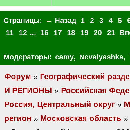
Страницы:
← Назад
1
2
3
4
5
11
12
...
16
17
18
19
20
21
Вп
Модераторы:
camy
,
Nevalyashka
,
Форум
»
Географический разд
И РЕГИОНЫ
»
Российская Фед
Россия, Центральный округ
»
М
регион
»
Московская область