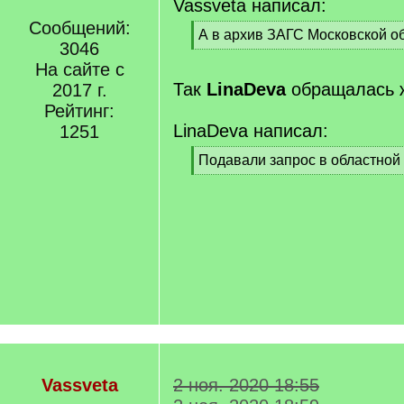
Vassveta написал:
Сообщений:
[
А в архив ЗАГС Московской о
3046
q
[
]
На сайте с
/
q
Так
LinaDeva
обращалась 
2017 г.
]
Рейтинг:
LinaDeva написал:
1251
[
Подавали запрос в областной 
q
[
]
/
q
]
Vassveta
2 ноя. 2020 18:55