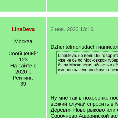
LinaDeva
2 ноя. 2020 13:16
Москва
Dzhentelmenudachi написал
Сообщений:
[
LinaDeva, но ведь Вы говорите
123
q
уже не было Московской губер
]
На сайте с
были Московская область и её
именно населенный пункт реч
2020 г.
[
Рейтинг:
/
39
q
]
Ну мне так в похоронке по
всякий случай спросить в
Деревня Ново рыково или 
Сорочнево Ащеринской вол