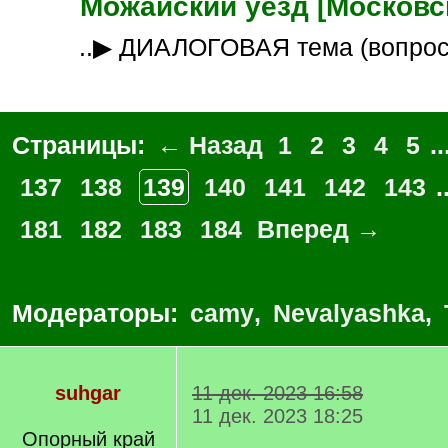
Можайский уезд [Московск
..▶ ДИАЛОГОВАЯ тема (вопро
Страницы:
← Назад
1
2
3
4
5
..
137
138
139
140
141
142
143
.
181
182
183
184
Вперед →
Модераторы:
camy
,
Nevalyashka
,
suhgar
11 дек. 2023 16:58
11 дек. 2023 18:25
Опорный край