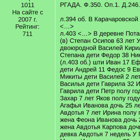
q
РГАДА. Ф.350. Оп.1. Д.246.
1011
]
На сайте с
л.394 об. В Карачаровской
2007 г.
<…>
Рейтинг:
л.403 <…> В деревне Пота
711
(в) Степан Осипов 63 лет У
двоюродной Василей Кирил
Степана дети Федор 38 Ни
(л.403 об.) шти Иван 17 Е
дети Андрей 11 Федос 9 Ев
Микиты дети Василей 2 ле
Василья дети Гаврила 32 И
Гаврила дети Петр полу го
Захар 7 лет Яков полу год
Агафья Иванова дочь 25 л
Авдотья 7 лет Ирина полу 
жена Феона Иванова дочь 
жена Авдотья Карпова дочь
девка Авдотья 7 недель У