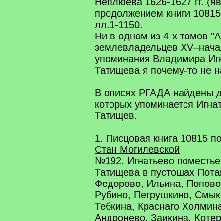
Неплюева 1626-1627 гг. (я
продолжением книги 10815)
лл.1-1150.
Ни в одном из 4-х томов "
землевладельцев XV–начал
упоминания Владимира Иг
Татищева я почему-то не 
В описях РГАДА найдены д
которых упоминается Игна
Татищев.
1. Писцовая книга 10815 по
Стан Могилевской
№192. Игнатьево поместье
Татищева в пустошах Пота
Федорово, Ильина, Попово
Рубино, Петрушкино, Смык
Тебкина, Краснаго Холмина
Андронево, Заикина, Котер