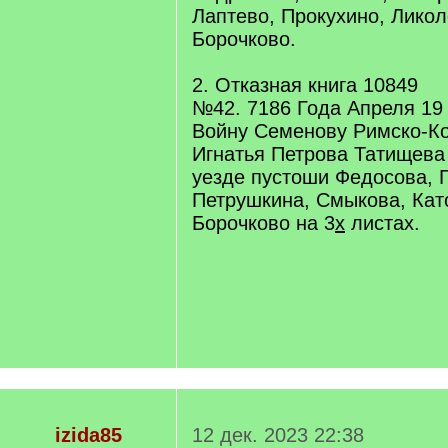
Лаптево, Прокухино, Ликол
Борочково.
2. Отказная книга 10849
№42. 7186 Года Апреля 19
Войну Семенову Римско-Ко
Игнатья Петрова Татищева
уезде пустоши Федосова, Г
Петрушкина, Смыкова, Кат
Борочково на 3
х
листах.
izida85
12 дек. 2023 22:38