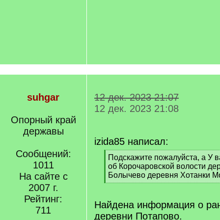
suhgar
12 дек. 2023 21:07
12 дек. 2023 21:08
Опорный край
державы
izida85 написал:
Сообщений:
[
Подскажите пожалуйста, а У 
1011
q
об Корочаровской волости де
]
На сайте с
Болычево деревня Хотанки Мо
[
2007 г.
/
Рейтинг:
q
Найдена информация о ра
711
]
деревни Потапово.