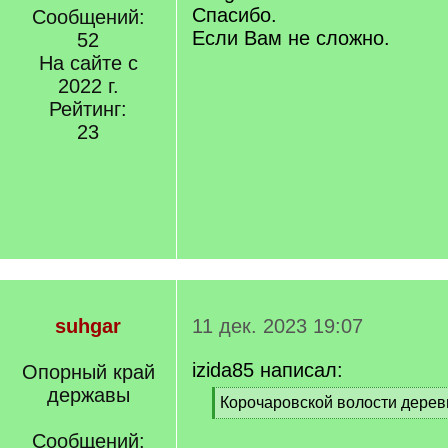
Спасибо.
Сообщений:
Если Вам не сложно.
52
На сайте с
2022 г.
Рейтинг:
23
suhgar
11 дек. 2023 19:07
izida85 написал:
Опорный край
державы
[
Корочаровской волости дере
q
[
]
Сообщений:
/