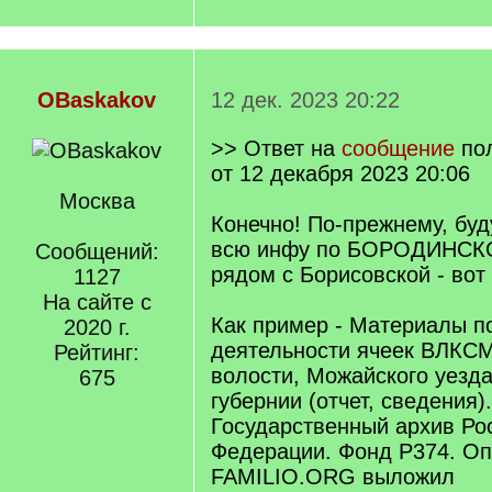
OBaskakov
12 дек. 2023 20:22
>> Ответ на
сообщение
по
от 12 декабря 2023 20:06
Москва
Конечно! По-прежнему, буд
всю инфу по БОРОДИНСК
Сообщений:
рядом с Борисовской - вот и
1127
На сайте с
Как пример - Материалы п
2020 г.
деятельности ячеек ВЛКС
Рейтинг:
волости, Можайского уезд
675
губернии (отчет, сведения). 
Государственный архив Ро
Федерации. Фонд Р374. Опи
FAMILIO.ORG выложил