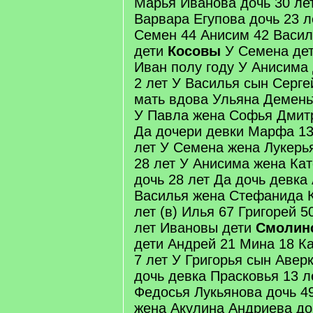
Марья Иванова дочь 30 ле
Варвара Егупова дочь 23 л
Семен 44 Анисим 42 Васил
дети
Косовы
У Семена дет
Иван полу году У Анисима
2 лет У Василья сын Серге
мать вдова Ульяна Демень
У Павла жена Софья Дмитр
Да дочери девки Марфа 13 
лет У Семена жена Лукерь
28 лет У Анисима жена Ка
дочь 28 лет Да дочь девка
Василья жена Стефанида К
лет (в) Илья 67 Григорей 5
лет Ивановы дети
Смолин
дети Андрей 21 Мина 18 К
7 лет У Григорья сын Авер
дочь девка Прасковья 13 л
Федосья Лукьянова дочь 49
жена Акулина Андриева до