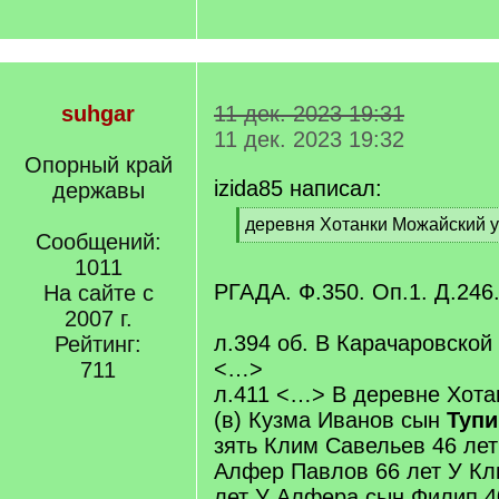
suhgar
11 дек. 2023 19:31
11 дек. 2023 19:32
Опорный край
izida85 написал:
державы
[
деревня Хотанки Можайский у
Сообщений:
q
[
]
1011
/
q
РГАДА. Ф.350. Оп.1. Д.246.
На сайте с
]
2007 г.
л.394 об. В Карачаровской
Рейтинг:
<…>
711
л.411 <…> В деревне Хота
(в) Кузма Иванов сын
Тупи
зять Клим Савельев 46 ле
Алфер Павлов 66 лет У Кл
лет У Алфера сын Филип 4