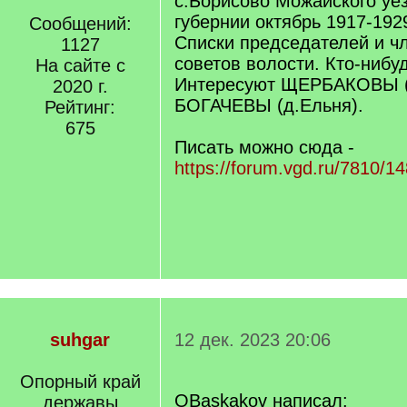
с.Борисово Можайского уе
губернии октябрь 1917-1929
Сообщений:
Списки председателей и ч
1127
советов волости. Кто-нибу
На сайте с
Интересуют ЩЕРБАКОВЫ (
2020 г.
БОГАЧЕВЫ (д.Ельня).
Рейтинг:
675
Писать можно сюда -
https://forum.vgd.ru/7810/1
suhgar
12 дек. 2023 20:06
Опорный край
OBaskakov написал:
державы