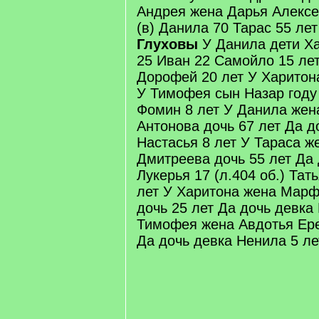
Андрея жена Дарья Алексе
(в) Данила 70 Тарас 55 ле
Глуховы
У Данила дети Х
25 Иван 22 Самойло 15 лет
Дорофей 20 лет У Харитон
У Тимофея сын Назар год
Фомин 8 лет У Данила жен
Антонова дочь 67 лет Да д
Настасья 8 лет У Тараса ж
Дмитреева дочь 55 лет Да
Лукерья 17 (л.404 об.) Тат
лет У Харитона жена Мар
дочь 25 лет Да дочь девка
Тимофея жена Авдотья Ере
Да дочь девка Ненила 5 ле