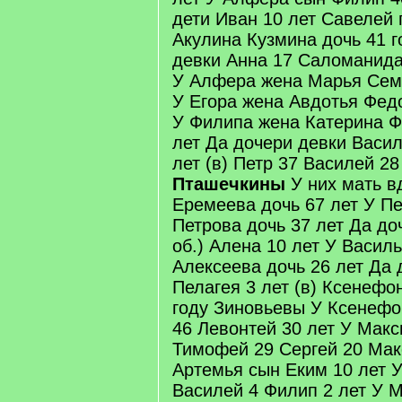
дети Иван 10 лет Савелей 
Акулина Кузмина дочь 41 г
девки Анна 17 Саломанида
У Алфера жена Марья Семе
У Егора жена Авдотья Федо
У Филипа жена Катерина Ф
лет Да дочери девки Васи
лет (в) Петр 37 Василей 2
Пташечкины
У них мать в
Еремеева дочь 67 лет У П
Петрова дочь 37 лет Да до
об.) Алена 10 лет У Васил
Алексеева дочь 26 лет Да 
Пелагея 3 лет (в) Ксенефо
году Зиновьевы У Ксенефо
46 Левонтей 30 лет У Мак
Тимофей 29 Сергей 20 Мак
Артемья сын Еким 10 лет 
Василей 4 Филип 2 лет У 