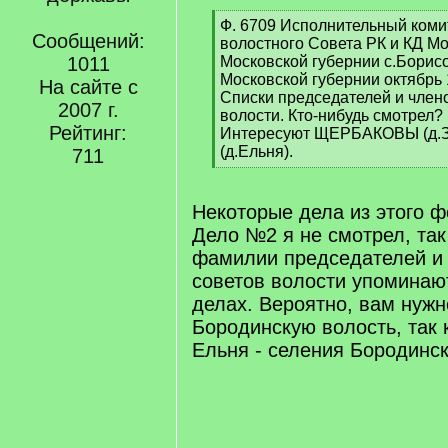
[
Ф. 6709 Исполнительный коми
Сообщений:
q
волостного Совета РК и КД М
]
1011
Московской губернии с.Борис
Московской губернии октябрь 1
На сайте с
Списки председателей и члено
2007 г.
волости. Кто-нибудь смотрел?
Рейтинг:
Интересуют ЩЕРБАКОВЫ (д.
(д.Ельня).
711
[
/
q
Некоторые дела из этого ф
]
Дело №2 я не смотрел, так
фамилии председателей и 
советов волости упоминают
делах. Вероятно, вам нужн
Бородинскую волость, так 
Ельня - селения Бородинск