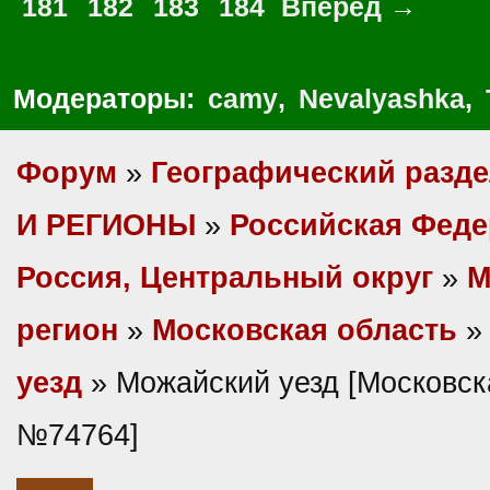
181
182
183
184
Вперед →
Модераторы:
camy
,
Nevalyashka
,
Форум
»
Географический разд
И РЕГИОНЫ
»
Российская Фед
Россия, Центральный округ
»
М
регион
»
Московская область
уезд
» Можайский уезд [Московска
№74764]