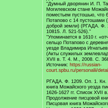
"Думный дворянин И. П. Т
Могилевском стане Можайс
поместьем пустошью, что 
Потапово с 14 пустошами (
доброй земли) (РГАДА. Ф. 1
10815. Л. 521-526)."
"Упоминается в 1610 г. «от
сельцо Потапово с деревн
уезде Владимира Игнатьев
(Акты служилых землевла
XVII в. Т. 4. М., 2008. С. 36
Источник:
https://russian-
court.spbu.ru/personalii/deta
РГАДА. Ф. 1209. Оп. 1. Кн.
книга Можайского уезда п
1626-1627 гг. Список XVII в
Продолжение писцовой книг
Писцовая книга Можайског