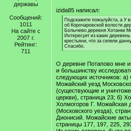
державы
izida85 написал:
Сообщений:
[
Подскажите пожалуйста, а У 
1011
q
об Корочаровской волости де
]
На сайте с
Болычево деревня Хотанки Мо
Интересует из каких деревен
2007 г.
крестьяни, что за селели данн
Рейтинг:
Спасибо.
711
[
/
q
О деревне Потапово мне из
]
и большинству исследоват
следующих источников: а) 
Можайский уезд Московско
(существующие и уничтоже
церкви), страница 23; б) Х
Холмогоров Г. Можайская 
(Московского уезда), стран
Дионисий. Можайские акты
страницы 177, 197, 225, 29