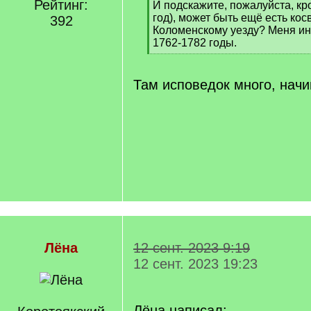
Рейтинг:
И подскажите, пожалуйста, кр
год), может быть ещё есть ко
392
Коломенскому уезду? Меня ин
1762-1782 годы.
[
/
q
Там исповедок много, начи
]
Лёна
12 сент. 2023 9:19
12 сент. 2023 19:23
Лёна написал: