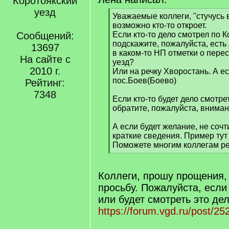
Коротоякский
уезд
[
Уважаемые коллеги, "стучусь 
q
возможно кто-то откроет.
]
Сообщений:
Если кто-то дело смотрел по 
подскажите, пожалуйста, есть
13697
в каком-то НП отметки о пере
На сайте с
уезд?
2010 г.
Или на речку Хворостань. А ес
пос.Боев(Боево)
Рейтинг:
7348
Если кто-то будет дело смотрет
обратите, пожалуйста, вниман
А если будет желание, не сочт
краткие сведения. Пример тут
Поможете многим коллегам ре
[
/
q
Коллеги, прошу прощения,
]
просьбу. Пожалуйста, если 
или будет смотреть это дел
https://forum.vgd.ru/post/