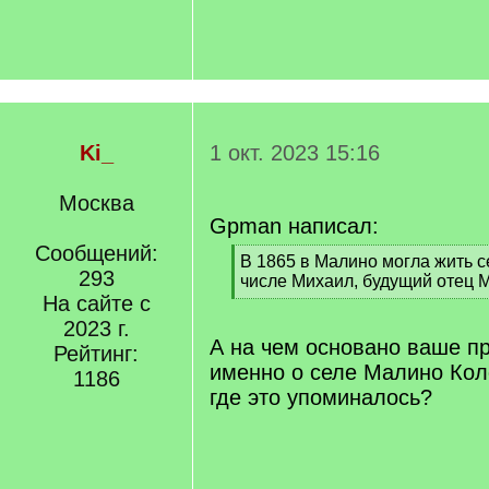
Ki_
1 окт. 2023 15:16
Москва
Gpman написал:
Сообщений:
[
В 1865 в Малино могла жить с
293
q
числе Михаил, будущий отец М
]
На сайте с
[
/
2023 г.
q
А на чем основано ваше п
Рейтинг:
]
именно о селе Малино Кол
1186
где это упоминалось?