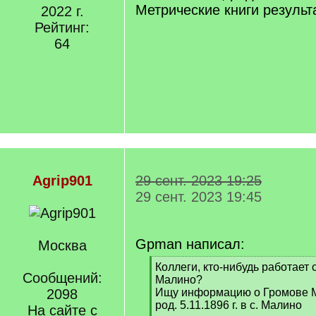
Метрические книги результа
2022 г.
Рейтинг:
64
Agrip901
29 сент. 2023 19:25
29 сент. 2023 19:45
Gpman написал:
Москва
[
Коллеги, кто-нибудь работает 
Сообщений:
q
Малино?
]
2098
Ищу информацию о Громове М
род. 5.11.1896 г. в с. Малино
На сайте с