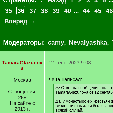
Страницы:
← Назад
1
2
3
4
5
..
35
36
37
38
39
40
...
44
45
46
Вперед →
Модераторы:
camy
,
Nevalyashka
,
TamaraGlazunov
12 сент. 2023 9:08
a
Лёна написал:
Москва
[
>> Ответ на сообщение польз
Сообщений:
q
TamaraGlazunova от 12 сентяб
]
288
Да, у монастырских крестьян 
На сайте с
везде эти фамилии были запи
2013 г.
всякий случай.