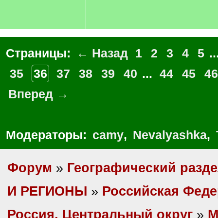
Страницы:
← Назад
1
2
3
4
5
..
35
36
37
38
39
40
...
44
45
46
Вперед →
Модераторы:
camy
,
Nevalyashka
,
Форум
»
Географический разд
И РЕГИОНЫ
»
Российская Фед
Россия, Центральный округ
»
М