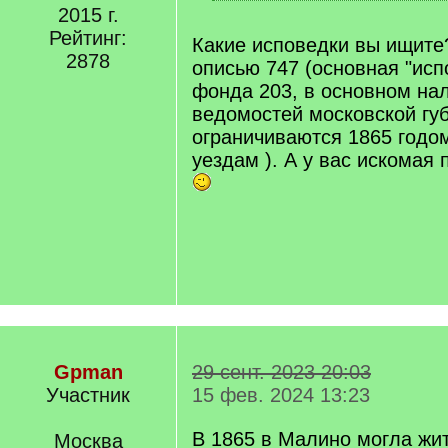
[
2015 г.
/
Рейтинг:
q
Какие исповедки вы ищите
]
2878
описью 747 (основная "исп
фонда 203, в основном на
ведомостей московской гу
ограничиваются 1865 годом
уездам ). А у вас искомая 
Gpman
29 сент. 2023 20:03
Участник
15 фев. 2024 13:23
В 1865 в Малино могла жи
Москва