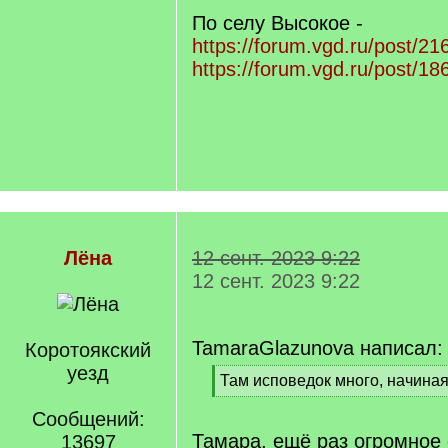
По селу Высокое -
https://forum.vgd.ru/post/
https://forum.vgd.ru/post/
Лёна
12 сент. 2023 9:22
12 сент. 2023 9:22
TamaraGlazunova написал:
Коротоякский
уезд
[
Там исповедок много, начиная 
q
[
]
Сообщений:
/
q
Тамара, ещё раз огромное 
13697