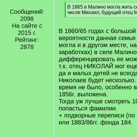
[
В 1865 в Малино могла жить с
Сообщений:
q
числе Михаил, будущий отец М
]
2098
[
/
На сайте с
q
В 1860/65 годах с большой
2015 г.
]
вероятности данная семья 
Рейтинг:
могла и в другом месте, н
2878
заработках) в селе Малино
дифференцировать ее може
т.к. отец НИКОЛАЙ мог еще
да и малых детей не всегд
Николаев будет несколько
время не было, особенно в
1856г. выложена.
Тогда уж лучше смотреть 1
попасться фамилии.
+ подворные переписи (по 
или 1883/86гг. фонда 184.