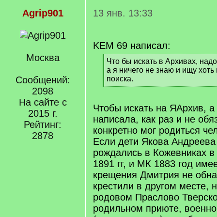
Agrip901
13 янв. 13:33
KEM 69 написал:
Москва
[
Что бы искать в Архивах, надо
q
а я ничего не знаю и ищу хоть
]
Сообщений:
поиска.
[
2098
/
На сайте с
q
Чтобы искать на ЯАрхив, а
2015 г.
]
написала, как раз и не обя
Рейтинг:
конкретно мог родиться че
2878
Если дети Якова Андреева
рождались в Кожевниках в 
1891 гг, и МК 1883 год име
крещения Дмитрия не обна
крестили в другом месте, 
родовом Праслово Тверско
родильном приюте, военно