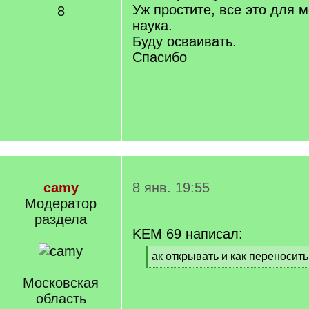
Уж простите, все это для 
8
наука.
Буду осваивать.
Спасибо
camy
8 янв. 19:55
Модератор
раздела
KEM 69 написал:
[
ак открывать и как переносить
q
[
]
Московская
/
q
область
]