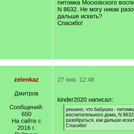
питомка Московского восп
N 8632. Не могу никак разо
дальше искать?
Спасибо!
zelenkaz
27 янв. 12:48
Дмитров
kinder2020 написал:
Сообщений:
[
указано, что бабушка - питомк
650
q
воспитательного дома, N 8632
]
На сайте с
разобраться, как дальше иска
Спасибо!
2016 г.
[