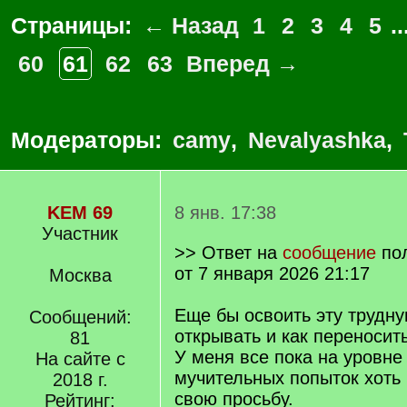
Страницы:
← Назад
1
2
3
4
5
..
60
61
62
63
Вперед →
Модераторы:
camy
,
Nevalyashka
,
KEM 69
8 янв. 17:38
Участник
>> Ответ на
сообщение
по
от 7 января 2026 21:17
Москва
Еще бы освоить эту трудну
Сообщений:
открывать и как переносить
81
У меня все пока на уровне
На сайте с
мучительных попыток хоть 
2018 г.
свою просьбу.
Рейтинг: