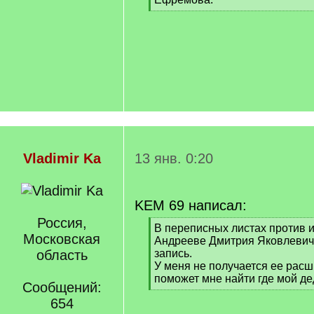
[
/
q
]
Vladimir Ka
13 янв. 0:20
KEM 69 написал:
Россия,
[
В переписных листах против 
Московская
q
Андрееве Дмитрия Яковлевич
]
область
запись.
У меня не получается ее рас
поможет мне найти где мой де
Сообщений:
[
654
/