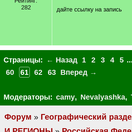
Рейтинг:
/
282
q
дайте ссылку на запись
]
Страницы:
← Назад
1
2
3
4
5
..
60
61
62
63
Вперед →
Модераторы:
camy
,
Nevalyashka
,
Форум
»
Географический разд
И РЕГИОНЫ
»
Российская Фед