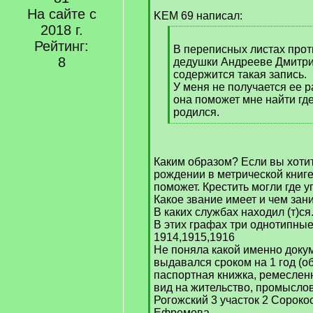
[
На сайте с
q
KEM 69 написал:
]
2018 г.
[
Рейтинг:
q
В переписных листах прот
8
]
дедушки Андрееве Дмитр
содержится такая запись.
У меня не получается ее 
она поможет мне найти гд
родился.
[
/
q
Каким образом? Если вы хотит
]
рождении в метрической книг
поможет. Крестить могли где у
Какое звание имеет и чем зан
В каких службах находил (т)ся
В этих графах три однотипные
1914,1915,1916
Не поняла какой именно докуме
выдавался сроком на 1 год (о
паспортная книжка, ремеслен
вид на жительство, промыслов
Рогожский 3 участок 2 Сорокосв
Ефремова.