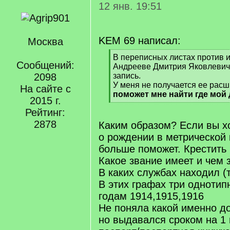
12 янв. 19:51
KEM 69 написал:
Москва
[
В переписных листах против 
Сообщений:
q
Андрееве Дмитрия Яковлевич
]
2098
запись.
У меня не получается ее рас
На сайте с
поможет мне найти где мой
2015 г.
[
Рейтинг:
/
q
2878
Каким образом? Если вы хо
]
о рождении в метрической 
больше поможет. Крестить 
Какое звание имеет и чем 
В каких службах находил (т
В этих графах три однотип
годам 1914,1915,1916
Не поняла какой именно до
но выдавался сроком на 1 