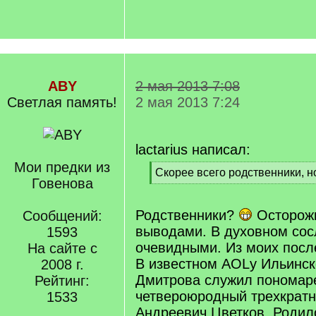
ABY
2 мая 2013 7:08
Светлая память!
2 мая 2013 7:24
lactarius написал:
Мои предки из
[
Скорее всего родственники, н
Говенова
q
[
]
/
q
Родственники?
Осторожн
Сообщений:
]
выводами. В духовном сос
1593
очевидными. Из моих посл
На сайте с
В известном AOLу Ильинс
2008 г.
Дмитрова служил пономар
Рейтинг:
четвероюродный трехкрат
1533
Андреевич Цветков. Родило