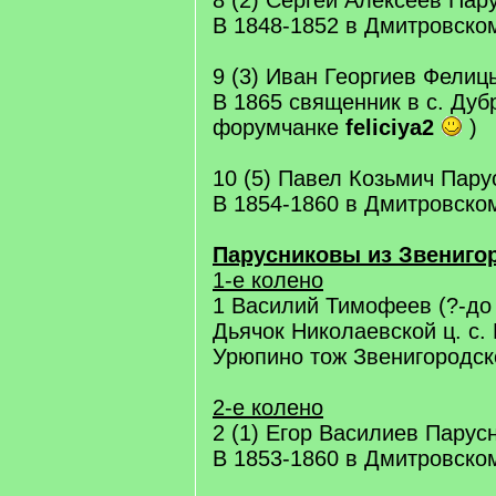
8 (2) Сергей Алексеев Пар
В 1848-1852 в Дмитровско
9 (3) Иван Георгиев Фелиц
В 1865 священник в с. Дуб
форумчанке
feliciya2
)
10 (5) Павел Козьмич Пару
В 1854-1860 в Дмитровско
Парусниковы из Звенигор
1-е колено
1 Василий Тимофеев (?-до
Дьячок Николаевской ц. с.
Урюпино тож Звенигородск
2-е колено
2 (1) Егор Василиев Парусн
В 1853-1860 в Дмитровско