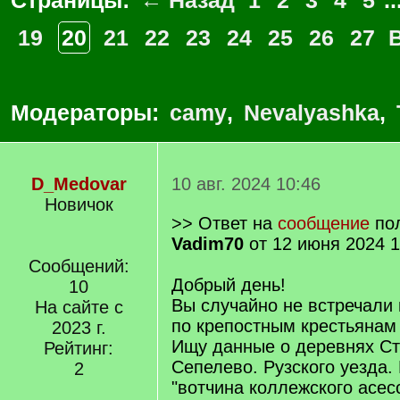
Страницы:
← Назад
1
2
3
4
5
..
19
20
21
22
23
24
25
26
27
Модераторы:
camy
,
Nevalyashka
,
D_Medovar
10 авг. 2024 10:46
Новичок
>> Ответ на
сообщение
пол
Vadim70
от 12 июня 2024 1
Сообщений:
Добрый день!
10
Вы случайно не встречали
На сайте с
по крепостным крестьянам 
2023 г.
Ищу данные о деревнях С
Рейтинг:
Сепелево. Рузского уезда. 
2
"вотчина коллежского асе