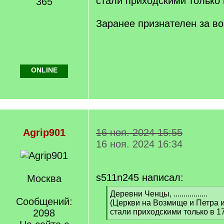
стали приходскими только 
365
Заранее признателен за 
ONLINE
Agrip901
16 ноя. 2024 15:55
16 ноя. 2024 16:34
s511n245 написал:
Москва
[
Деревни Ченцы, .................
Сообщений:
q
(Церкви на Возмище и Петра 
]
2098
стали приходскими только в 1
[