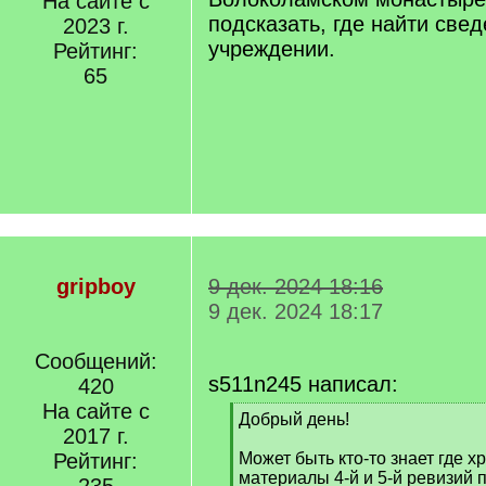
На сайте с
подсказать, где найти све
2023 г.
учреждении.
Рейтинг:
65
gripboy
9 дек. 2024 18:16
9 дек. 2024 18:17
Сообщений:
s511n245 написал:
420
На сайте с
[
Добрый день!
2017 г.
q
]
Рейтинг:
Может быть кто-то знает где х
материалы 4-й и 5-й ревизий 