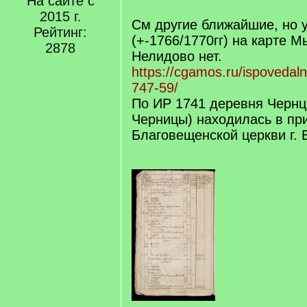
На сайте с
/
2015 г.
q
См другие ближайшие, но 
Рейтинг:
]
(+-1766/1770гг) на карте М
2878
Нелидово нет.
https://cgamos.ru/ispovedal
747-59/
По ИР 1741 деревня Чернц
Черницы) находилась в пр
Благовещенской церкви г. 