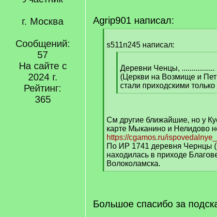
Agrip901 написал:
г. Москва
[
Сообщений:
q
s511n245 написал:
]
57
[
На сайте с
q
Деревни Ченцы, .................
2024 г.
]
(Церкви на Возмище и Пет
стали приходскими только 
Рейтинг:
[
365
/
q
См другие ближайшие, но у Кус
]
карте Мыканино и Нелидово не
https://cgamos.ru/ispovedalnye
По ИР 1741 деревня Чернцы 
находилась в приходе Благове
Волоколамска.
[
/
q
]
Большое спасибо за подска