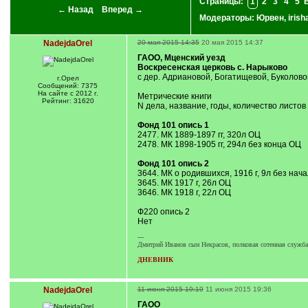
Страницы:
1
2
3
4
5
← Назад
Вперед →
Модераторы:
Юрвен
,
irish
NadejdaOrel
20 мая 2015 14:35
20 мая 2015 14:37
ГАОО, Мценский уезд
Воскресенская церковь с. Нарыково
с дер. Адриановой, Богатищевой, Буколово
г.Орел
Сообщений: 7375
На сайте с 2012 г.
Метрические книги
Рейтинг: 31620
N дела, название, годы, количество листов
Фонд 101 опись 1
2477. МК 1889-1897 гг, 320л ОЦ
2478. МК 1898-1905 гг, 294л без конца ОЦ
Фонд 101 опись 2
3644. МК о родившихся, 1916 г, 9л без нач
3645. МК 1917 г, 26л ОЦ
3646. МК 1918 г, 22л ОЦ
Ф220 опись 2
Нет
---
Дмитрий Иванов сын Некрасов, полковая сотенная служба с
ДНЕВНИК
NadejdaOrel
11 июня 2015 19:19
11 июня 2015 19:36
ГАОО