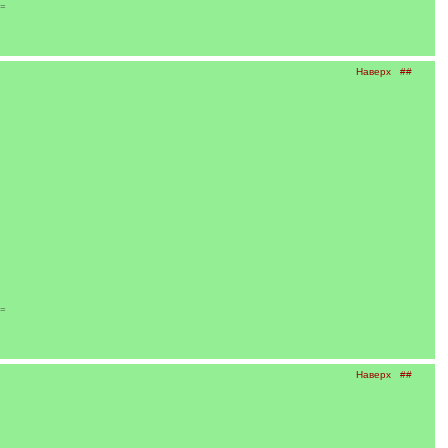
o=
Наверх
##
o=
Наверх
##