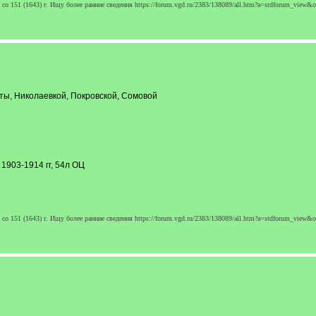
о 151 (1643) г. Ищу более ранние сведения https://forum.vgd.ru/2383/138089/all.htm?a=stdforum_view&
сты, Николаевкой, Покровской, Сомовой
1903-1914 гг, 54л ОЦ
о 151 (1643) г. Ищу более ранние сведения https://forum.vgd.ru/2383/138089/all.htm?a=stdforum_view&