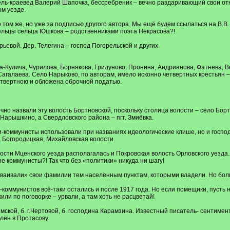
ель-краевед Валерий Шапочка, бессребреник – вечно раздаривающий свои откр
м уезде.
о том же, но уже за подписью другого автора. Мы ещё будем ссылаться на В.В. 
ельцы сельца Юшкова – родственниками поэта Некрасова?!
ьевой. Дер. Телегина – господ Погорельской и других.
Кулича, Чурилова, Борнякова, Гридуново, Пронина, Андрианова, Фатнева, Во
Сагалаева. Село Нарыково, по авторам, имело исконно четвертных крестьян –
твертною и обложена оброчной податью.
о назвали эту волость Бортновской, поскольку столица волости – село Бортн
 Нарышкино, а Свердловского района – пгт. Змиёвка.
и-коммунисты использовали при названиях идеологические клише, но и госп
, Богородицкая, Михайловская волости.
ости Мценского уезда располагалась и Покровская волость Орловского уезда
е коммунисты?! Так что без «политики» никуда ни шагу!
ваивали» свои фамилии тем населённым пунктам, которыми владели. Но больш
оммунистов всё-таки остались и после 1917 года. Но если помещики, пусть не
или по поговорке – урвали, а там хоть не расцветай!
тимской, б. г.Чертовой, б. господина Карамзина. Известный писатель- сентиме
лён в Протасову.