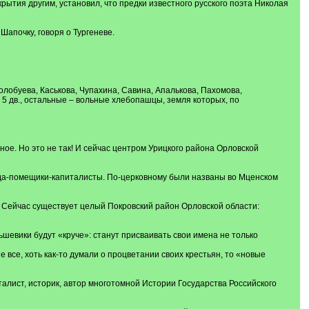
ытия другим, установил, что предки известного русского поэта Николая
Шапочку, говоря о Тургеневе.
лобуева, Каськова, Чупахина, Савина, Апалькова, Пахомова,
 5 дв., остальные – вольные хлебопашцы, земля которых, по
ое. Но это не так! И сейчас центром Урицкого района Орловской
ода-помещики-капиталисты. По-церковному были названы во Мценском
. Сейчас существует целый Покровский район Орловской области:
евики будут «круче»: станут присваивать свои имена не только
 все, хоть как-то думали о процветании своих крестьян, то «новые
нталист, историк, автор многотомной Истории Государства Российского