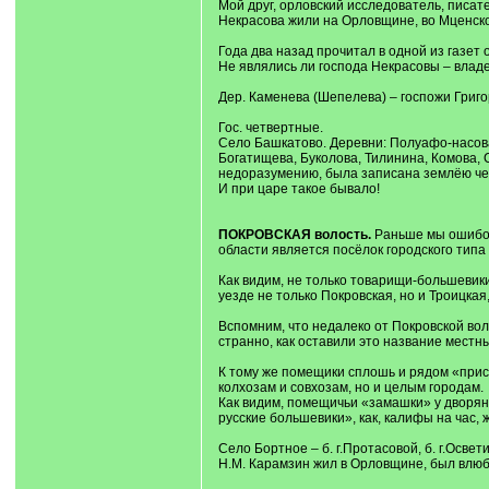
Мой друг, орловский исследователь, писат
Некрасова жили на Орловщине, во Мценско
Года два назад прочитал в одной из газет 
Не являлись ли господа Некрасовы – влад
Дер. Каменева (Шепелева) – госпожи Григор
Гос. четвертные.
Село Башкатово. Деревни: Полуафо-насова-
Богатищева, Буколова, Тилинина, Комова, 
недоразумению, была записана землёю че
И при царе такое бывало!
ПОКРОВСКАЯ волость.
Раньше мы ошибочн
области является посёлок городского типа
Как видим, не только товарищи-большевик
уезде не только Покровская, но и Троицкая
Вспомним, что недалеко от Покровской вол
странно, как оставили это название местны
К тому же помещики сплошь и рядом «прис
колхозам и совхозам, но и целым городам.
Как видим, помещичьи «замашки» у дворян-к
русские большевики», как, калифы на час, ж
Село Бортное – б. г.Протасовой, б. г.Осве
Н.М. Карамзин жил в Орловщине, был влюб