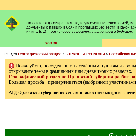
На сайте ВГД собираются люди, увлеченные генеалогией, исто
документы о павших в боях и пропавших без вести, в какой а
и чину.
ВГД - поиск людей в прошлом, настоящем и будущем!
VGD.RU
Раздел
Географический раздел
»
СТРАНЫ И РЕГИОНЫ
»
Российская Ф
Пожалуйста, по отдельным населённым пунктам и свои
открывайте темы в фамильных или дневниковых разделах.
Географический раздел по Орловской губернии разбит по 
Большая просьба - придерживаться (выбранной участникам
АТД Орловской губернии по уездам и волостям смотрите в теме