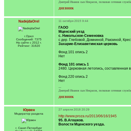
Дмитрий Иванов сын Некрасов, полковая сотенная служба с
ДНЕВНИК
NadejdaOrel
11 октября 2015 9:44
ГАОО
Мценский уезд
с. Никольское-Семеновка
г.Орел
Сообщений: 7375
с дер. Глебовой, Домниной, Ракзиной, Кре
На сайте с 2012 г.
Захарие-Елизаветинская церковь
Рейтинг: 31620
Фонд 101 опись 2
Нет
Фонд 101 опись 1
2480. Церковная летопись, составленная в 
Фонд 220 опись 2
Нет
---
Дмитрий Иванов сын Некрасов, полковая сотенная служба с
ДНЕВНИК
Юрвен
27 апреля 2018 20:29
Модератор раздела
http://www.proza.ru/2013/06/16/1945
95. В.Агошков.
Волости Мценского уезда.
г. Санкт-Петербург