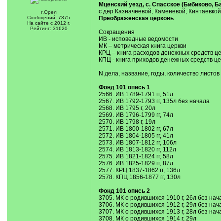
Мценский уезд, с. Спасское (Бибиково, Б
с дер Казначеевой, Каменевой, Кинтаевко
г.Орел
Сообщений: 7375
Преображенская церковь
На сайте с 2012 г.
Рейтинг: 31620
Сокращения
ИВ - исповедные ведомости
МК – метрическая книга церкви
КРЦ – книга расходов денежных средств ц
КПЦ - книга приходов денежных средств це
N дела, название, годы, количество листов
Фонд 101 опись 1
2566. ИВ 1789-1791 гг, 51л
2567. ИВ 1792-1793 гг, 135л без начала
2568. ИВ 1795 г, 20л
2569. ИВ 1796-1799 гг, 74л
2570. ИВ 1798 г, 19л
2571. ИВ 1800-1802 гг, 67л
2572. ИВ 1804-1805 гг, 41л
2573. ИВ 1807-1812 гг, 106л
2574. ИВ 1813-1820 гг, 112л
2575. ИВ 1821-1824 гг, 58л
2576. ИВ 1825-1829 гг, 87л
2577. КРЦ 1837-1862 гг, 136л
2578. КПЦ 1856-1877 гг, 130л
Фонд 101 опись 2
3705. МК о родившихся 1910 г, 26л без нач
3706. МК о родившихся 1912 г, 29л без нач
3707. МК о родившихся 1913 г, 28л без нач
3708. МК о родившихся 1914 г, 29л