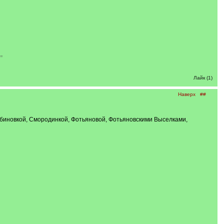
o=
Лайк (1)
Наверх
##
Рябиновкой, Смородинкой, Фотьяновой, Фотьяновскими Выселками,