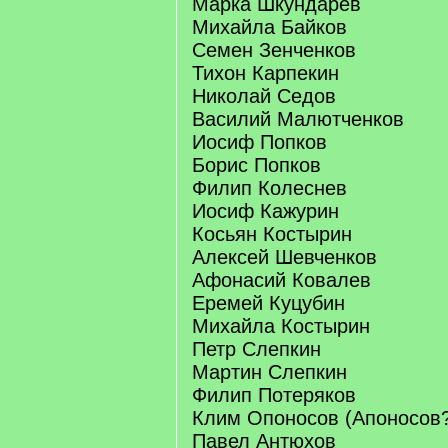
Марка Шкундарев
Михайла Байков
Семен Зенченков
Тихон Карпекин
Николай Седов
Василий Малютченков
Иосиф Попков
Борис Попков
Филип Колеснев
Иосиф Кажурин
Косьян Костырин
Алексей Шевченков
Афонасий Ковалев
Еремей Куцубин
Михайла Костырин
Петр Слепкин
Мартин Слепкин
Филип Потеряков
Клим Опоносов (Апоносов
Павел Антюхов