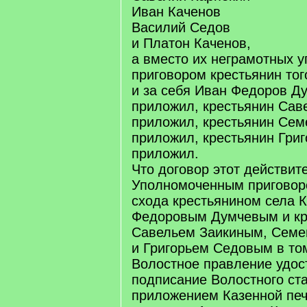
Иван Каченов
Василий Седов
и Платон Каченов,
а вместо их неграмотных 
приговором крестьянин тог
и за себя Иван Федоров Д
приложил, крестьянин Сав
приложил, крестьянин Сем
приложил, крестьянин Григ
приложил.
Что договор этот действит
Уполномоченным приговор
схода крестьянином села 
Федоровым Думчевым и кр
Савельем Заикиным, Сем
и Григорьем Седовым в то
Волостное правление удос
подписание Волостного ст
приложением Казенной печ