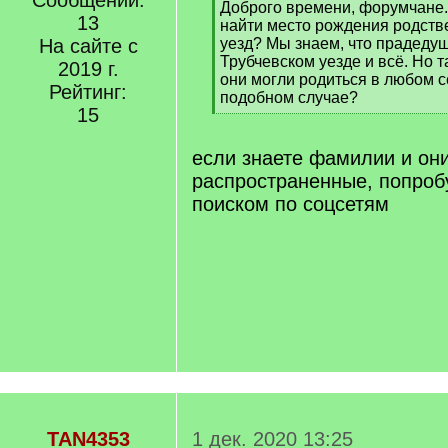
Сообщений:
[
Доброго времени, форумчане.
13
q
найти место рождения родств
]
На сайте с
уезд? Мы знаем, что прадеду
Трубчевском уезде и всё. Но т
2019 г.
они могли родиться в любом се
Рейтинг:
подобном случае?
15
[
/
q
если знаете фамилии и он
]
распространенные, попробу
поиском по соцсетям
TAN4353
1 дек. 2020 13:25