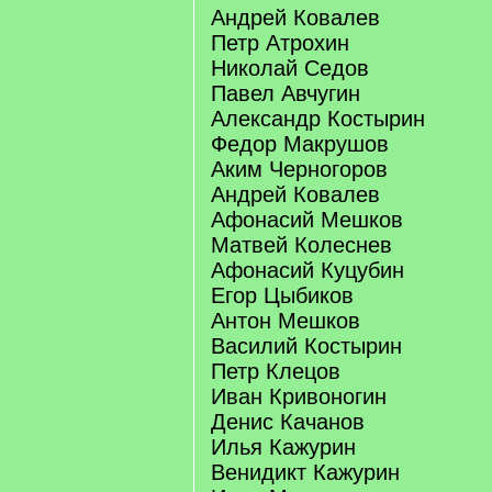
Андрей Ковалев
Петр Атрохин
Николай Седов
Павел Авчугин
Александр Костырин
Федор Макрушов
Аким Черногоров
Андрей Ковалев
Афонасий Мешков
Матвей Колеснев
Афонасий Куцубин
Егор Цыбиков
Антон Мешков
Василий Костырин
Петр Клецов
Иван Кривоногин
Денис Качанов
Илья Кажурин
Венидикт Кажурин