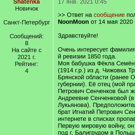
Shatenka
17 янв. 2021 0:45
Новичок
>> Ответ на
сообщение
пол
NoonMoon
от 14 мая 2020 
Санкт-Петербург
Здравствуйте!
Сообщений:
8
Очень интересует фамилия
На сайте с
й ревизии 1850 года.
2021 г.
Моя бабушка Фёкла Семён
Рейтинг:
(1914 г.р.) из д. Чижовка 
4
Брянской области (ранее 
губернии). Её отец (мой пр
Петрович Сенченков был ж
Андреевне Сенченковой (в
Лукьянова). Предположите
брат Игнатий Петрович Се
интернете в списках пропа
Первую мировую войну, он
под г. Балигрудом в Польше