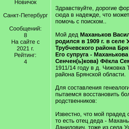
Новичок
Здравствуйте, дорогие фо
сюда в надежде, что может
Санкт-Петербург
помочь с поиском..
Сообщений:
Мой дед
Маханьков Васи
8
родился в 1909 г. в селе 
На сайте с
Трубчевского района Бря
2021 г.
Его супруга - Маханькова
Рейтинг:
Сенчен(ь)кова) Фёкла С
4
1911/14 году в д. Чижовка 
района Брянской области.
Для составления генеалог
пытаемся восстановить бо
родственников:
Известно, что мой прадед 
то есть отец деда - Махан
Данилович, тоже из села У