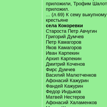
приложили, Трофим Шалот
приложил.
... (л.69) К сему выкупном
крестьяне
села
Кокоревки
Староста Петр Авчугин
Григорий Думчев
Петр Камагоров
Яков Камагоров
Иван Карпекин
Архип Карпекин
Дмитрий Коченов
Фирс Думчев
Василий Малютченков
Афонасий Кажурин
Фандей Кажурин
Федор Индыков
Матвей Нестеров
Афонасий Халаменков