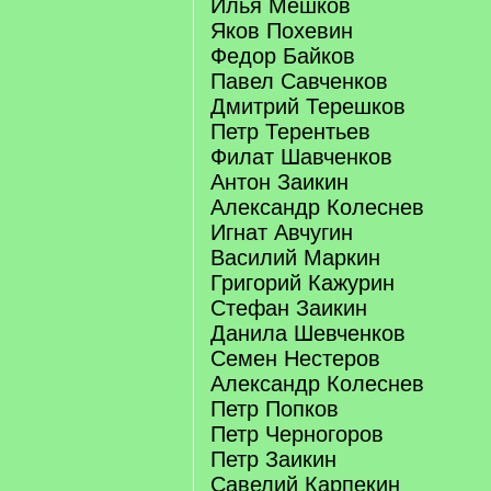
Илья Мешков
Яков Похевин
Федор Байков
Павел Савченков
Дмитрий Терешков
Петр Терентьев
Филат Шавченков
Антон Заикин
Александр Колеснев
Игнат Авчугин
Василий Маркин
Григорий Кажурин
Стефан Заикин
Данила Шевченков
Семен Нестеров
Александр Колеснев
Петр Попков
Петр Черногоров
Петр Заикин
Савелий Карпекин