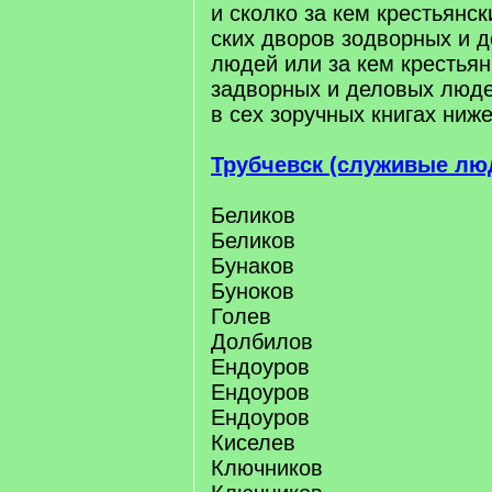
и сколко за кем крестьянс
ских дворов зодворных и 
людей или за кем крестья
задворных и деловых люде
в сех зоручных книгах ниже
Трубчевск (служивые лю
Беликов
Беликов
Бунаков
Буноков
Голев
Долбилов
Ендоуров
Ендоуров
Ендоуров
Киселев
Ключников