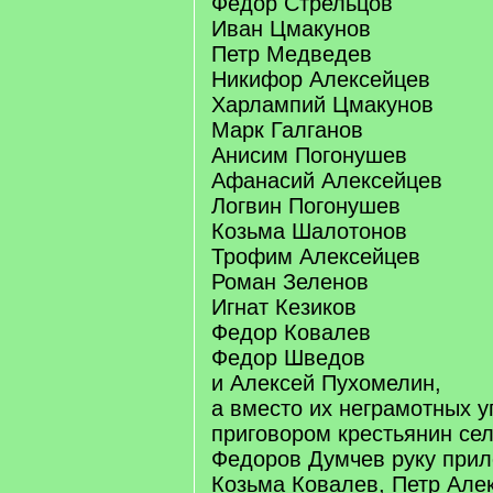
Федор Стрельцов
Иван Цмакунов
Петр Медведев
Никифор Алексейцев
Харлампий Цмакунов
Марк Галганов
Анисим Погонушев
Афанасий Алексейцев
Логвин Погонушев
Козьма Шалотонов
Трофим Алексейцев
Роман Зеленов
Игнат Кезиков
Федор Ковалев
Федор Шведов
и Алексей Пухомелин,
а вместо их неграмотных 
приговором крестьянин се
Федоров Думчев руку прил
Козьма Ковалев, Петр Але