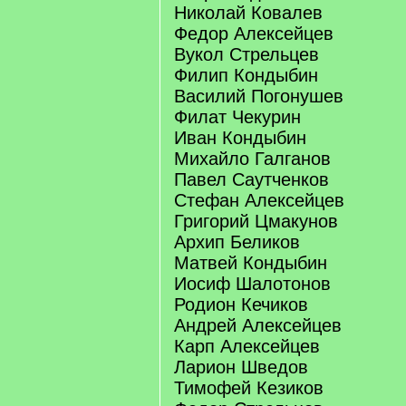
Николай Ковалев
Федор Алексейцев
Вукол Стрельцев
Филип Кондыбин
Василий Погонушев
Филат Чекурин
Иван Кондыбин
Михайло Галганов
Павел Саутченков
Стефан Алексейцев
Григорий Цмакунов
Архип Беликов
Матвей Кондыбин
Иосиф Шалотонов
Родион Кечиков
Андрей Алексейцев
Карп Алексейцев
Ларион Шведов
Тимофей Кезиков