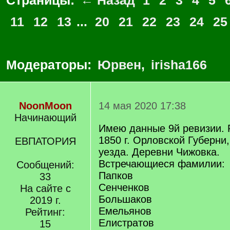
Страницы:
← Назад
1
2
3
4
5
11
12
13
...
20
21
22
23
24
25
Модераторы:
Юрвен
,
irisha166
NoonMoon
14 мая 2020 17:38
Начинающий
Имею данные 9й ревизии. 
1850 г. Орловской Губерни,
ЕВПАТОРИЯ
уезда. Деревни Чижовка.
Встречающиеся фамилии:
Сообщений:
Папков
33
Сенченков
На сайте с
Большаков
2019 г.
Емельянов
Рейтинг:
Елистратов
15