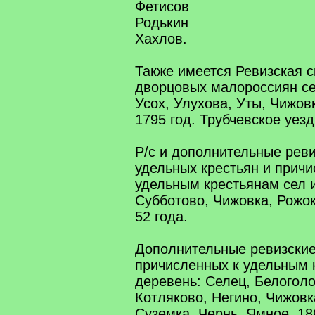
Фетисов
Родькин
Хахлов.
Также имеется Ревизская с
дворцовых малороссиян се
Усох, Улухова, Уты, Чижов
1795 год. Трубчевское уез
Р/с и дополнительные реви
удельных крестьян и причи
удельным крестьянам сел 
Субботово, Чижовка, Рожо
52 года.
Дополнительные ревизские
причисленных к удельным 
деревень: Селец, Белоголо
Котляково, Негино, Чижовк
Суземка, Чернь, Ямное. 18