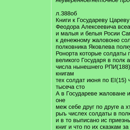
неуверенное/неточное пр
л.388об
Книги к Государеву Цареву
Феодора Алексеевича всеа
и малыя и белыя Росии С
к денежному жаловоню сол
полковника Яковлева полк
Ронорта которые солдаты 
великого Государя в полк а
числа нынешнего РПИ(188)-
книгам
тех солдат июня по ЕI(15)
тысеча сто
А в Государеве жаловане и
оне
меж себе друг по друге а х
рыъ числех солдаты в пол
и в то выписано ис приезн
книг и что по их сказкам з