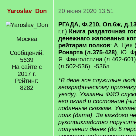
Yaroslav_Don
20 июня 2020 13:51
РГАДА, Ф.210, Оп.6ж, д.1
г.г.)
Книга раздаточная го
денежнаго жалованья ко
Москва
рейтарам полков
: А. Цея 
Ронарта (л.375-428)
, Ю. Ф
Сообщений:
Я. Фанголстина (л.462-601
5639
(л.502-536). -536л.
На сайте с
2017 г.
*В деле все служилые люд
Рейтинг:
географическому признаку 
8282
уезду). Указаны ФИО служ
его оклад и состояние (чи
поданным сказкам. Указано
полк (дата). За каждого ч
рукоприкладство поручит
получении денег (до 5 персо