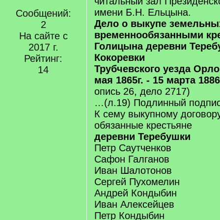
читальный зал Президенск
имени Б.Н. Ельцына.
Сообщений:
Дело о выкупе земельны
2
временнообязанными кре
На сайте с
Голицына деревни Тереб
2017 г.
Кокоревки
Рейтинг:
Трубчевского уезда Орло
14
мая 1865г. - 15 марта 1886 
опись 26, дело 2717)
…(л.19) Подлинный подпис
К сему выкупному договор
обязанные крестьяне
деревни
Теребушки
Петр Саутченков
Сафон Галганов
Иван Шалотонов
Сергей Пухомелин
Андрей Кондыбин
Иван Алексейцев
Петр Кондыбин