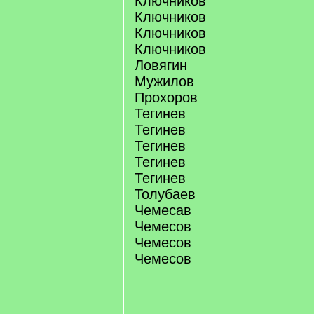
Ключников
Ключников
Ключников
Ключников
Ловягин
Мужилов
Прохоров
Тегинев
Тегинев
Тегинев
Тегинев
Тегинев
Толубаев
Чемесав
Чемесов
Чемесов
Чемесов