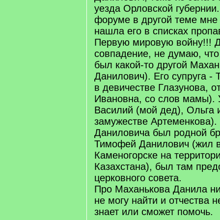
уезда Орловской губернии.
форуме в другой теме мне 
нашла его в списках пропа
Первую мировую войну!!! 
совпадение, не думаю, что
был какой-то другой Маха
Данилович). Его супруга - 
в девичестве Глазунова, о
Ивановна, со слов мамы). 
Василий (мой дед), Ольга 
замужестве Артеменкова).
Даниловича был родной бр
Тимофей Данилович (жил в
Каменогорске на территор
Казахстана), был там пре
церковного совета.
Про Маханькова Данила ни
не могу найти и отчества н
знает или сможет помочь.