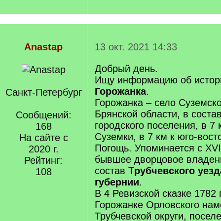
Anastap
13 окт. 2021 14:33
Добрый день.
Ищу информацию об истор
Горожанка
.
Санкт-Петербург
Горожанка – село Суземско
Брянской области, в соста
Сообщений:
городского поселения, в 7 
168
Суземки, в 7 км к юго-вост
На сайте с
Погощь. Упоминается с XVII
2020 г.
бывшее дворцовое владен
Рейтинг:
состав Т
рубчевского уез
108
губернии
.
В 4 Ревизской сказке 1782 
Горожанке Орловского нам
Трубчевской округи, посел