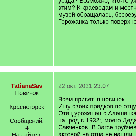
уезда? Возможно, кто-то у
этим? К краеведам и мест
музей обращалась, безрезу
Горожанка только поверхн
TatianaSav
22 окт. 2021 23:07
Новичок
Всем привет, я новичок.
Ищу своих предков по отцу
Красногорск
Отец уроженец с Алешенка
на, род в 1932г, моего Дед
Сообщений:
Савченков. В Загсе трубчев
4
актовой на отца не нашли.
На сайте с