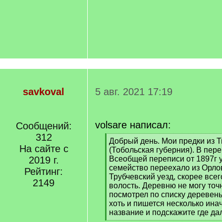
savkoval
5 авг. 2021 17:19
volsare написал:
Сообщений:
312
[
Добрый день. Мои предки из 
На сайте с
q
(Тобольская губерния). В пер
]
2019 г.
Всеобщей переписи от 1897г у
семейство переехало из Орло
Рейтинг:
Трубчевский уезд, скорее все
2149
волость. Деревню не могу точ
посмотрел по списку деревень
хоть и пишется несколько ина
название и подскажите где да
[