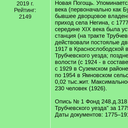
Новая Погощь. Упоминается
2019 г.
века (первоначально как Б
Рейтинг:
бывшее дворцовое владен
2149
приход села Негина, с 1777
середине XIX века была ус
станция (на тракте Трубчев
действовали постоялые дв
1917 в Краснослободской 
Трубчевского уезда; поздн
волости (с 1924 - в состав
с 1929 в Суземском районе
по 1954 в Ямновском сель
0,02 тыс.жит. Максимально
230 человек (1926).
Опись № 1 Фонд 248.д.318
Трубчевского уезда" за 17
Даты документов: 1775–191