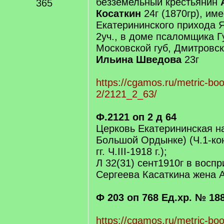
безземельный крестьянин
365
Косаткин
24г (1870гр), им
Екатерининского прихода 
2уч., в доме псаломщика Гу
Московской губ, Дмитровс
Ильина Шведова
23г
https://cgamos.ru/metric-bo
2/2121_2_63/
Ф.2121 оп 2 д 64
Церковь Екатерининская н
Большой Ордынке) (Ч.1-ко
гг. Ч.III-1918 г.);
Л 32(31) сент1910г в восп
Сергеева Касаткина жена 
Ф 203 оп 768 Ед.хр. № 18
https://cgamos.ru/metric-bo