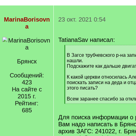
MarinaBorisovn
23 окт. 2021 0:54
a
TatianaSav написал:
[
q
В Загсе трубчевского р-на зап
]
Брянск
нашли.
Подскажите как дальше двига
Сообщений:
К какой церкви относилась Ал
423
поискать записи на деда и отц
этого писать?
На сайте с
2015 г.
Всем заранее спасибо за откл
Рейтинг:
[
685
/
q
Для поиска информации о 
]
Вам надо написать в Брян
архив ЗАГС: 241022, г. Бря