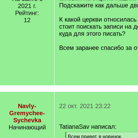
Подскажите как дальше дв
2021 г.
Рейтинг:
К какой церкви относилас
12
стоит поискать записи на д
куда для этого писать?
Всем заранее спасибо за о
Navly-
22 окт. 2021 23:22
Gremychee-
Sychevka
TatianaSav написал:
Начинающий
[
Всем привет, я новичок.