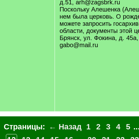
д.51, arh@zagsbrk.ru
Поскольку Алешенка (Алеша
нем была церковь. О рожде
можете запросить госархив
области, документы этой це
Брянск, ул. Фокина, д. 45а, 
gabo@mail.ru
Страницы:
← Назад
1
2
3
4
5
..