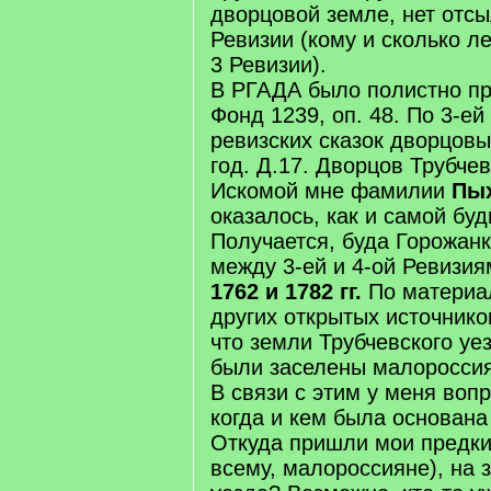
дворцовой земле, нет отс
Ревизии (кому и сколько л
3 Ревизии).
В РГАДА было полистно пр
Фонд 1239, оп. 48. По 3-ей
ревизских сказок дворцовы
год. Д.17. Дворцов Трубчев
Искомой мне фамилии
Пы
оказалось, как и самой бу
Получается, буда Горожан
между 3-ей и 4-ой Ревизиям
1762 и 1782 гг.
По материа
других открытых источников
что земли Трубчевского уе
были заселены малоросси
В связи с этим у меня вопр
когда и кем была основана
Откуда пришли мои предки
всему, малороссияне), на 