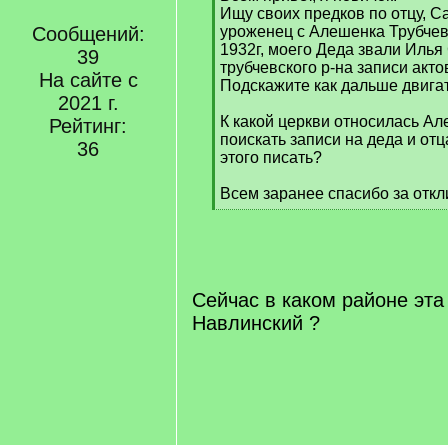
q
Ищу своих предков по отцу, С
]
Сообщений:
уроженец с Алешенка Трубчевс
1932г, моего Деда звали Илья
39
трубчевского р-на записи акто
На сайте с
Подскажите как дальше двига
2021 г.
К какой церкви относилась Ал
Рейтинг:
поискать записи на деда и отц
36
этого писать?
Всем заранее спасибо за откл
[
/
q
]
Сейчас в каком районе эта
Навлинский ?