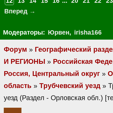
12
13
14
15
16
...
20
21
22
23
Вперед →
Модераторы:
Юрвен
,
irisha166
Форум
»
Географический разд
И РЕГИОНЫ
»
Российская Фед
Россия, Центральный округ
»
О
область
»
Трубчевский уезд
» Т
уезд (Раздел - Орловская обл.) [