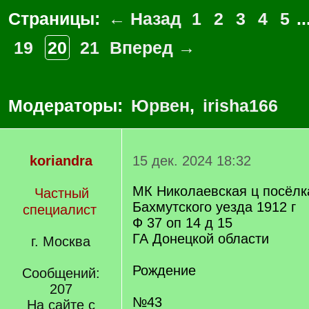
Страницы:
← Назад
1
2
3
4
5
..
19
20
21
Вперед →
Модераторы:
Юрвен
,
irisha166
koriandra
15 дек. 2024 18:32
МК Николаевская ц посёлк
Частный
Бахмутского уезда 1912 г
специалист
Ф 37 оп 14 д 15
ГА Донецкой области
г. Москва
Рождение
Сообщений:
207
№43
На сайте с