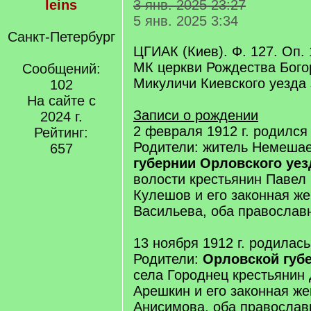
leins
3 янв. 2025 23:27
5 янв. 2025 3:34
Санкт-Петербург
ЦГИАК (Киев). Ф. 127. Оп. 
МК церкви Рождества Бого
Сообщений:
Микуличи Киевского уезда з
102
На сайте с
Записи о рождении
2024 г.
2 февраля 1912 г. родилс
Рейтинг:
Родители: житель Немеша
657
губернии Орловского уез
волости крестьянин Павел
Кулешов и его законная ж
Васильева, оба православ
13 ноября 1912 г. родилас
Родители:
Орловской губе
села Городнец крестьянин
Арешкин и его законная ж
Анисимова, оба правосла