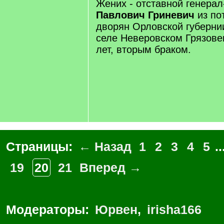
Жених - отставной генера
Павлович Гриневич
из по
дворян Орловской губерни
селе Неверовском Грязовец
лет, вторым браком.
Страницы:
← Назад
1
2
3
4
5
..
19
20
21
Вперед →
Модераторы:
Юрвен
,
irisha166