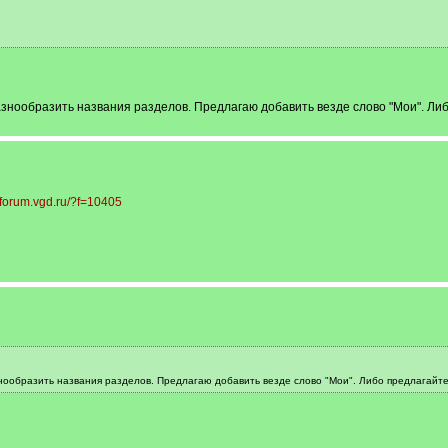
знообразить названия разделов. Предлагаю добавить везде слово "Мои". Ли
//forum.vgd.ru/?f=10405
нообразить названия разделов. Предлагаю добавить везде слово "Мои". Либо предлагайт