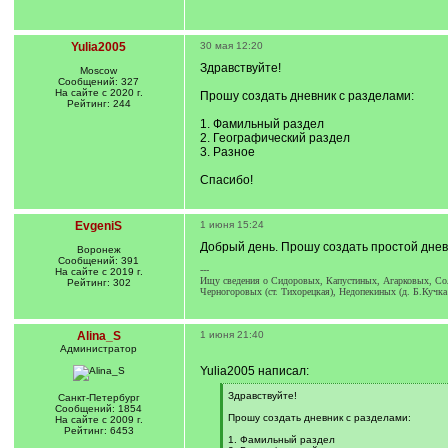
Yulia2005
30 мая 12:20
Здравствуйте!
Moscow
Сообщений: 327
На сайте с 2020 г.
Прошу создать дневник с разделами:
Рейтинг: 244
1. Фамильный раздел
2. Географический раздел
3. Разное
Спасибо!
EvgeniS
1 июня 15:24
Добрый день. Прошу создать простой днев
Воронеж
Сообщений: 391
---
На сайте с 2019 г.
Ищу сведения о Сидоровых, Капустиных, Агарковых, Соло
Рейтинг: 302
Черногоровых (ст. Тихорецкая), Недопекиных (д. Б.Кучка
Alina_S
1 июня 21:40
Администратор
Yulia2005 написал:
[
Здравствуйте!
Санкт-Петербург
q
Сообщений: 1854
]
Прошу создать дневник с разделами:
На сайте с 2009 г.
Рейтинг: 6453
1. Фамильный раздел