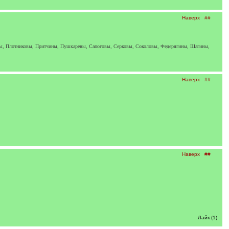
Наверх
##
вы, Плотниковы, Притчины, Пушкаревы, Сапоговы, Серковы, Соколовы, Федерягины, Шагины,
Наверх
##
Наверх
##
Лайк (1)