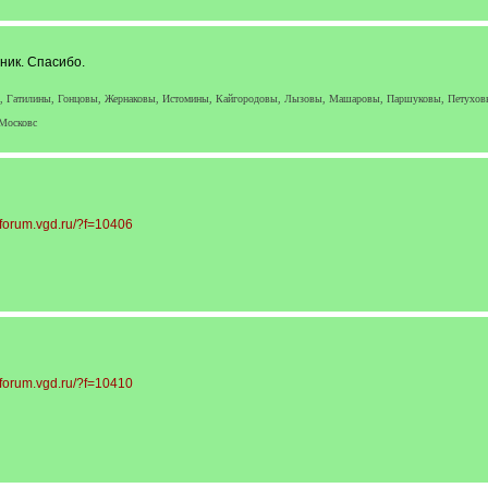
ник. Спасибо.
ы, Гатилины, Гонцовы, Жернаковы, Истомины, Кайгородовы, Лызовы, Машаровы, Паршуковы, Петухо
 Московс
//forum.vgd.ru/?f=10406
//forum.vgd.ru/?f=10410