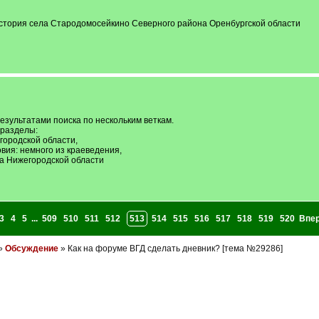
История села Стародомосейкино Северного района Оренбургской области
езультатами поиска по нескольким веткам.
 разделы:
городской области,
вия: немного из краеведения,
а Нижегородской области
3
4
5
...
509
510
511
512
513
514
515
516
517
518
519
520
Впе
»
Обсуждение
» Как на форуме ВГД сделать дневник? [тема №29286]