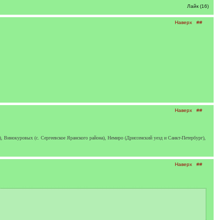
Лайк (16)
Наверх
##
Наверх
##
Винокуровых (с. Сергеевское Яранского района), Немиро (Дриссенский уезд и Санкт-Петербург),
Наверх
##