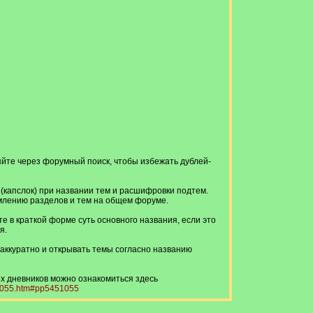
яйте через форумный поиск, чтобы избежать дублей-
 (капслок) при названии тем и расшифровки подтем.
лению разделов и тем на общем форуме.
е в краткой форме суть основного названия, если это
я.
аккуратно и открывать темы согласно названию
х дневников можно ознакомиться здесь
51055.htm#pp5451055