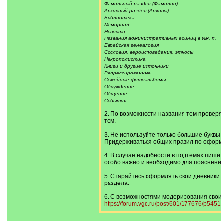
Фамильный раздел (Фамилии)
Архивный раздел (Архивы)
Библиотека
Мемориал
Новости
Названия административных единиц в Им. п.
Еврейская генеалогия
Сословия, вероисповедания, этносы
Некрополистика
Книги и другие источники
Репрессированные
Семейные фотоальбомы
Обсуждение
Общение
События
2. По возможности названия тем провер
тем.
3. Не используйте только большие буквы
Придерживаться общих правил по оформ
4. В случае надобности в подтемах пишит
особо важно и необходимо для пояснени
5. Старайтесь оформлять свои дневники 
раздела.
6. С возможностями модерирования свои
https://forum.vgd.ru/post/601/177676/p54