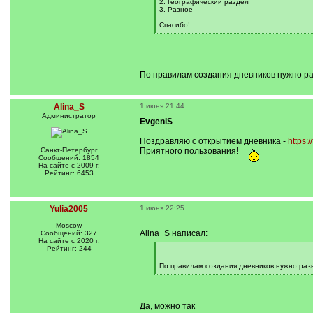
2. Географический раздел
3. Разное
Спасибо!
[
/
q
]
По правилам создания дневников нужно ра
Alina_S
1 июня 21:44
Администратор
EvgeniS
Поздравляю с открытием дневника -
https:
Санкт-Петербург
Приятного пользования!
Сообщений: 1854
На сайте с 2009 г.
Рейтинг: 6453
Yulia2005
1 июня 22:25
Moscow
Alina_S написал:
Сообщений: 327
На сайте с 2020 г.
Рейтинг: 244
[
q
]
По правилам создания дневников нужно раз
[
/
q
]
Да, можно так