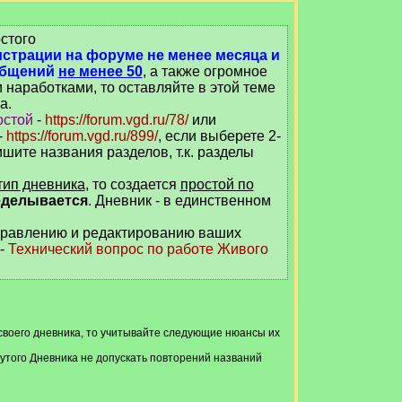
стого
истрации на форуме не менее месяца и
общений
не менее 50
, а также огромное
 наработками, то оставляйте в этой теме
а.
остой
-
https://forum.vgd.ru/78/
или
-
https://forum.vgd.ru/899/
, если выберете 2-
ишите названия разделов, т.к. разделы
тип дневника
, то создается
простой по
еделывается
. Дневник - в единственном
равлению и редактированию ваших
 -
Технический вопрос по работе Живого
своего дневника, то учитывайте следующие нюансы их
нутого Дневника не допускать повторений названий