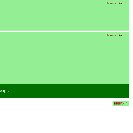
Наверх
##
Наверх
##
ред →
ВВЕРХ ⇈