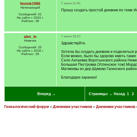
Vostok1986
7 июня 11:00
Начинающий
Прошу создать простой дневник по теме 
Сообщений: 41
На сайте с 2024 г.
Рейтинг: 36
alex_lo
7 июня 19:27
Новичок
Здравствуйте,
Сообщений: 20
На сайте с 2016 г.
Хотела бы создать дневник и поделиться р
Рейтинг: 29
Если можно, было бы здорово иметь такие
Село Ахпаевка Воротынского района Ниже
Большая Пестровка (Успенское тож) Мордо
Матвеевы из дер.Шумово Гагинского район
Благодарю заранее!
Вперед →
Страницы:
← Назад
1
2
Генеалогический форум
»
Дневники участников
»
Дневники участников