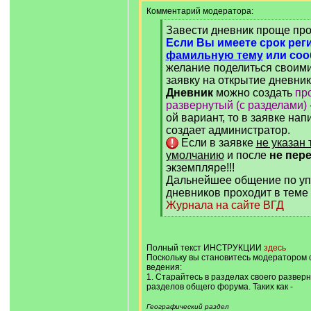
Комментарий модератора:
[
Завести дневник проще про
q
Если Вы имеете срок рег
]
фамильную тему
или со
желание поделиться своими
заявку на открытие дневник
Дневник
можно создать
пр
развернутый (с разделами)
ой вариант, то в заявке нап
создает администратор.
Если в заявке
не указан 
умолчанию
и после
не пер
экземпляре!!!
Дальнейшее общение по уп
дневников проходит в теме
Журнала на сайте ВГД
[
/
q
]
Полный текст ИНСТРУКЦИИ
здесь
Поскольку вы становитесь модератором 
ведения:
1. Старайтесь в разделах своего развер
разделов общего форума. Таких как -
Географический раздел