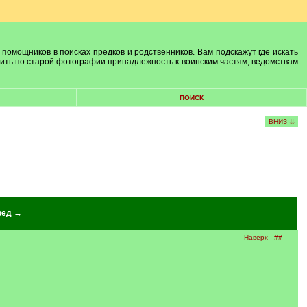
 помощников в поисках предков и родственников. Вам подскажут где искать
лить по старой фотографии принадлежность к воинским частям, ведомствам
ПОИСК
ВНИЗ ⇊
ред →
Наверх
##