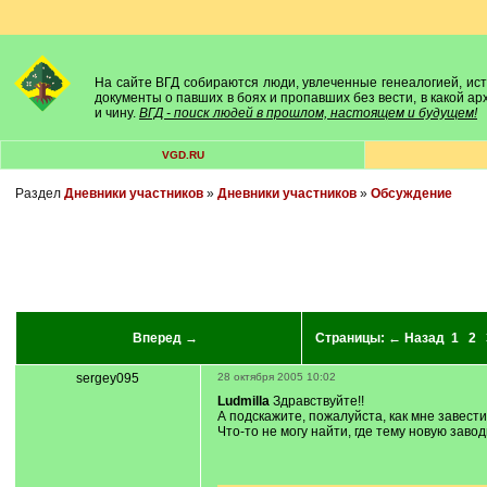
На сайте ВГД собираются люди, увлеченные генеалогией, исто
документы о павших в боях и пропавших без вести, в какой а
и чину.
ВГД - поиск людей в прошлом, настоящем и будущем!
VGD.RU
Раздел
Дневники участников
»
Дневники участников
»
Обсуждение
Вперед →
Страницы:
← Назад
1
2
sergey095
28 октября 2005 10:02
Ludmilla
Здравствуйте!!
А подскажите, пожалуйста, как мне завести
Что-то не могу найти, где тему новую завод