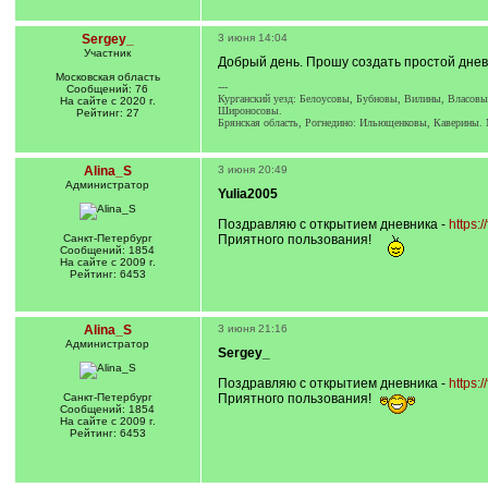
Sergey_
3 июня 14:04
Участник
Добрый день. Прошу создать простой днев
Московская область
---
Сообщений: 76
Курганский уезд: Белоусовы, Бубновы, Вилины, Власов
На сайте с 2020 г.
Широносовы.
Рейтинг: 27
Брянская область, Рогнедино: Ильющенковы, Каверины.
Alina_S
3 июня 20:49
Администратор
Yulia2005
Поздравляю с открытием дневника -
https:
Санкт-Петербург
Приятного пользования!
Сообщений: 1854
На сайте с 2009 г.
Рейтинг: 6453
Alina_S
3 июня 21:16
Администратор
Sergey_
Поздравляю с открытием дневника -
https:
Санкт-Петербург
Приятного пользования!
Сообщений: 1854
На сайте с 2009 г.
Рейтинг: 6453