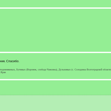
ник. Спасибо.
довниковых, Бутиных (Воронеж, слобода Чижовка), Дулькиных (с. Солодовка Волгоградской области), 
 Яран