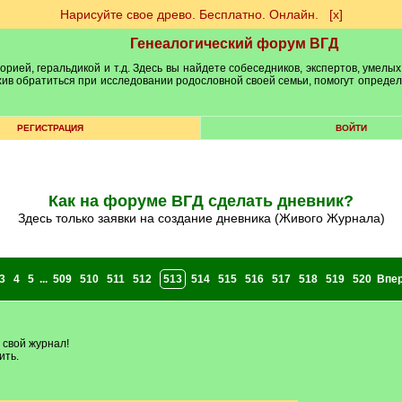
Нарисуйте свое древо. Бесплатно. Онлайн.
[х]
Генеалогический форум ВГД
рией, геральдикой и т.д. Здесь вы найдете собеседников, экспертов, умелых
рхив обратиться при исследовании родословной своей семьи, помогут опреде
РЕГИСТРАЦИЯ
ВОЙТИ
Как на форуме ВГД сделать дневник?
здесь только заявки на создание дневника (Живого Журнала)
3
4
5
...
509
510
511
512
513
514
515
516
517
518
519
520
Впе
 свой журнал!
ить.