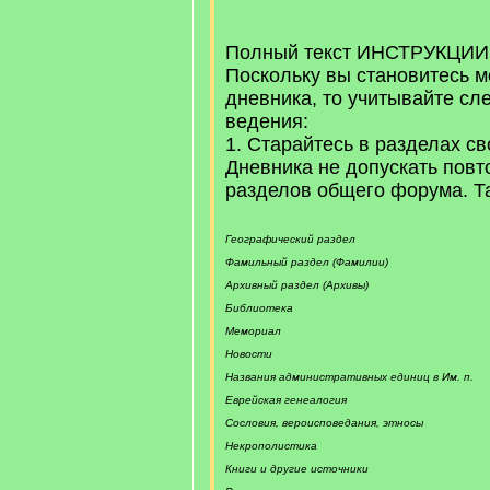
/
q
]
Полный текст ИНСТРУКЦИ
Поскольку вы становитесь 
дневника, то учитывайте с
ведения:
1. Старайтесь в разделах св
Дневника не допускать повт
разделов общего форума. Та
Географический раздел
Фамильный раздел (Фамилии)
Архивный раздел (Архивы)
Библиотека
Мемориал
Новости
Названия административных единиц в Им. п.
Еврейская генеалогия
Сословия, вероисповедания, этносы
Некрополистика
Книги и другие источники