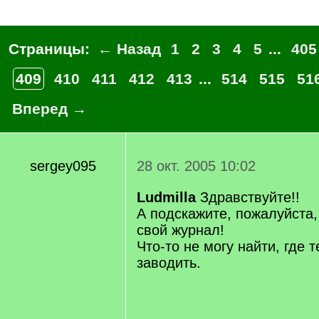
Страницы:
← Назад
1
2
3
4
5
...
405
409
410
411
412
413
...
514
515
51
Вперед →
sergey095
28 окт. 2005 10:02
Ludmilla
Здравствуйте!!
А подскажите, пожалуйста,
свой журнал!
Что-то не могу найти, где 
заводить.