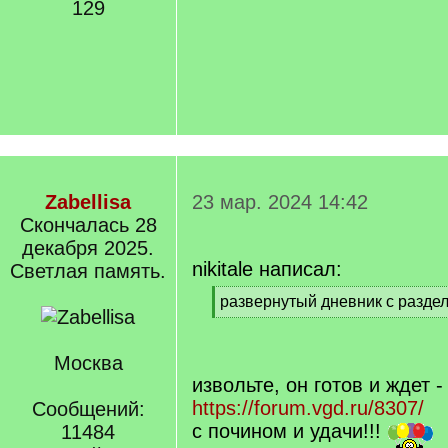
129
Zabellisa
23 мар. 2024 14:42
Cкончалась 28
декабря 2025.
nikitale написал:
Светлая память.
[
развернутый дневник с разде
q
[
]
/
q
Москва
]
извольте, он готов и ждет -
https://forum.vgd.ru/8307/
Сообщений:
с почином и удачи!!!
11484