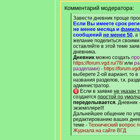
Комментарий модератора:
[
Завести дневник проще про
q
Если Вы имеете срок рег
]
не менее месяца и
фамиль
сообщений
не менее 50
, а
желание поделиться своими 
оставляйте в этой теме заяв
дневника.
Дневник
можно создать
про
https://forum.vgd.ru/78/
или
ра
разделами)
-
https://forum.vgd
выберете 2-ой вариант, то в
названия разделов, т.к. раз
администратор.
Если в заявке
не указан 
создается
простой по умолч
переделывается
. Дневник 
экземпляре!!!
Дальнейшее общение по уп
редактированию ваших днев
теме -
Технический вопрос 
Журнала на сайте ВГД
[