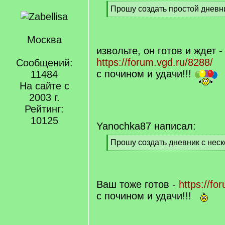
[
Прошу создать простой дневн
q
[
]
/
q
Москва
]
извольте, он готов и ждет -
https://forum.vgd.ru/8288/
Сообщений:
с почином и удачи!!!
11484
На сайте с
2003 г.
Рейтинг:
10125
Yanochka87 написал:
[
Прошу создать дневник с нес
q
[
]
/
q
]
Ваш тоже готов -
https://fo
с почином и удачи!!!