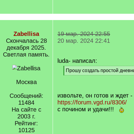
Zabellisa
19 мар. 2024 22:55
Cкончалась 28
20 мар. 2024 22:41
декабря 2025.
Светлая память.
luda- написал:
[
Прошу создать простой дневн
q
[
]
Москва
/
q
]
извольте, он готов и ждет -
Сообщений:
https://forum.vgd.ru/8306/
11484
с почином и удачи!!!
На сайте с
2003 г.
Рейтинг:
10125