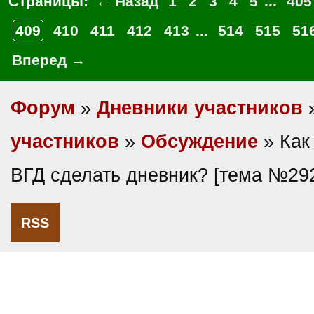
Страницы:
← Назад
1
2
3
4
5
...
405
409
410
411
412
413
...
514
515
51
Вперед →
Форум
»
Дневники участников
участников
»
Обсуждение
» Как
ВГД сделать дневник? [тема №29
RSS