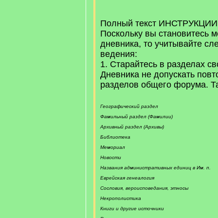
/
q
]
Полный текст ИНСТРУКЦИ
Поскольку вы становитесь 
дневника, то учитывайте с
ведения:
1. Старайтесь в разделах св
Дневника не допускать повт
разделов общего форума. Та
Географический раздел
Фамильный раздел (Фамилии)
Архивный раздел (Архивы)
Библиотека
Мемориал
Новости
Названия административных единиц в Им. п.
Еврейская генеалогия
Сословия, вероисповедания, этносы
Некрополистика
Книги и другие источники