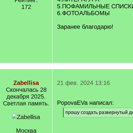
Рейтинг:
5.ПОФАМИЛЬНЫЕ СПИСК
172
6.ФОТОАЛЬБОМЫ
Заранее благодарю!
Zabellisa
21 фев. 2024 13:16
Cкончалась 28
декабря 2025.
PopovaEVa написал:
Светлая память.
[
прошу создать развернутый д
q
[
]
/
q
Москва