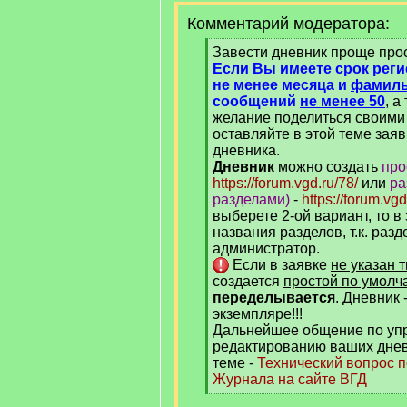
Комментарий модератора:
[
Завести дневник проще про
q
Если Вы имеете срок рег
]
не менее месяца и
фамиль
сообщений
не менее 50
, а
желание поделиться своими 
оставляйте в этой теме заяв
дневника.
Дневник
можно создать
про
https://forum.vgd.ru/78/
или
ра
разделами)
-
https://forum.vgd
выберете 2-ой вариант, то в
названия разделов, т.к. раз
администратор.
Если в заявке
не указан 
создается
простой по умолч
переделывается
. Дневник 
экземпляре!!!
Дальнейшее общение по уп
редактированию ваших днев
теме -
Технический вопрос 
Журнала на сайте ВГД
[