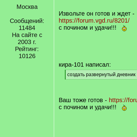
q
Москва
]
Извольте он готов и ждет -
https://forum.vgd.ru/8201/
Сообщений:
с почином и удачи!!!
11484
На сайте с
2003 г.
Рейтинг:
10126
кира-101 написал:
[
создать развернутый дневник
q
[
]
/
q
]
Ваш тоже готов -
https://fo
с почином и удачи!!!