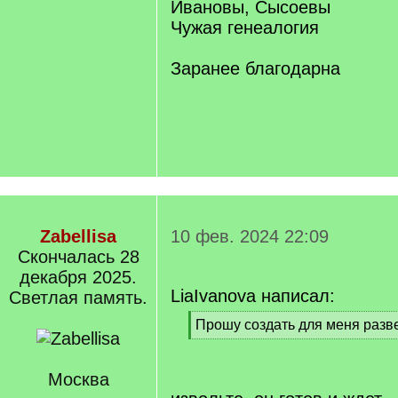
Ивановы, Сысоевы
Чужая генеалогия
Заранее благодарна
Zabellisa
10 фев. 2024 22:09
Cкончалась 28
декабря 2025.
LiaIvanova написал:
Светлая память.
[
Прошу создать для меня разв
q
[
]
/
q
Москва
]