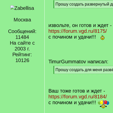
[
Прошу создать развернутый д
q
[
]
/
q
Москва
]
извольте, он готов и ждет -
https://forum.vgd.ru/8175/
Сообщений:
с почином и удачи!!!
11484
На сайте с
2003 г.
Рейтинг:
10126
TimurGummatov написал:
[
Прошу создать для меня разв
q
[
]
/
q
]
Ваш тоже готов и ждет -
https://forum.vgd.ru/8184/
с почином и удачи!!!