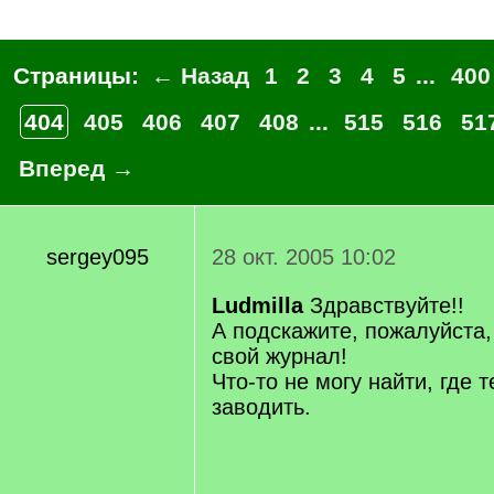
Страницы:
← Назад
1
2
3
4
5
...
400
404
405
406
407
408
...
515
516
51
Вперед →
sergey095
28 окт. 2005 10:02
Ludmilla
Здравствуйте!!
А подскажите, пожалуйста,
свой журнал!
Что-то не могу найти, где 
заводить.