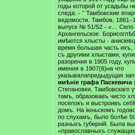
годы которой от усадьбы н
следа. - " Тамбовские епа
ведомости. Тамбов, 1861–1
выпуск № 51/52 - «… Село 
Архангельское. Борисоглѣб
имѣются хлысты - анисіев
время большая часть ихъ,
съ другими хлыстами, куп
разорения в 1905 году, куп
имения в 1907(8)на что
указывалапредыдущая зап
имѣніе графа Паскевича
Степановки, Тамбовскаго у
тамъ, образовавъ чисто хл
поселокъ и выстроивъ себ
домъ. На іюньскомъ годово
по слухамъ, было болѣе 5
разныхъ губерній. Была вы
«православныхъ служащих