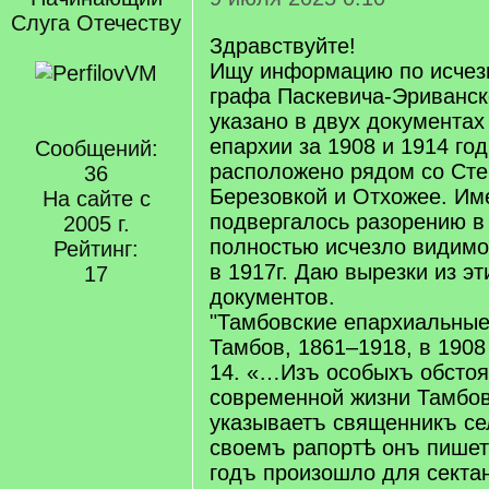
Слуга Отечеству
Здравствуйте!
Ищу информацию по исче
графа Паскевича-Эриванск
указано в двух документах
епархии за 1908 и 1914 го
Сообщений:
расположено рядом со Сте
36
Березовкой и Отхожее. Им
На сайте с
подвергалось разорению в 
2005 г.
полностью исчезло видим
Рейтинг:
в 1917г. Даю вырезки из эт
17
документов.
"Тамбовские епархиальные
Тамбов, 1861–1918, в 1908
14. «…Изъ особыхъ обстоя
современной жизни Тамбо
указываетъ священникъ се
своемъ рапортѣ онъ пишет
годъ произошло для секта