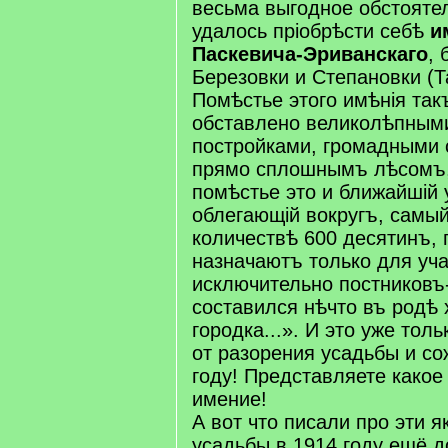
весьма выгодное обстоятел
удалось пріобрѣсти себѣ
и
Паскевича-Эриванскаго
, 
Березовки и Степановки (Т
Помѣстье этого имѣнія так
обставлено великолѣпным
постройками, громадными 
прямо сплошнымъ лѣсомъ
помѣстье это и ближайшій 
облегающій вокругъ, самы
количествѣ 600 десятинъ,
назначаютъ только для уча
исключительно постниковъ
составился нѣчто въ родѣ 
городка...». И это уже толь
от разорения усадьбы и со
году! Представляете какое
имение!
А вот что писали про эти я
усадьбы в 1914 году ещё д