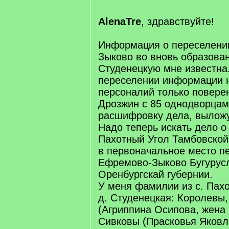
q
]
AlenaTre
, здравствуйте!
Информация о переселении
Зыково во вновь образова
Студенецкую мне известна.
переселении информации н
персоналий только повере
Дрозжин с 85 однодворцам
расшифровку дела, вылож
Надо теперь искать дело о
Пахотный Угол Тамбовской
в первоначальное место пе
Ефремово-Зыково Бугурусл
Оренбургскай губернии.
У меня фамилии из с. Пахо
д. Студенецкая: Королевы
(Агриппина Осипова, жена 
Сивковы (Прасковья Яковл