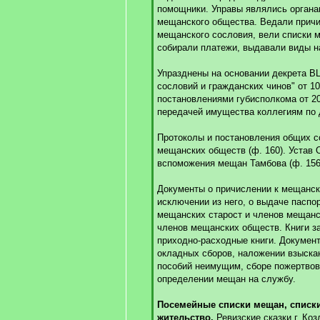
помощники. Управы являлись орган
мещанского общества. Ведали прич
мещанского сословия, вели списки 
собирали платежи, выдавали виды н
Упразднены на основании декрета В
сословий и гражданских чинов" от 10
постановлениями губисполкома от 20 
передачей имущества коллегиям по 
Протоколы и постановления общих с
мещанских обществ (ф. 160). Устав
вспоможения мещан Тамбова (ф. 156, 
Документы о причислении к мещанс
исключении из него, о выдаче паспор
мещанских старост и членов мещанск
членов мещанских обществ. Книги за
приходно-расходные книги. Докумен
окладных сборов, наложении взыска
пособий неимущим, сборе пожертвов
определении мещан на службу.
Посемейные списки мещан, списки
жительство.
Ревизские сказки г. Козл