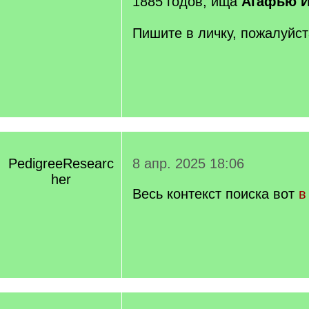
1885 годов, ища
Агафью И
Пишите в личку, пожалуйст
PedigreeResearc
8 апр. 2025 18:06
her
Весь контекст поиска вот
в