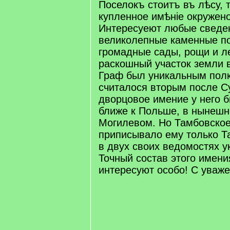
Поселокъ стоитъ въ лѣсу, 
купленное имѣніе окруже
Интересуеют любые сведен
великолепные каменные по
громадные сады, рощи и л
раскошный участок земли 
Граф был уникальным пол
считалося вторым после С
дворцовое имение у него б
ближе к Польше, в нынешн
Могилевом. Но Тамбовско
приписывало ему только Т
в двух своих ведомостях 
Точный состав этого имен
интересуют особо! С уваж