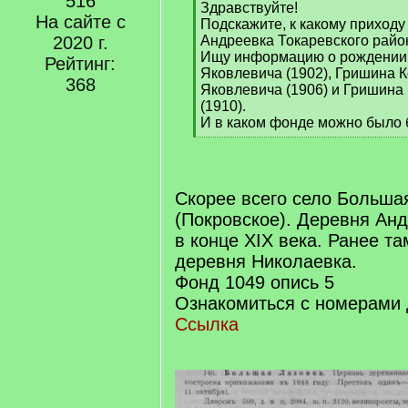
516
[
Здравствуйте!
На сайте с
q
Подскажите, к какому приходу
]
2020 г.
Андреевка Токаревского райо
Ищу информацию о рождении
Рейтинг:
Яковлевича (1902), Гришина 
368
Яковлевича (1906) и Гришина
(1910).
И в каком фонде можно было 
[
/
q
]
Скорее всего село Больша
(Покровское). Деревня Ан
в конце XIX века. Ранее т
деревня Николаевка.
Фонд 1049 опись 5
Ознакомиться с номерами 
Ссылка