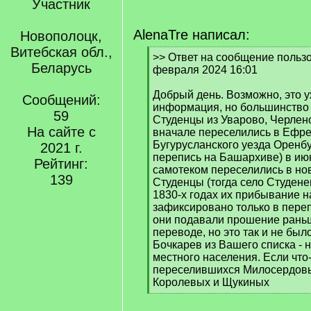
Участник
AlenaTre написал:
Новополоцк,
Витебская обл.,
[
>> Ответ на сообщение пользо
Беларусь
q
февраля 2024 16:01
]
Добрый день. Возможно, это 
Сообщений:
информация, но большинство
59
Студенцы из Уварово, Черлено
На сайте с
вначале переселились в Ефр
Бугурусланского уезда Оренбу
2021 г.
перепись на Башархиве) в июн
Рейтинг:
самотеком переселились в н
139
Студенцы (тогда село Студене
1830-х годах их прибывание 
зафиксировано только в переп
они подавали прошение рань
переводе, но это так и не был
Бочкарев из Вашего списка -
местного населения. Если что
переселившихся Милосердовы
Королевых и Щукиных
[
/