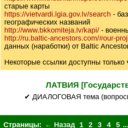
старые карты
https://vietvardi.lgia.gov.lv/search
- ба
географических названий
http://www.bkkomiteja.lv/kapi/
- военн
http://ru.baltic-ancestors.com/#our-pro
данных (наработки) от Baltic Ancesto
Некоторые ссылки доступны только 
ЛАТВИЯ [Государств
✔ ДИАЛОГОВАЯ тема (вопрос
Страницы:
← Назад
1
2
3
4
5
..