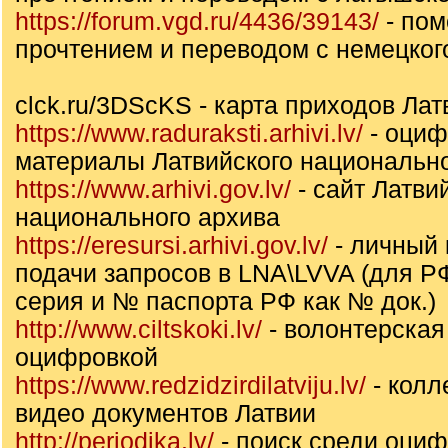
https://forum.vgd.ru/4436/39143/
- пом
прочтением и переводом с немецког
clck.ru/3DScKS - карта приходов Лат
https://www.raduraksti.arhivi.lv/
- оци
материалы Латвийского национально
https://www.arhivi.gov.lv/
- сайт Латви
национального архива
https://eresursi.arhivi.gov.lv/
- личный 
подачи запросов в LNA\LVVA (для Р
серия и № паспорта РФ как № док.)
http://www.ciltskoki.lv/
- волонтерская
оцифровкой
https://www.redzidzirdilatviju.lv/
- колл
видео документов Латвии
http://periodika.lv/
- поиск среди оци