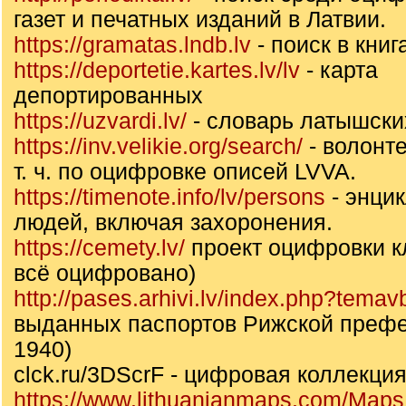
газет и печатных изданий в Латвии.
https://gramatas.lndb.lv
- поиск в книг
https://deportetie.kartes.lv/lv
- карта
депортированных
https://uzvardi.lv/
- словарь латышск
https://inv.velikie.org/search/
- волонте
т. ч. по оцифровке описей LVVA.
https://timenote.info/lv/persons
- энци
людей, включая захоронения.
https://cemety.lv/
проект оцифровки к
всё оцифровано)
http://pases.arhivi.lv/index.php?temav
выданных паспортов Рижской префе
1940)
clck.ru/3DScrF - цифровая коллекци
https://www.lithuanianmaps.com/Maps