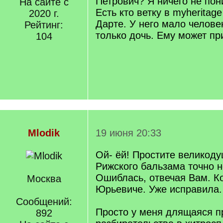
Петрович? Я ничего не пон
На сайте с
Есть кто ветку в myheritag
2020 г.
Дарте. У него мало человек
Рейтинг:
только дочь. Ему может пр
104
Mlodik
19 июня 20:33
Ой- ёй! Простите великоду
Рижского бальзама точно н
Ошиблась, отвечая Вам. Ко
Москва
Юрьевиче. Уже исправила.
Сообщений:
Просто у меня длящаяся 
892