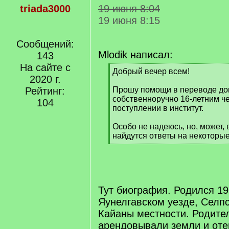
triada3000
19 июня 8:04
19 июня 8:15
Сообщений:
Mlodik написал:
143
На сайте с
[
Добрый вечер всем!
2020 г.
q
]
Рейтинг:
Прошу помощи в переводе до
собственноручно 16-летним ч
104
поступлении в институт.
Особо не надеюсь, но, может, 
найдутся ответы на некоторы
[
/
q
]
Тут биография. Родился 19
Яунелгавском уезде, Селп
Кайаны местности. Родите
арендовывали земли и оте