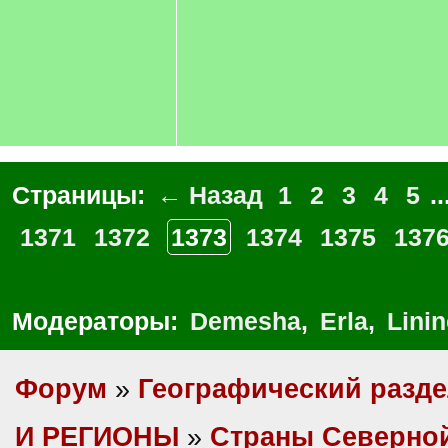
Страницы:
← Назад
1
2
3
4
5
..
1371
1372
1373
1374
1375
137
Модераторы:
Demesha
,
Erla
,
Lini
Форум
»
Географический разд
И РЕГИОНЫ
»
Cтраны Северно