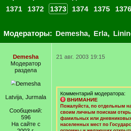
1371
1372
1373
1374
1375
137
Модераторы:
Demesha
,
Erla
,
Lini
Demesha
21 авг. 2003 19:15
Модератор
раздела
Комментарий модератора:
Latvija, Jurmala
ВНИМАНИЕ
Пожалуйста, по отдельным н
Сообщений:
своим личным поискам откры
596
фамильных или дневниковых
На сайте с
населенных мест по Государ
2003 г.
огромны и желающих открыт