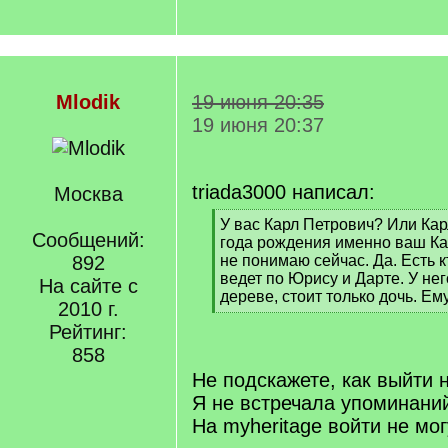
Mlodik
19 июня 20:35
19 июня 20:37
triada3000 написал:
Москва
[
У вас Карл Петрович? Или Ка
Сообщений:
q
года рождения именно ваш Ка
]
892
не понимаю сейчас. Да. Есть к
ведет по Юрису и Дарте. У нег
На сайте с
дереве, стоит только дочь. Ем
2010 г.
[
Рейтинг:
/
q
858
]
Не подскажете, как выйти 
Я не встречала упоминаний
На myheritage войти не мог