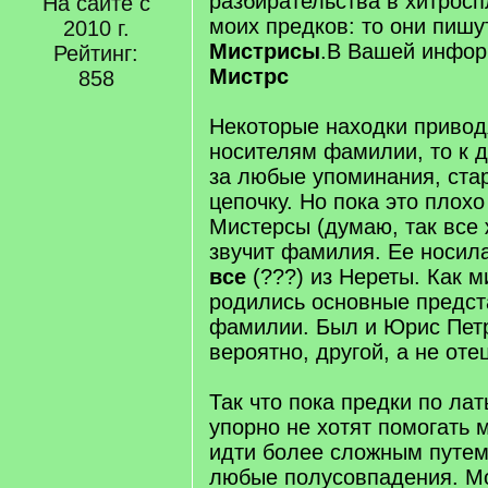
разбирательства в хитросп
На сайте с
моих предков: то они пиш
2010 г.
Мистрисы
.В Вашей инфор
Рейтинг:
Мистрс
858
Некоторые находки привод
носителям фамилии, то к 
за любые упоминания, ста
цепочку. Но пока это плох
Мистерсы (думаю, так все
звучит фамилия. Ее носил
все
(???) из Нереты. Как 
родились основные предст
фамилии. Был и Юрис Петр
вероятно, другой, а не оте
Так что пока предки по ла
упорно не хотят помогать 
идти более сложным путем
любые полусовпадения. Мо