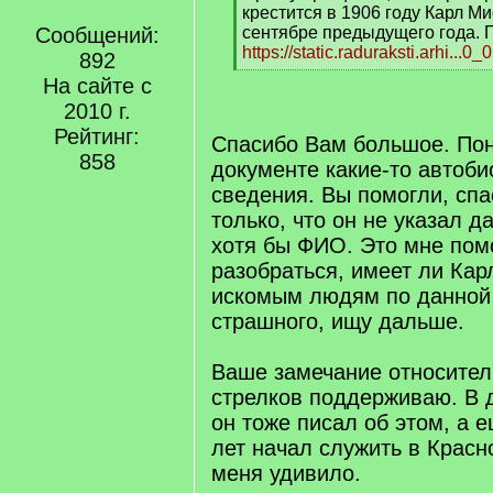
q
крестится в 1906 году Карл Ми
]
Сообщений:
сентябре предыдущего года. 
https://static.raduraksti.arhi...0_
892
[
На сайте с
/
2010 г.
q
]
Рейтинг:
Спасибо Вам большое. Пон
858
документе какие-то автоб
сведения. Вы помогли, сп
только, что он не указал 
хотя бы ФИО. Это мне пом
разобраться, имеет ли Кар
искомым людям по данной
страшного, ищу дальше.
Ваше замечание относител
стрелков поддерживаю. В 
он тоже писал об этом, а е
лет начал служить в Красн
меня удивило.