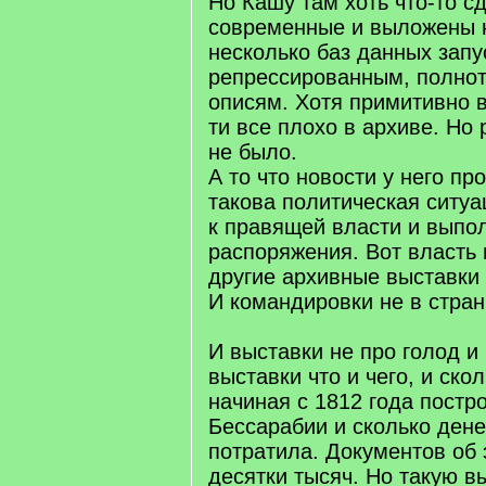
Но Кашу там хоть что-то с
современные и выложены н
несколько баз данных запу
репрессированным, полнот
описям. Хотя примитивно в
ти все плохо в архиве. Но
не было.
А то что новости у него пр
такова политическая ситуа
к правящей власти и выпо
распоряжения. Вот власть 
другие архивные выставки 
И командировки не в стран
И выставки не про голод и
выставки что и чего, и ско
начиная с 1812 года постр
Бессарабии и сколько денег
потратила. Документов об 
десятки тысяч. Но такую в