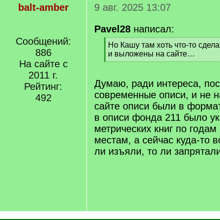
balt-amber
9 авг. 2025 13:07
Pavel28
написал:
Сообщений:
[
Но Кашу там хоть что-то сдел
886
q
и выложены на сайте…
]
На сайте с
[
/
2011 г.
q
Думаю, ради интереса, по
Рейтинг:
]
современные описи, и не н
492
сайте описи были в формат
в описи фонда 211 было у
метрических книг по годам
местам, а сейчас куда-то в
ли изъяли, то ли запрятали