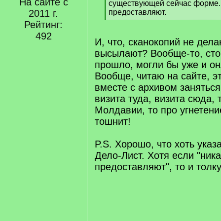
На сайте с
q
существующей сейчас форме. 
]
2011 г.
предоставляют.
[
Рейтинг:
/
492
q
И, что, сканокопий не дела
]
высылают? Вообще-то, сто 
прошло, могли бы уже и он
Вообще, читаю на сайте, 
вместе с архивом заняться
визита туда, визита сюда, 
Молдавии, то про угнетение
тошнит!
P.S. Хорошо, что хоть ука
Дело-Лист. Хотя если "ника
предоставляют", то и толку