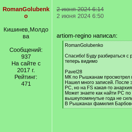
RomanGolubenk
2 июня 2024 6:14
o
2 июня 2024 6:50
Кишинев,Молдо
artiom-regino написал:
ва
[
RomanGolubenko
Сообщений:
q
]
937
Спасибо! Буду разбираться с
теперь видимо
На сайте с
2017 г.
Pavel28
Рейтинг:
МК по Рышканам просмотрел пр
Нашел много записей. После э
471
РС, но на FS какая-то анархия
Может знаете как найти РС п
вышеупомянутые года не сил
В Рышканах фамилия Барбовс
[
/
q
]