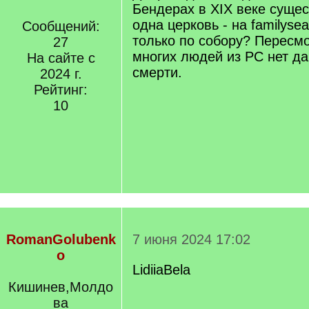
Бендерах в XIX веке суще
одна церковь - на familyse
Сообщений:
только по собору? Пересмо
27
многих людей из РС нет да
На сайте с
смерти.
2024 г.
Рейтинг:
10
RomanGolubenk
7 июня 2024 17:02
o
LidiiaBela
Кишинев,Молдо
[/q]
ва