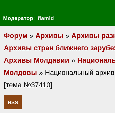
Модератор:
flamid
Форум
»
Архивы
»
Архивы раз
Архивы стран ближнего заруб
Архивы Молдавии
»
Национал
Молдовы
» Национальный архив
[тема №37410]
RSS