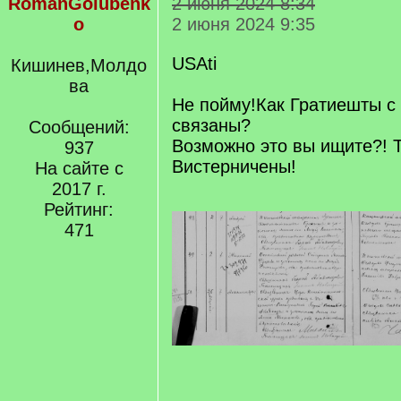
RomanGolubenk
2 июня 2024 8:34
o
2 июня 2024 9:35
USAti
Кишинев,Молдо
ва
Не пойму!Как Гратиешты с
связаны?
Сообщений:
Возможно это вы ищите?! Т
937
Вистерничены!
На сайте с
2017 г.
Рейтинг:
471