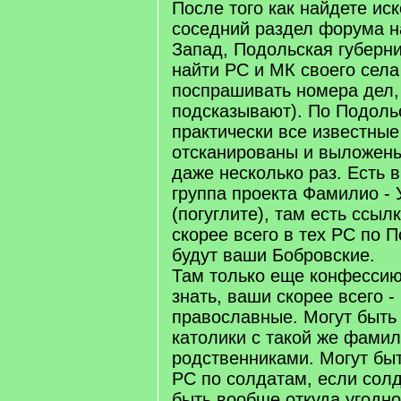
После того как найдете ис
соседний раздел форума на
Запад, Подольская губерн
найти РС и МК своего села
поспрашивать номера дел
подсказывают). По Подоль
практически все известны
отсканированы и выложены 
даже несколько раз. Есть 
группа проекта Фамилио - 
(погуглите), там есть ссылк
скорее всего в тех РС по П
будут ваши Бобровские.
Там только еще конфессию
знать, ваши скорее всего -
православные. Могут быть
католики с такой же фамил
родственниками. Могут быт
РС по солдатам, если солд
быть вообще откуда угодно