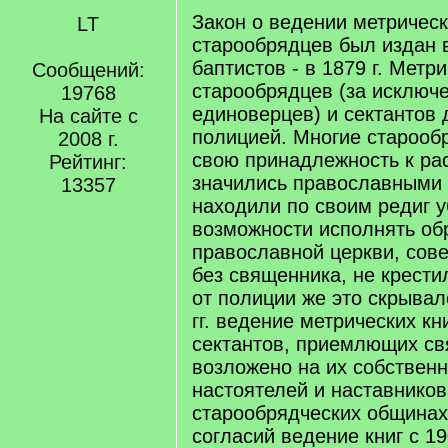
Закон о ведении метрическ
LT
старообрядцев был издан в
баптистов - в 1879 г. Метр
Сообщений:
старообрядцев (за исключ
19768
единоверцев) и сектантов д
На сайте с
полицией. Многие старооб
2008 г.
свою принадлежность к ра
Рейтинг:
значились православными 
13357
находили по своим редиг 
возможности исполнять о
православной церкви, сов
без священника, не крест
от полиции же это скрывал
гг. ведение метрических кн
сектантов, приемлющих св
возложено на их собствен
настоятелей и наставников
старообрядческих общинах
согласий ведение книг с 19