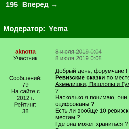
195
Вперед →
Модератор:
Yema
aknotta
8 июля 2019 0:04
Участник
8 июля 2019 0:08
Добрый день, форумчане !
Ревизские сказки
по мест
Сообщений:
Ахмелишки, Пашлопы и Гу
79
?
На сайте с
Насколько я понимаю, они
2012 г.
оцифрованы ?
Рейтинг:
Есть ли вообще 10 ревизск
38
местам ?
Где она может храниться ?