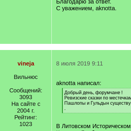
Благодарю за ответ.
С уважением, aknotta.
vineja
8 июля 2019 9:11
Вильнюс
aknotta написал:
Сообщений:
[
Добрый день, форумчане !
3093
q
Ревизские сказки по местечка
]
На сайте с
Пашлопы и Гульдын существу
.
2004 г.
[
Рейтинг:
/
1023
q
В Литовском Историческом
]