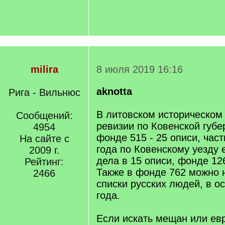
milira
8 июля 2019 16:16
aknotta
Рига - Вильнюс
В литовском историческом
Сообщений:
ревизии по Ковенской губе
4954
фонде 515 - 25 описи, час
На сайте с
года по Ковенскому уезду 
2009 г.
дела в 15 описи, фонде 126
Рейтинг:
Также в фонде 762 можно 
2466
списки русских людей, в о
года.
Если искать мещан или ев