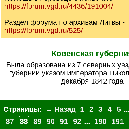
https://forum.vgd.ru/4436/191004/
Раздел форума по архивам Литвы -
https://forum.vgd.ru/525/
Ковенская губерни
Была образована из 7 северных уездов Виленской
губернии указом императора Никола
декабря 1842 года
Страницы:
← Назад
1
2
3
4
5
..
87
88
89
90
91
92
...
190
191