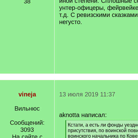
иной степени. Сплошные с
38
унтер-офицеры, фейрвейк
т.д. С ревизскими сказками
негусто.
vineja
13 июля 2019 11:37
Вильнюс
aknotta написал:
Сообщений:
[
Кстати, а есть ли фонды уездн
3093
q
присутствия, по воинской пов
]
На сайте с
воинского начальника по Кове