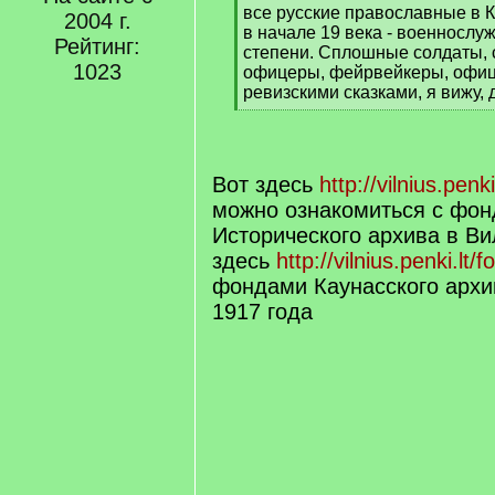
все русские православные в К
2004 г.
в начале 19 века - военнослу
Рейтинг:
степени. Сплошные солдаты, с
1023
офицеры, фейрвейкеры, офице
ревизскими сказками, я вижу, 
[
/
q
]
Вот здесь
http://vilnius.penk
можно ознакомиться с фон
Исторического архива в В
здесь
http://vilnius.penki.lt
фондами Каунасского архи
1917 года