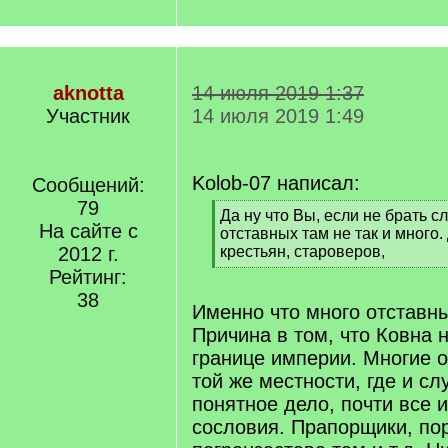
aknotta
14 июля 2019 1:37
Участник
14 июля 2019 1:49
Kolob-07 написал:
Сообщений:
79
[
Да ну что Вы, если не брать 
На сайте с
q
отставных там не так и много
]
2012 г.
крестьян, староверов,
[
Рейтинг:
/
38
q
Именно что много отставны
]
Причина в том, что Ковна 
границе империи. Многие о
той же местности, где и сл
понятное дело, почти все и
сословия. Прапорщики, пор