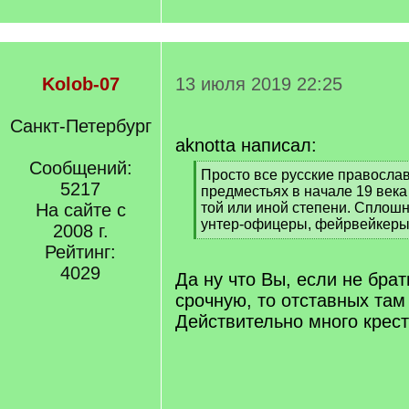
Kolob-07
13 июля 2019 22:25
Санкт-Петербург
aknotta написал:
Сообщений:
[
Просто все русские православ
5217
q
предместьях в начале 19 века
]
На сайте с
той или иной степени. Сплошн
унтер-офицеры, фейрвейкеры,
2008 г.
[
Рейтинг:
/
4029
q
Да ну что Вы, если не бра
]
срочную, то отставных там 
Действительно много крест