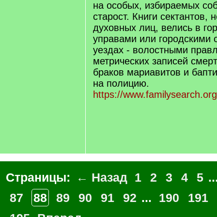
на особых, избираемых со
старост. Книги сектантов,
духовных лиц, велись в го
управами или городскими с
уездах - волостными прав
метрических записей смерт
браков мариавитов и бапти
на полицию.
https://www.familysearch.or
Страницы:
← Назад
1
2
3
4
5
..
87
88
89
90
91
92
...
190
191