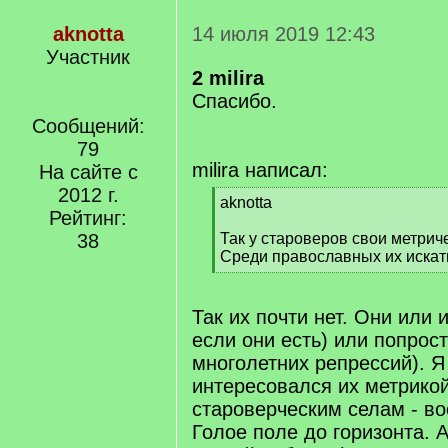
aknotta
14 июля 2019 12:43
Участник
2 milira
Спасибо.
Сообщений:
79
milira написал:
На сайте с
2012 г.
[
aknotta
Рейтинг:
q
]
38
Так у староверов свои метрич
Среди православных их искат
[
/
q
Так их почти нет. Они или 
]
если они есть) или попрост
многолетних репрессий). Я 
интересовался их метрико
староверческим селам - во
Голое поле до горизонта. 