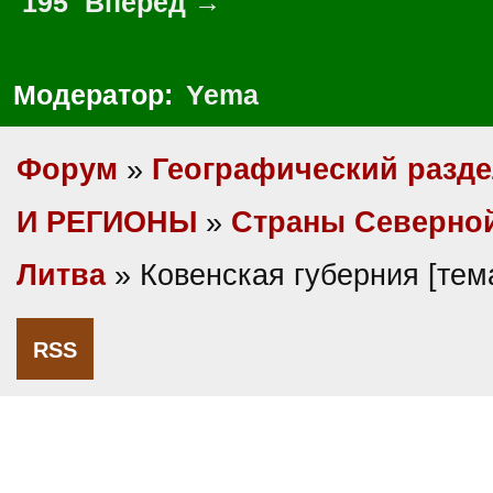
195
Вперед →
Модератор:
Yema
Форум
»
Географический разд
И РЕГИОНЫ
»
Cтраны Северно
Литва
» Ковенская губерния [те
RSS