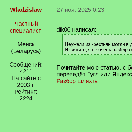
Wladzislaw
27 ноя. 2025 0:23
Частный
dik06 написал:
специалист
[
Менск
q
Неужели из крестьян могли в 
]
Извините, я не очень разбираю
(Беларусь)
[
/
Сообщений:
q
Почитайте мою статью, с б
4211
]
переведёт Гугл или Яндекс
На сайте с
Разбор шляхты
2003 г.
Рейтинг:
2224