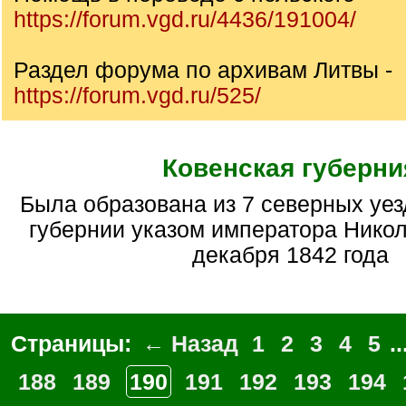
https://forum.vgd.ru/4436/191004/
Раздел форума по архивам Литвы -
https://forum.vgd.ru/525/
Ковенская губерни
Была образована из 7 северных уездов Виленской
губернии указом императора Никола
декабря 1842 года
Страницы:
← Назад
1
2
3
4
5
..
188
189
190
191
192
193
194