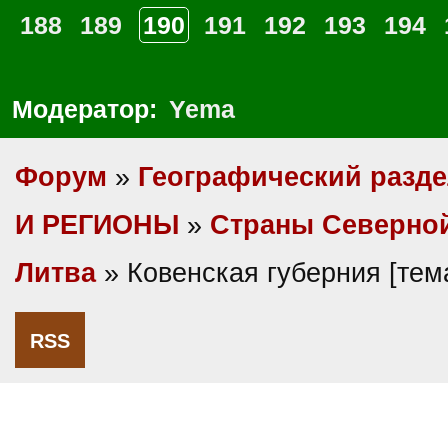
188
189
190
191
192
193
194
Модератор:
Yema
Форум
»
Географический разд
И РЕГИОНЫ
»
Cтраны Северно
Литва
» Ковенская губерния [те
RSS