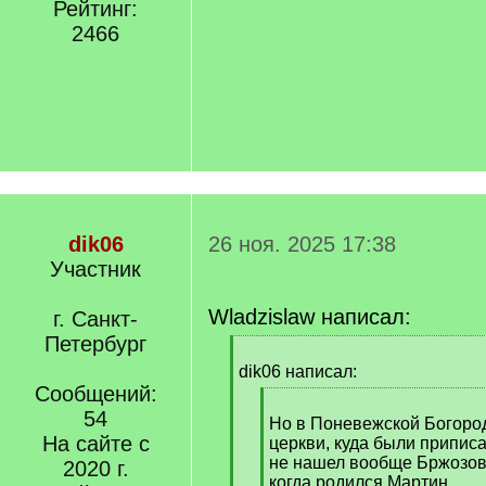
Рейтинг:
2466
dik06
26 ноя. 2025 17:38
Участник
Wladzislaw написал:
г. Санкт-
Петербург
[
q
dik06 написал:
]
Сообщений:
[
54
q
Но в Поневежской Богоро
На сайте с
]
церкви, куда были припис
не нашел вообще Бржозовс
2020 г.
когда родился Мартин.