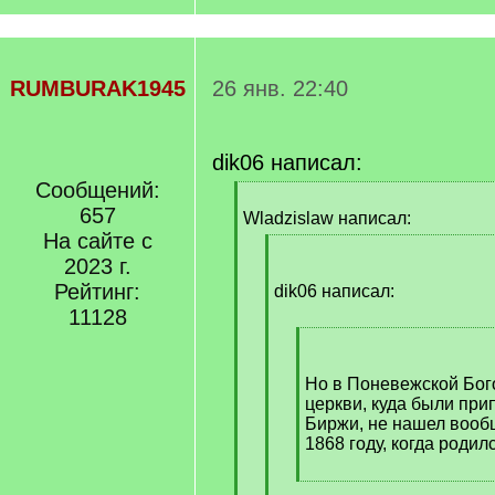
RUMBURAK1945
26 янв. 22:40
dik06 написал:
Сообщений:
[
657
q
Wladzislaw написал:
]
На сайте с
[
2023 г.
q
Рейтинг:
]
dik06 написал:
11128
[
q
]
Но в Поневежской Бог
церкви, куда были при
Биржи, не нашел вооб
1868 году, когда родил
[