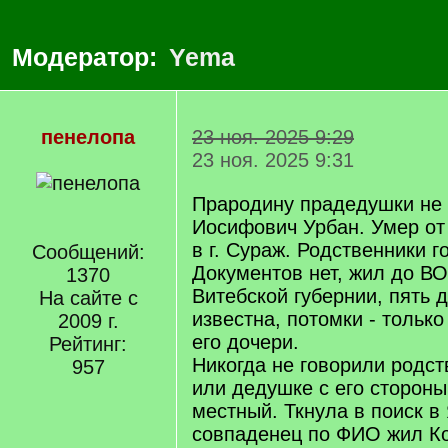
Модератор:
Yema
пенелопа
23 ноя. 2025 9:29
23 ноя. 2025 9:31
Прародину прадедушки не 
Иосифович Урбан. Умер от 
в г. Сураж. Родственники г
Сообщений:
Документов нет, жил до ВОВ
1370
Витебской губернии, пять д
На сайте с
известна, потомки - только
2009 г.
его дочери.
Рейтинг:
Никогда не говорили родст
957
или дедушке с его стороны
местный. Ткнула в поиск в
совпаденец по ФИО жил Ко