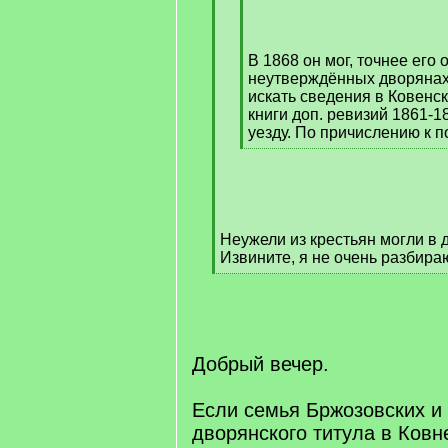
/
q
]
В 1868 он мог, точнее его 
неутверждённых дворянах
искать сведения в Ковенс
книги доп. ревизий 1861-
уезду. По причислению к 
[
/
q
]
Неужели из крестьян могли в 
Извините, я не очень разбираю
[
/
q
]
Добрый вечер.
Если семья Бржозовских и
дворянского титула в Ковн