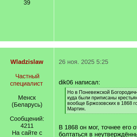
39
Wladzislaw
26 ноя. 2025 5:25
Частный
dik06 написал:
специалист
[
Но в Поневежской Богородичн
Менск
q
куда были приписаны крестья
]
вообще Бржозовских в 1868 го
(Беларусь)
Мартин.
[
Сообщений:
/
4211
q
В 1868 он мог, точнее его 
]
На сайте с
болтаться в неутверждённ