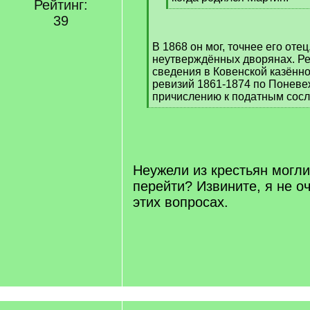
Рейтинг:
[
39
/
q
В 1868 он мог, точнее его отец
]
неутверждённых дворянах. Ре
сведения в Ковенской казённо
ревизий 1861-1874 по Поневе
причислению к податным сос
[
/
q
]
Неужели из крестьян могли
перейти? Извините, я не о
этих вопросах.