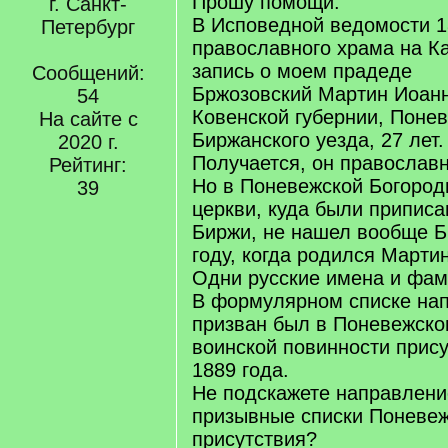
Прошу помощи.
г. Санкт-
В Исповедной ведомости 18
Петербург
православного храма на К
запись о моем прадеде
Сообщений:
Бржозовский Мартин Иоанн
54
Ковенской губернии, Понев
На сайте с
Биржанского уезда, 27 лет.
2020 г.
Получается, он православ
Рейтинг:
Но в Поневежской Богород
39
церкви, куда были приписа
Биржи, не нашел вообще Б
году, когда родился Мартин
Одни русские имена и фам
В формулярном списке нап
призван был в Поневежско
воинской повинности прису
1889 года.
Не подскажете направлени
призывные списки Поневеж
присутствия?