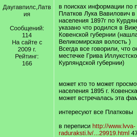
в поисках информации по 
Даугавпилс,Латв
Платков Лука Вавилович в
ия
населения 1897г по Курдян
указано что родился в Виж
Сообщений:
Ковенской губернии (нашла
114
Великомирская волость )
На сайте с
Всегда все говорили, что о
2009 г.
местечке Грива Иллукстско
Рейтинг:
Курляндской губернии)
166
может кто то может просмо
населения 1895 г. Ковенска
может встречалась эта фа
интересуют все Платковы
в переписи
http://www.lvva-
raduraksti.lv/...29919.html
47