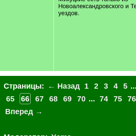
Новоалександровского и Т
уездов.
Страницы:
← Назад
1
2
3
4
5
..
65
66
67
68
69
70
...
74
75
76
Вперед →