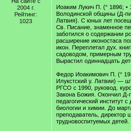
На сайте с
Иоаким Лукич П. (° 1896; • 
2004 г.
Володинской общины (Д-пи
Рейтинг:
Латвия). С юных лет посещ
1023
Св. Писание, знаменное п
заботился о содержании р
расширение иконостаса по
икон. Переплетал дух. кни
садоводом, примерным тр
Вырастил одиннадцать дет
Федор Иоакимович П. (° 19
Илукстский у. Латвии) — ш
РГСО с 1990, руковод. кур
Закона Божия. Окончил Д-
педагогический институт с
биологии и химии. До март
преподаватель, директор 
трудновоспитуемых детей.