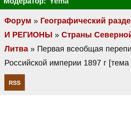
Модератор:
Yema
Форум
»
Географический разд
И РЕГИОНЫ
»
Cтраны Северно
Литва
» Первая всеобщая перепи
Российской империи 1897 г [тем
RSS