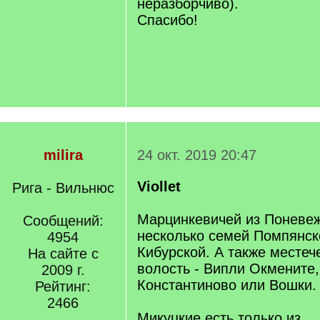
неразборчиво).
Спасибо!
milira
24 окт. 2019 20:47
Viollet
Рига - Вильнюс
Марцинкевичей из Поневеж
Сообщений:
несколько семей Помпянск
4954
Кибурской. А также местече
На сайте с
волость - Випли Окмените,
2009 г.
Константиново или Вошки.
Рейтинг:
2466
Микуцкие есть только из