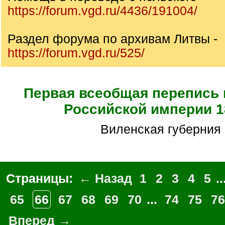
https://forum.vgd.ru/4436/191004/
Раздел форума по архивам Литвы -
https://forum.vgd.ru/525/
Первая всеобщая перепись
Российской империи 1
Виленская губерния
Страницы:
← Назад
1
2
3
4
5
..
65
66
67
68
69
70
...
74
75
76
Вперед →