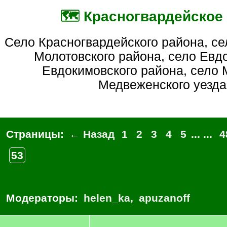
🗺️ Красногвардейское
село Красногвардейского района, село Молотовское
Молотовского района, село Евд
Евдокимовского района, село
Медвеженского уезда
Страницы:
← Назад
1
2
3
4
5
... ...
4
53
Модераторы:
helen_ka
,
apuzanoff