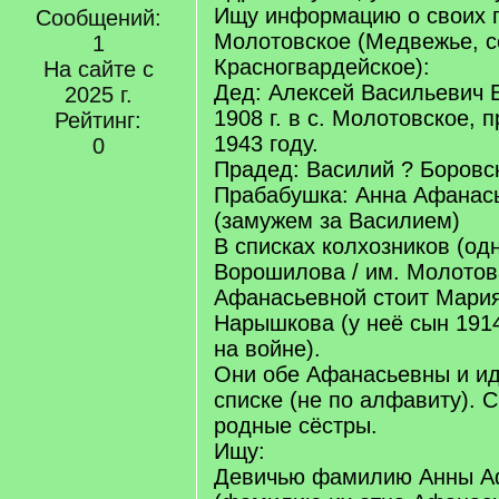
Ищу информацию о своих п
Сообщений:
Молотовское (Медвежье, с
1
Красногвардейское):
На сайте с
Дед: Алексей Васильевич Б
2025 г.
1908 г. в с. Молотовское, 
Рейтинг:
1943 году.
0
Прадед: Василий ? Боровс
Прабабушка: Анна Афанас
(замужем за Василием)
В списках колхозников (одн
Ворошилова / им. Молотов
Афанасьевной стоит Мари
Нарышкова (у неё сын 1914
на войне).
Они обе Афанасьевны и ид
списке (не по алфавиту). 
родные сёстры.
Ищу:
Девичью фамилию Анны А