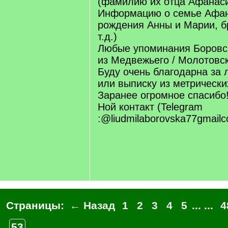
(фамилию их отца Афанас
Информацию о семье Афан
рождения Анны и Марии, б
т.д.)
Любые упоминания Боровс
из Медвежьего / Молотовс
Буду очень благодарна за 
или выписку из метрических
Заранее огромное спасибо
Ной контакт (Telegram
:@liudmilaborovska77gmail
Страницы:
← Назад
1
2
3
4
5
... ...
4
53