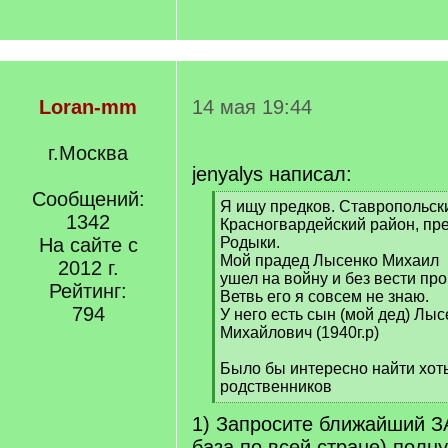
Loran-mm
14 мая 19:44
г.Москва
jenyalys написал:
Сообщений:
[
Я ищу предков. Ставропольски
1342
q
Красногвардейский район, пр
]
На сайте с
Родыки.
Мой прадед Лысенко Михаил
2012 г.
ушел на войну и без вести про
Рейтинг:
Ветвь его я совсем не знаю.
794
У него есть сын (мой дед) Лы
Михайлович (1940г.р)
Было бы интересно найти хоть
родственников
[
1) Запросите ближайший З
/
q
база по всей стране) полн