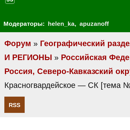
Модераторы:
helen_ka
,
apuzanoff
Форум
»
Географический разд
И РЕГИОНЫ
»
Российская Фед
Россия, Северо-Кавказский окр
Красногвардейское — СК [тема 
RSS