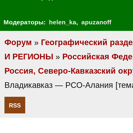
Модераторы:
helen_ka
,
apuzanoff
Форум
»
Географический разд
И РЕГИОНЫ
»
Российская Фед
Россия, Северо-Кавказский окр
Владикавказ — РСО-Алания [тем
RSS