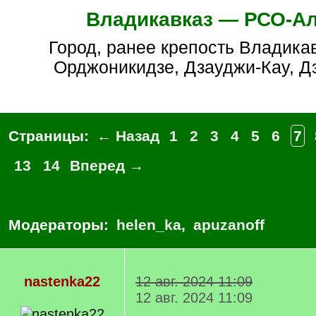
Владикавказ — РСО-А
город, ранее крепость Владикавказ, также
Орджоникидзе, Дзауджи-Кау, Д
Страницы:
← Назад
1
2
3
4
5
6
7
13
14
Вперед →
Модераторы:
helen_ka
,
apuzanoff
nastenka22
12 авг. 2024 11:09
12 авг. 2024 11:09