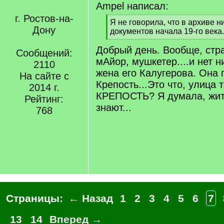
Ampel написал:
г. Ростов-на-
[
Я не говорила, что в архиве ни
Дону
q
документов начала 19-го века.
]
[
Добрый день. Вообще, стра
/
Сообщений:
q
мАйор, мушкетер....и нет н
2110
]
жена его Калугерова. Она 
На сайте с
Крепость...Это что, улица 
2014 г.
КРЕПОСТЬ? Я думала, жит
Рейтинг:
знают...
768
Страницы:
← Назад
1
2
3
4
5
6
7
13
14
Вперед →