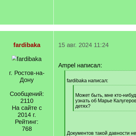
fardibaka
15 авг. 2024 11:24
Ampel написал:
г. Ростов-на-
[
Дону
q
fardibaka написал:
]
[
Сообщений:
q
Может быть, мне кто-нибуд
2110
]
узнать об Марье Калугеро
детях?
На сайте с
[
2014 г.
/
Рейтинг:
q
768
]
Документов такой давности не