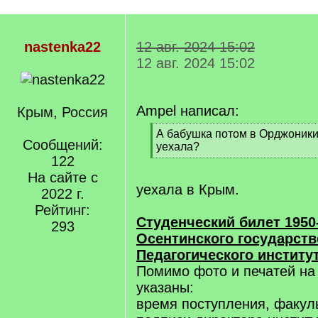
nastenka22
12 авг. 2024 15:02
12 авг. 2024 15:02
Ampel написал:
Крым, Россия
[
А бабушка потом в Орджоники
Сообщений:
q
уехала?
]
122
[
/
На сайте с
q
уехала в Крым.
2022 г.
]
Рейтинг:
Студенческий билет 1950-
293
Осентинского государств
Педагогического институ
Помимо фото и печатей на
указаны:
время поступления, факуль