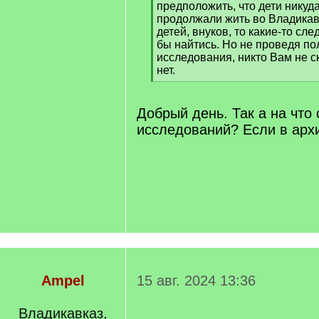
предположить, что дети никуда
продолжали жить во Владикав
детей, внуков, то какие-то сл
бы найтись. Но не проведя п
исследования, никто Вам не ск
нет.
[
/
q
Добрый день. Так а на что
]
исследований? Если в архи
Ampel
15 авг. 2024 13:36
Владикавказ,