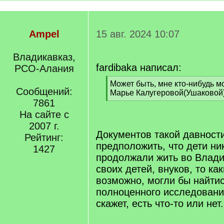
Ampel
15 авг. 2024 10:07
Владикавказ,
fardibaka написал:
РСО-Алания
[
Может быть, мне кто-нибудь м
Сообщений:
q
Марье Калугеровой(Ушаковой)
]
7861
[
/
На сайте с
q
2007 г.
]
Документов такой давности
Рейтинг:
предположить, что дети ни
1427
продолжали жить во Влади
своих детей, внуков, то ка
возможно, могли бы найтис
полноценного исследовани
скажет, есть что-то или нет.