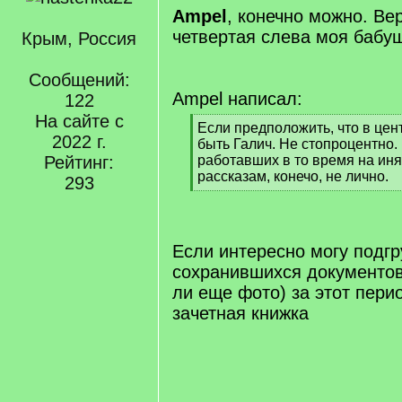
Ampel
, конечно можно. Ве
четвертая слева моя бабу
Крым, Россия
Сообщений:
Ampel написал:
122
На сайте с
[
Если предположить, что в цент
2022 г.
q
быть Галич. Не стопроцентно.
]
Рейтинг:
работавших в то время на иня
рассказам, конечо, не лично.
293
[
/
q
]
Если интересно могу подгр
сохранившихся документов
ли еще фото) за этот перио
зачетная книжка