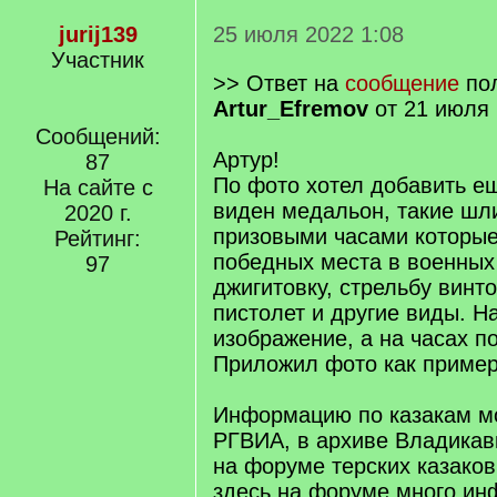
jurij139
25 июля 2022 1:08
Участник
>> Ответ на
сообщение
пол
Artur_Efremov
от 21 июля 
Сообщений:
Артур!
87
По фото хотел добавить ещ
На сайте с
виден медальон, такие шли
2020 г.
призовыми часами которые
Рейтинг:
победных места в военных 
97
джигитовку, стрельбу винто
пистолет и другие виды. Н
изображение, а на часах по
Приложил фото как пример
Информацию по казакам мо
РГВИА, в архиве Владикавк
на форуме терских казаков
здесь на форуме много ин