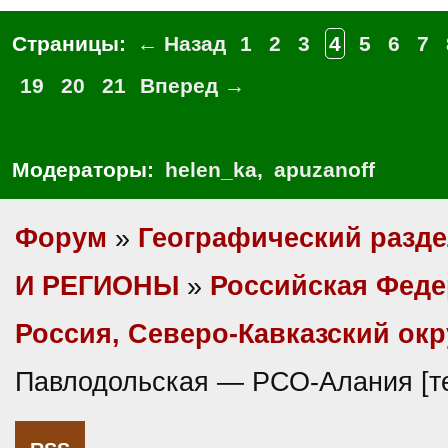
Страницы:
← Назад
1
2
3
4
5
6
7
19
20
21
Вперед →
Модераторы:
helen_ka
,
apuzanoff
Форум
»
Географический разд
И РЕГИОНЫ
»
Российская Фед
Россия, Северо-Кавказский окр
Павлодольская — РСО-Алания [т