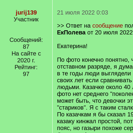
jurij139
21 июля 2022 0:03
Участник
>> Ответ на
сообщение
пол
ЕкПолева
от 20 июля 2022
Сообщений:
Екатерина!
87
На сайте с
По фото конечно понятно, ч
2020 г.
отставном разряде, я думаю
Рейтинг:
в те годы люди выглядели
97
своих лет если сравниват
людьми. Казачке около 40 л
фото нет среднего "поколе
может быть, что девочки эт
"стариков". Я с таким стал
По казачкам я бы сказал 1
казаку кинжал простой, по
пояс, но газыри похоже се