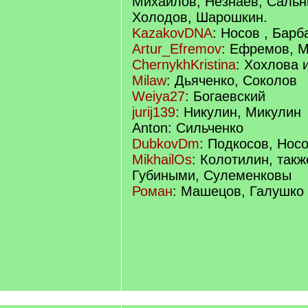
Михайлов, Незнаев, Сальн
Холодов, Шарошкин.
KazakovDNA
: Носов , Бар
Artur_Efremov
: Ефремов, М
ChernykhKristina
: Хохлова 
Milaw
: Дьяченко, Соколов
Weiya27
: Богаевский
jurij139
: Никулин, Микулин
Anton: Сильченко
DubkovDm
: Подкосов, Нос
MikhailOs
: Колотилин, такж
Губиными, Сулеменковы
Роман
: Машецов, Галушко