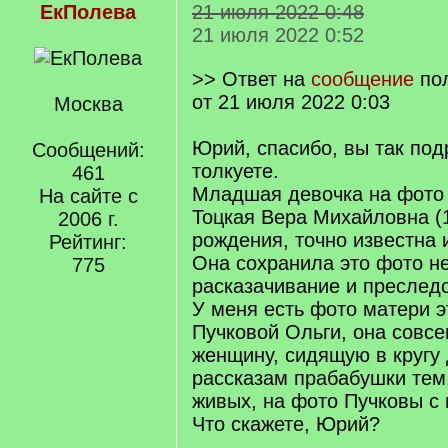
ЕкПолева
21 июля 2022 0:48
21 июля 2022 0:52
>> Ответ на
сообщение
по
от 21 июля 2022 0:03
Москва
Юрий, спасибо, вы так под
Сообщений:
толкуете.
461
Младшая девочка на фото 
На сайте с
Тоцкая Вера Михайловна (
2006 г.
рождения, точно известна и
Рейтинг:
Она сохранила это фото н
775
расказачивание и преслед
У меня есть фото матери э
Пучковой Ольги, она совсе
женщину, сидящую в кругу 
рассказам прабабушки тем,
живых, на фото Пучковы с 
Что скажете, Юрий?