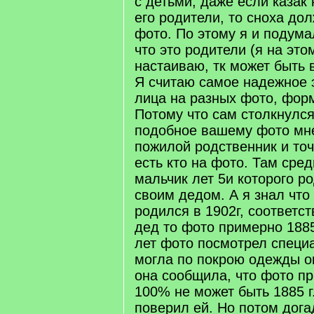
с детьми, даже если казак 
его родители, то сноха до
фото. По этому я и подум
что это родители (я на это
настаиваю, тк может быть в
Я считаю самое надежное 
лица на разных фото, форму
Потому что сам столкнулся
подобное вашему фото мн
пожилой родственник и точ
есть кто на фото. Там сре
мальчик лет 5и которого р
своим дедом. А я знал что
родился в 1902г, соответст
дед то фото примерно 1885
лет фото посмотрел специа
могла по покрою одежды о
она сообщила, что фото пр
100% не может быть 1885 г
поверил ей. Но потом дога