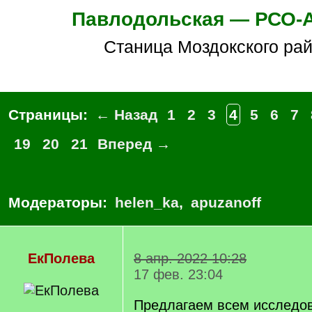
Павлодольская — РСО-
станица Моздокского ра
Страницы:
← Назад
1
2
3
4
5
6
7
19
20
21
Вперед →
Модераторы:
helen_ka
,
apuzanoff
ЕкПолева
8 апр. 2022 10:28
17 фев. 23:04
Предлагаем всем исследо