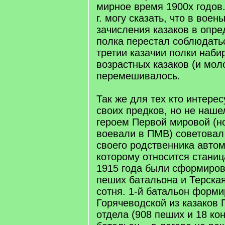
мирное время 1900х годов
г. могу сказать, что в вое
зачисления казаков в опр
полка перестал соблюдать
третии казачии полки наби
возрастных казаков (и мол
перемешивалось.
Так же для тех кто интере
своих предков, но не наше
героем Первой мировой (но
воевали в ПМВ) советовал
своего родственника автом
которому относится станица
1915 года были сформиров
пеших батальона и Терска
сотня. 1-й батальон форми
Горячеводской из казаков 
отдела (908 пеших и 18 кон