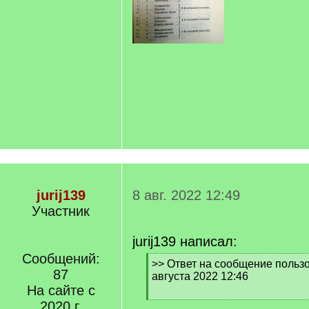
jurij139
8 авг. 2022 12:49
Участник
jurij139 написал:
Сообщений:
[
>> Ответ на сообщение пользов
87
q
августа 2022 12:46
]
На сайте с
[
2020 г.