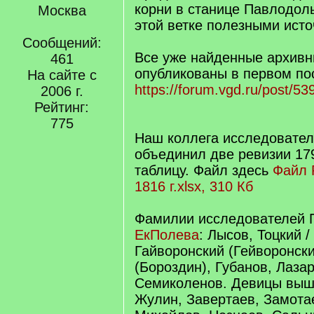
корни в станице Павлодоль
Москва
этой ветке полезными исто
Сообщений:
Все уже найденные архив
461
опубликованы в первом пос
На сайте с
https://forum.vgd.ru/post/
2006 г.
Рейтинг:
775
Наш коллега исследовател
объединил две ревизии 179
таблицу. Файл здесь
Файл 
1816 г.xlsx, 310 Кб
Фамилии исследователей 
ЕкПолева
: Лысов, Тоцкий /
Гайворонский (Гейворонски
(Бороздин), Губанов, Лаза
Семиколенов. Девицы вышл
Жулин, Завертаев, Замота