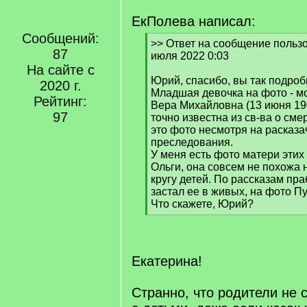
ЕкПолева написал:
Сообщений:
[
>> Ответ на сообщение пользов
87
q
июля 2022 0:03
]
На сайте с
Юрий, спасибо, вы так подроб
2020 г.
Младшая девочка на фото - м
Рейтинг:
Вера Михайловна (13 июня 19
97
точно известна из св-ва о сме
это фото несмотря на расказа
преследования.
У меня есть фото матери этих
Ольги, она совсем не похожа 
кругу детей. По рассказам пра
застал ее в живых, на фото П
Что скажете, Юрий?
[
/
q
]
Екатерина!
Странно, что родители не 