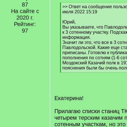
87
[
>> Ответ на сообщение пользов
На сайте с
q
июля 2022 15:19
]
2020 г.
Юрий,
Рейтинг:
Вы указываете, что Павлодол
97
к 3 сотенному участку. Подска
информация.
Значит ли это, что все в 3 сот
Павлодольской. Какие еще ст
приписаны. Готовлю к публика
пополнения по сотням (1-6 сот
Моздокский Казачий полк в 19
пояснения были бы очень по
[
/
q
]
Екатерина!
Прилагаю списки станиц Т
четырем терским казачим 
сотенным участкам, но это