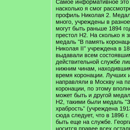
Самое информативное это 
насколько я смог рассмотр
профиль Николая 2. Меда
много, учреждены в разное
могут быть раньше 1894 го
престол Н2. На сколько я 
медаль "В память коронац
Николая II" учреждена в 18
выдавали всем состоявши
действительной службе ли
нижним чинам, находившим
время коронации. Лучших и
направляли в Москву на п
коронации, по этому вполн
может быть и другой меда
Н2, такими были медаль "З
храбрость" (учреждена 1913
сюда следует, что в 1896 г
быть еще на службе. Георг
носится правее всех оста