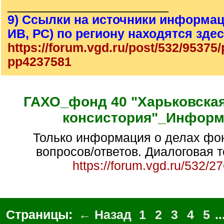
_______________________
9) Ссылки на источники информац
ИВ, РС) по региону находятся зде
https://forum.vgd.ru/post/532/95375
pp4237581
ГАХО_фонд 40 "Харьковска
консистория"_Информ
Только информация о делах фонда 40. Без
вопросов/ответов. Диалоговая т
https://forum.vgd.ru/532/2
Страницы:
← Назад
1
2
3
4
5
..