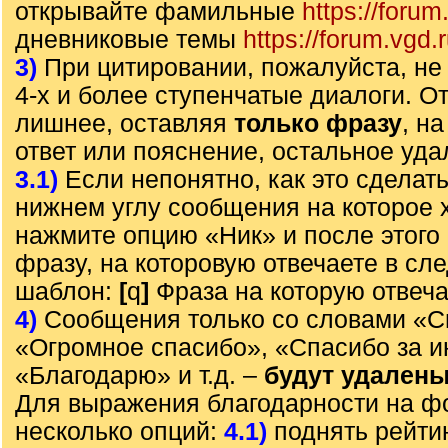
открывайте фамильные
https://forum
дневниковые темы
https://forum.vgd.
3)
При цитировании, пожалуйста, не 
4-х и более ступенчатые диалоги. О
лишнее, оставляя
только фразу
, н
ответ или пояснение, остальное уда
3.1)
Если непонятно, как это сделать
нижнем углу сообщения на которое х
нажмите опцию «Ник» и после этого 
фразу, на которовую отвечаете в с
шаблон:
[
q
]
Фраза на которую отвеч
4)
Сообщения только со словами «С
«Огромное спасибо», «Спасибо за 
«Благодарю» и т.д. –
будут удален
Для выражения благодарности на ф
несколько опций:
4.1)
поднять рейти