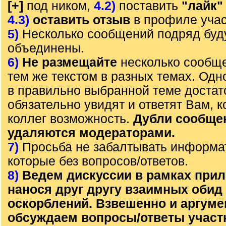
[+]
под ником,
4.2)
поставить
"лайк"
4.3)
оставить отзыв
в профиле учас
5)
Несколько сообщений подряд буд
объединены.
6)
Не размещайте
несколько сообще
тем же текстом в разных темах. Од
в правильно выбранной теме достат
обязательно увидят и ответят Вам, к
коллег возможность.
Дубли сообще
удаляются модераторами.
7)
Просьба не забалтывать информа
которые без вопросов/ответов.
8)
Ведем дискуссии в рамках прил
нанося друг другу взаимных обид
оскорблений. Взвешенно и аргум
обсуждаем вопросы/ответы участ