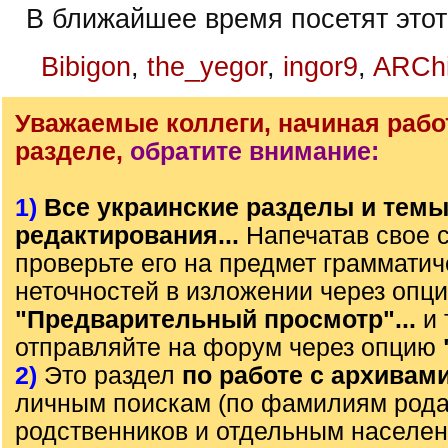
В ближайшее время посетят этот
Bibigon
,
the_yegor
,
ingor9
,
ARChi
Уважаемые коллеги, начиная рабо
разделе,
обратите внимание:
1)
Все украинские разделы и тем
редактирования...
Напечатав свое 
проверьте его на предмет грамматич
неточностей в изложении через опц
"Предварительный просмотр"...
и 
отправляйте на форум через опцию
2)
Это раздел
по работе с архивам
личным поискам (по фамилиям рода)
родственников и отдельным населе