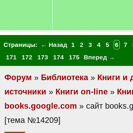
Страницы:
← Назад
1
2
3
4
5
6
7
171
172
173
174
175
Вперед →
Форум
»
Библиотека
»
Книги и 
источники
»
Книги on-line
»
Кни
books.google.com
» сайт books.
[тема №14209]