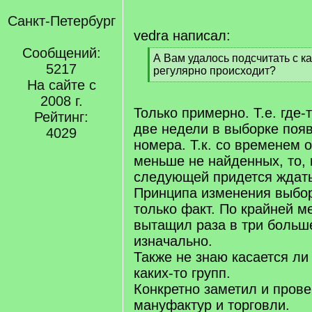
Санкт-Петербург
vedra написал:
Сообщений:
[
А Вам удалось подсчитать с к
5217
q
регулярно происходит?
]
На сайте с
[
/
2008 г.
q
Только примерно. Т.е. где-
Рейтинг:
]
две недели в выборке поя
4029
номера. Т.к. со временем о
меньше не найденных, то, 
следующей придется ждать
Принципа изменения выбор
только факт. По крайней м
вытащил раза в три больш
изначально.
Также не знаю касается ли 
каких-то групп.
Конкретно заметил и пров
мануфактур и торговли.