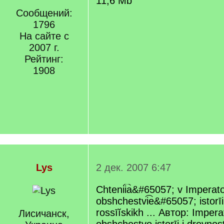
11,6 Mb
Сообщений:
1796
На сайте с
2007 г.
Рейтинг:
1908
Lys
2 дек. 2007 6:47
Chtenii͡a&#65057; v Impera
obshchestvi͡e&#65057; istorīi
rossīĭskikh ... Автор: Imper
Лисичанск,