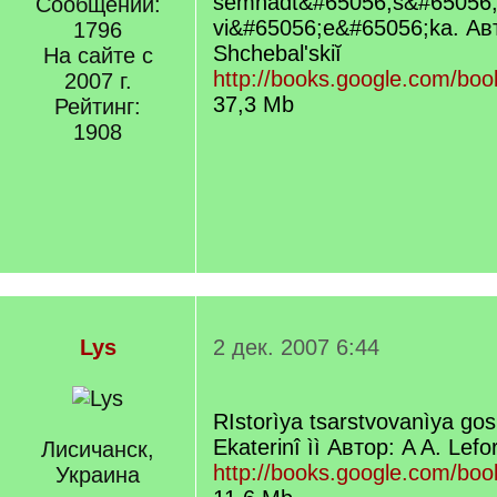
semnadt&#65056;s&#65056;
Сообщений:
vi&#65056;e&#65056;ka. Авт
1796
Shchebal'skiĭ
На сайте с
http://books.google.com/bo
2007 г.
37,3 Mb
Рейтинг:
1908
Lys
2 дек. 2007 6:44
RIstorìya tsarstvovanìya gosu
Ekaterinî ìì Автор: A A. Lefor
Лисичанск,
http://books.google.com/boo
Украина