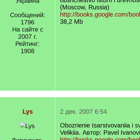
obshchestvo istorīi i drevnos
Украина
(Moscow, Russia)
http://books.google.com/boo
Сообщений:
38,2 Mb
1796
На сайте с
2007 г.
Рейтинг:
1908
Lys
2 дек. 2007 6:54
Obozrienie tsarstvovaniia i s
Velikiia. Автор: Pavel Ivan
http://books.google.com/b