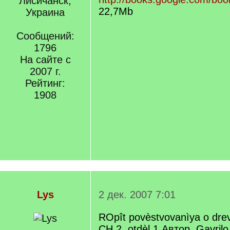
Лисичанск,
22,7Mb
Украина
Сообщений:
1796
На сайте с
2007 г.
Рейтинг:
1908
Lys
2 дек. 2007 7:01
ROpît povèstvovanìya o drev
CH.2, otdèl.1 Автор. Gavrilo